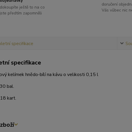
objednávky
doručení objedn
dokoupíte ještě to na co
Vás vůbec nic ne
jste předtím zapomněli
etní specifikace
Sou
tní specifikace
ý kelímek hnědo-bílí na kávu o velikosti 0,15 l
30 bal.
 18 kart.
zboží