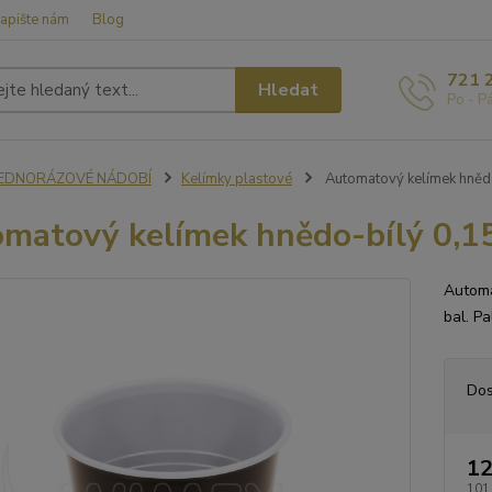
apište nám
Blog
721 
Hledat
Po - P
JEDNORÁZOVÉ NÁDOBÍ
Kelímky plastové
Automatový kelímek hnědo
matový kelímek hnědo-bílý 0,1
Automa
bal. P
Dos
12
101