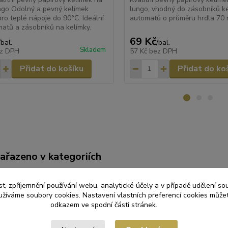
ngo Odolný a pevný kelímek
lungo, vhodný do zásobníků k
ro teplé nápoje do 90°C. Ideální
automatů o průměru hrdla 70
atů a zásobníků na kelímky.
69 Kč
/
bal.
/
bal.
Skladem
z DPH
57 Kč
bez DPH
Přidat do košíku
Přidat do ko
zařazeno v kategoriích
ORÁZOVÉ NÁDOBÍ
Kelímky plastové
t, zpříjemnění používání webu, analytické účely a v případě udělení so
yužíváme soubory cookies. Nastavení vlastních preferencí cookies můžet
odkazem ve spodní části stránek.