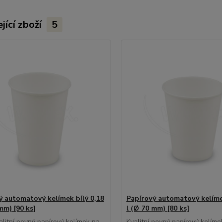
jící zboží
5
ý automatový kelímek bílý 0,18
Papírový automatový kelíme
mm) [90 ks]
l (Ø 70 mm) [80 ks]
alitní pevný papírový kelímek na
Kvalitní pevný papírový kelíme