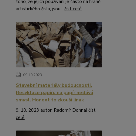
toho, že jejich používání je často na hraně
artistického čísla, jsou...
číst celé
09.10.2023
Stavební materiály budoucnosti.
Recyklace papíru na papír nedává
smysl. Honext to zkouší jinak
9. 10. 2023 autor: Radomír Dohnal
číst
celé