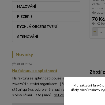
caffe lu
MALOVÁNÍ
vhodný p
do autom
PIZZERIE
78 Kč
64 Kč
be
RYCHLÁ OBČERSTVENÍ
STĚHOVÁNÍ
Novinky
01.01.2024
Na fakturu se splatností
Zboží 
Na fakturu se splatností pouze stálí
JEDN
zákazníci a státní organizace ( školství,
Pro základní funkčnos
státní správa, ozbrojené a záchranné
účely cílení reklamy v
složky, lékaři ....atd.) nabí...
číst celé