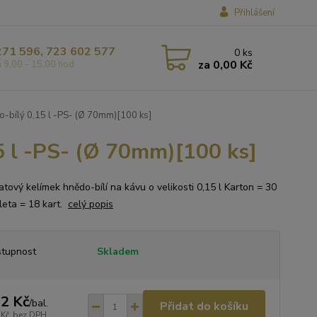
Přihlášení
271 596, 723 602 577
0
ks
za
0,00 Kč
á 9,00 - 15,00 hod
-bílý 0,15 l -PS- (Ø 70mm)[100 ks]
5 l -PS- (Ø 70mm)[100 ks]
tový kelímek hnědo-bílí na kávu o velikosti 0,15 l Karton = 30
aleta = 18 kart.
celý popis
tupnost
Skladem
2 Kč
/
bal.
Přidat do košíku
 Kč
bez DPH