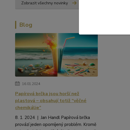
Zobrazit všechny novinky
Blog
16.01.2024
Papírová brčka jsou horší než
plastová – obsahují totiž “věčné
chemikálie”
8. 1. 2024 | Jan Handl Papírová brčka
provází jeden opomíjený problém. Kromě