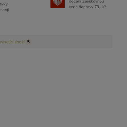
dodání Zásilkovnou
ávky
cena dopravy 79,- Kč
stojí
visející zboží
5