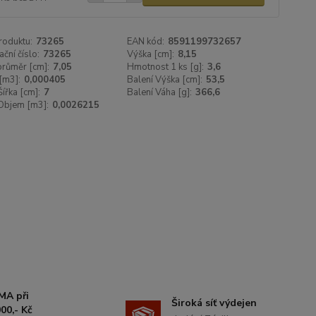
roduktu:
73265
EAN kód:
8591199732657
ační číslo:
73265
Výška [cm]:
8,15
 průměr [cm]:
7,05
Hmotnost 1 ks [g]:
3,6
[m3]:
0,000405
Balení Výška [cm]:
53,5
Šířka [cm]:
7
Balení Váha [g]:
366,6
Objem [m3]:
0,0026215
MA při
Široká síť výdejen
00,- Kč