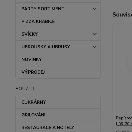
PÁRTY SORTIMENT
Souvise
PIZZA KRABICE
SVÍČKY
UBROUSKY A UBRUSY
NOVINKY
VÝPRODEJ
POUŽITÍ
CUKRÁRNY
GRILOVÁNÍ
Papírov
l (Ø 70 
RESTAURACE A HOTELY
Velmi kv