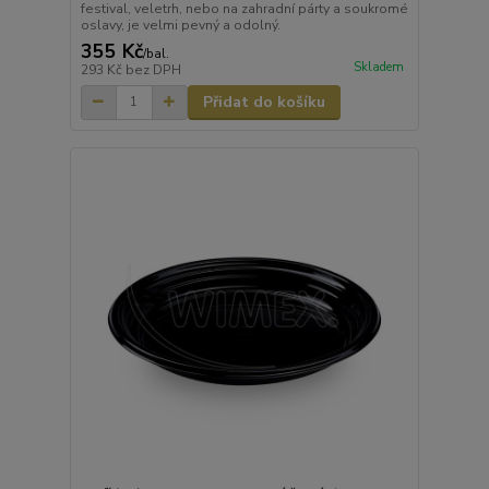
festival, veletrh, nebo na zahradní párty a soukromé
oslavy, je velmi pevný a odolný.
355 Kč
/
bal.
Skladem
293 Kč
bez DPH
Přidat do košíku