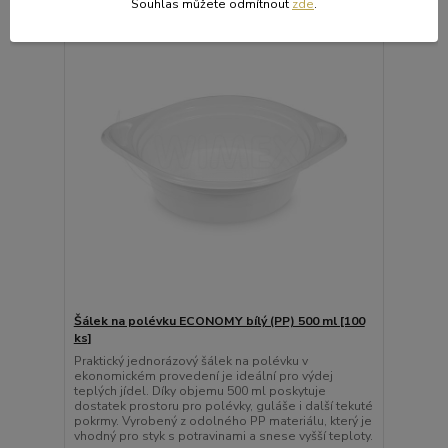
Souhlas můžete odmítnout
zde
.
Šálek na polévku ECONOMY bílý (PP) 500 ml [100
ks]
Praktický jednorázový šálek na polévku v
ekonomickém provedení je ideální pro výdej
teplých jídel. Díky objemu 500 ml poskytuje
dostatek prostoru pro polévky, guláše i další tekuté
pokrmy. Vyrobený z odolného PP materiálu, který je
vhodný pro styk s potravinami a snese vyšší teploty.