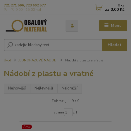
0
ks
721 271 596, 723 602 577
za
0,00 Kč
Po - Pá 9,00 - 15,00 hod
Menu
Hledat
Úvod
JEDNORÁZOVÉ NÁDOBÍ
Nádobí z plastu a vratné
Nádobí z plastu a vratné
Nejnovější
Nejlevnější
Nejdražší
Zobrazuji 1-9 z 9
strana
z 1
Akce