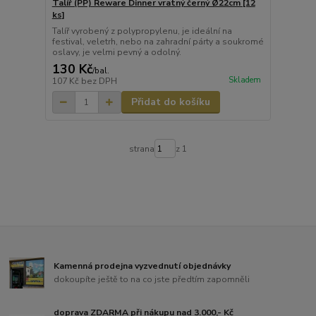
Talíř (PP) Reware Dinner vratný černý Ø22cm [12
ks]
Talíř vyrobený z polypropylenu, je ideální na
festival, veletrh, nebo na zahradní párty a soukromé
oslavy, je velmi pevný a odolný.
130 Kč
/
bal.
Skladem
107 Kč
bez DPH
Přidat do košíku
strana
z 1
Kamenná prodejna vyzvednutí objednávky
dokoupíte ještě to na co jste předtím zapomněli
doprava ZDARMA při nákupu nad 3.000,- Kč