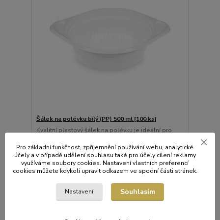
Šálek na polévku bílý (PP) 500 ml [100 ks]
Kvalitní plastový šálek na polévku je ideální pro
podávání teplých i studených pokrmů. Díky objemu
500 ml poskytuje dostatek prostoru pro polévky,
Pro základní funkčnost, zpříjemnění používání webu, analytické
guláše nebo omáčky. Vyroben z odolného
účely a v případě udělení souhlasu také pro účely cílení reklamy
polypropylenu (PP), který dobře snáší vyšší teploty
využíváme soubory cookies. Nastavení vlastních preferencí
a je vhodný pro gastronomické použití.
cookies můžete kdykoli upravit odkazem ve spodní části stránek.
235 Kč
/
bal.
Skladem
194 Kč
bez DPH
Souhlasím
Nastavení
Přidat do košíku