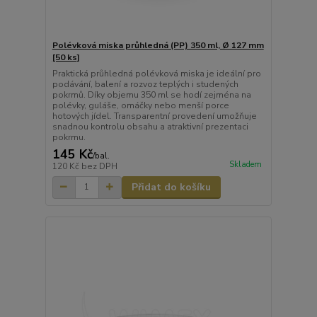
Polévková miska průhledná (PP) 350 ml, Ø 127 mm
[50 ks]
Praktická průhledná polévková miska je ideální pro
podávání, balení a rozvoz teplých i studených
pokrmů. Díky objemu 350 ml se hodí zejména na
polévky, guláše, omáčky nebo menší porce
hotových jídel. Transparentní provedení umožňuje
snadnou kontrolu obsahu a atraktivní prezentaci
pokrmu.
145 Kč
/
bal.
Skladem
120 Kč
bez DPH
Přidat do košíku