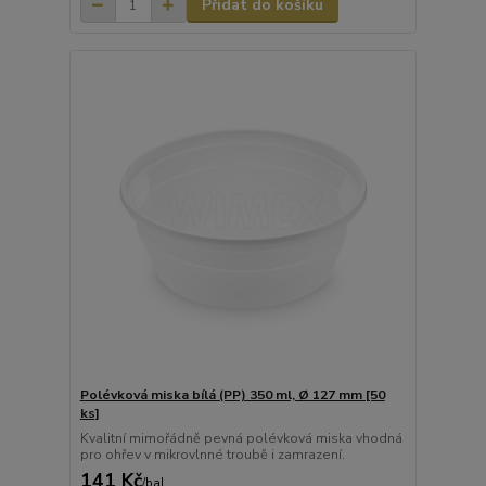
Přidat do košíku
Polévková miska bílá (PP) 350 ml, Ø 127 mm [50
ks]
Kvalitní mimořádně pevná polévková miska vhodná
pro ohřev v mikrovlnné troubě i zamrazení.
141 Kč
/
bal.