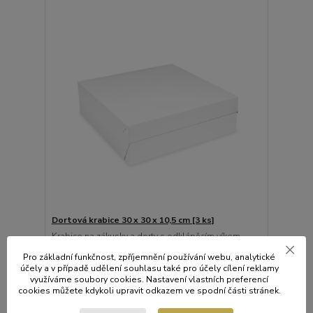
Dortová krabice 30 x 30 x 10,5 cm [3 ks]
Krabice na zákusky a dorty s odklápěcím víkem.
Vyrobena z kvalitní bílo-šedé papírové hladké
Pro základní funkčnost, zpříjemnění používání webu, analytické
strojní lepenky.
účely a v případě udělení souhlasu také pro účely cílení reklamy
63 Kč
/
bal.
využíváme soubory cookies. Nastavení vlastních preferencí
Skladem
52 Kč
bez DPH
cookies můžete kdykoli upravit odkazem ve spodní části stránek.
Přidat do košíku