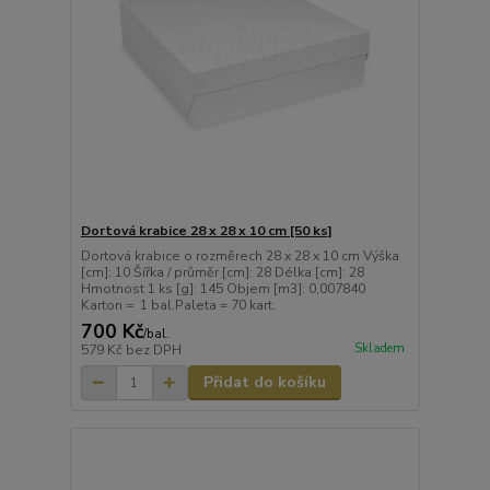
Dortová krabice 28 x 28 x 10 cm [50 ks]
Dortová krabice o rozměrech 28 x 28 x 10 cm Výška
[cm]: 10 Šířka / průměr [cm]: 28 Délka [cm]: 28
Hmotnost 1 ks [g]: 145 Objem [m3]: 0,007840
Karton = 1 bal.Paleta = 70 kart.
700 Kč
/
bal.
Skladem
579 Kč
bez DPH
Přidat do košíku