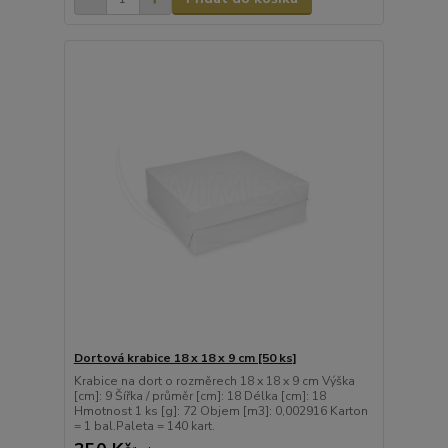
Dortová krabice 18 x 18 x 9 cm [50 ks]
Krabice na dort o rozměrech 18 x 18 x 9 cm Výška
[cm]: 9 Šířka / průměr [cm]: 18 Délka [cm]: 18
Hmotnost 1 ks [g]: 72 Objem [m3]: 0,002916 Karton
= 1 bal.Paleta = 140 kart.