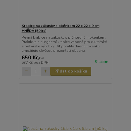
Krabice na zákusky s okénkem 22 x 22 x 9 cm
HNĚDÁ [50 ks]
Pevná krabice na zákusky s průhledným okénkem.
Praktická a elegantní krabice vhodná pro cukrářské
a pekařské výrobky. Díky průhlednému okénku
umožňuje skvělou prezentaci obsahu.
650 Kč
/
bal
Skladem
537 Kč
bez DPH
Přidat do košíku