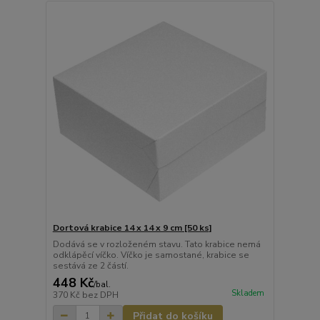
Dortová krabice 14 x 14 x 9 cm [50 ks]
Dodává se v rozloženém stavu. Tato krabice nemá
odklápěcí víčko. Víčko je samostané, krabice se
sestává ze 2 částí.
448 Kč
/
bal.
Skladem
370 Kč
bez DPH
Přidat do košíku