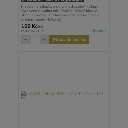
Dortová krabice 35x35x10,5 cm [3 ks]
Krabice na zákusky a dorty s odklápěcím víkem.
Vyrobena z kvalitní bílo-šedé papírové hladké
strojní lepenky. Dodáváme v rozloženém stavu.
Gramáž papíru: 450g/m2.
108 Kč
/
bal.
Skladem
89 Kč
bez DPH
Přidat do košíku