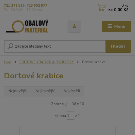
0
ks
721 271 596, 723 602 577
za
0,00 Kč
Po - Pá 9,00 - 15,00 hod
Menu
Hledat
Úvod
DORTOVÉ KRABICE A PODLOŽKY
Dortové krabice
Dortové krabice
Nejnovější
Nejlevnější
Nejdražší
Zobrazuji 1-36 z 36
strana
z 1