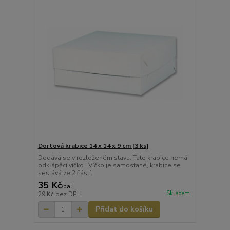
Dortová krabice 14 x 14 x 9 cm [3 ks]
Dodává se v rozloženém stavu. Tato krabice nemá
odklápěcí víčko ! Víčko je samostané, krabice se
sestává ze 2 částí.
35 Kč
/
bal.
Skladem
29 Kč
bez DPH
Přidat do košíku