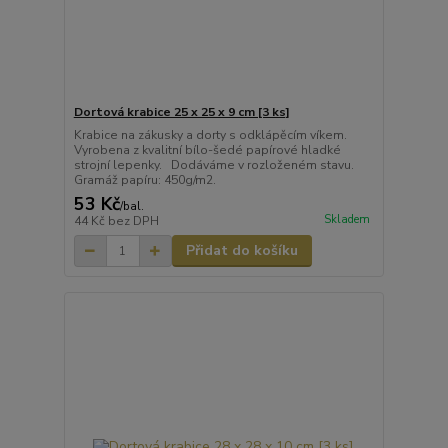
Dortová krabice 25 x 25 x 9 cm [3 ks]
Krabice na zákusky a dorty s odklápěcím víkem.
Vyrobena z kvalitní bílo-šedé papírové hladké
strojní lepenky. Dodáváme v rozloženém stavu.
Gramáž papíru: 450g/m2.
53 Kč
/
bal.
Skladem
44 Kč
bez DPH
Přidat do košíku