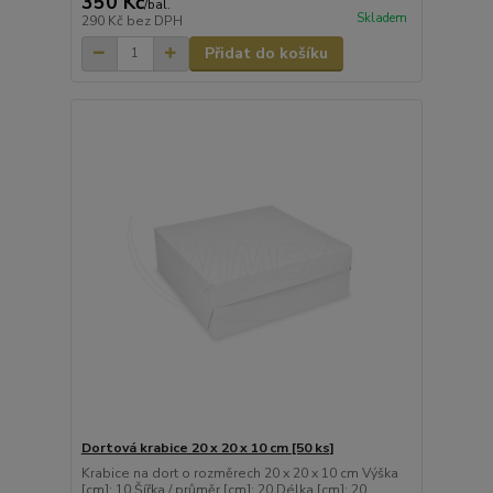
350 Kč
/
bal.
Skladem
290 Kč
bez DPH
Přidat do košíku
Dortová krabice 20 x 20 x 10 cm [50 ks]
Krabice na dort o rozměrech 20 x 20 x 10 cm Výška
[cm]: 10 Šířka / průměr [cm]: 20 Délka [cm]: 20