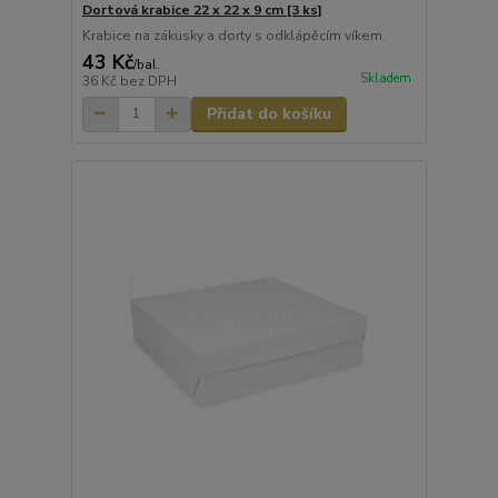
Dortová krabice 22 x 22 x 9 cm [3 ks]
Krabice na zákusky a dorty s odklápěcím víkem.
43 Kč
/
bal.
Skladem
36 Kč
bez DPH
Přidat do košíku