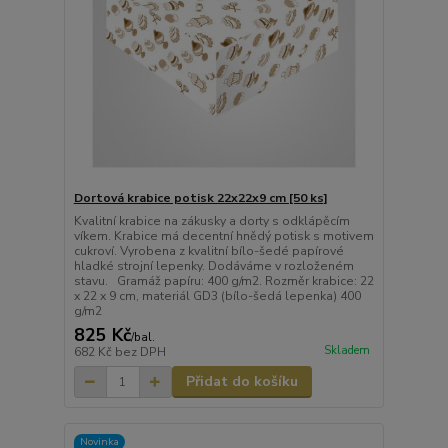
Dortová krabice potisk 22x22x9 cm [50 ks]
Kvalitní krabice na zákusky a dorty s odklápěcím
víkem. Krabice má decentní hnědý potisk s motivem
cukroví. Vyrobena z kvalitní bílo-šedé papírové
hladké strojní lepenky. Dodáváme v rozloženém
stavu. Gramáž papíru: 400 g/m2. Rozměr krabice: 22
x 22 x 9 cm, materiál GD3 (bílo-šedá lepenka) 400
g/m2
825 Kč
/
bal.
Skladem
682 Kč
bez DPH
Přidat do košíku
Novinka