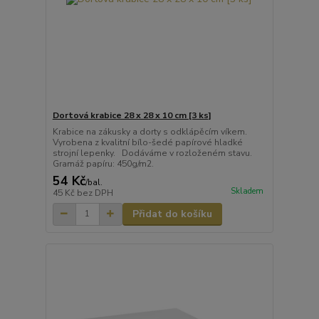
Dortová krabice 28 x 28 x 10 cm [3 ks]
Krabice na zákusky a dorty s odklápěcím víkem.
Vyrobena z kvalitní bílo-šedé papírové hladké
strojní lepenky. Dodáváme v rozloženém stavu.
Gramáž papíru: 450g/m2.
54 Kč
/
bal.
Skladem
45 Kč
bez DPH
Přidat do košíku