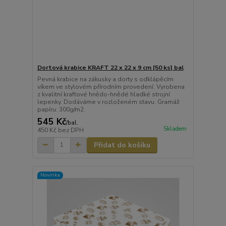
Dortová krabice KRAFT 22 x 22 x 9 cm [50 ks] bal
Pevná krabice na zákusky a dorty s odklápěcím
víkem ve stylovém přírodním provedení. Vyrobena
z kvalitní kraftové hnědo-hnědé hladké strojní
lepenky. Dodáváme v rozloženém stavu. Gramáž
papíru: 300g/m2.
545 Kč
/
bal.
Skladem
450 Kč
bez DPH
Přidat do košíku
Novinka