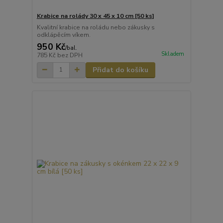
Krabice na rolády 30 x 45 x 10 cm [50 ks]
Kvalitní krabice na roládu nebo zákusky s
odklápěcím víkem.
950 Kč
/
bal.
Skladem
785 Kč
bez DPH
Přidat do košíku