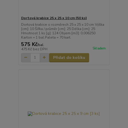
Dortová krabice 25 x 25 x 10 cm [50 ks]
Dortová krabice o rozměrech 25 x 25 x 10 cm Výška
[cm]: 10 Šířka / průměr [cm]: 25 Délka [cm]: 25
Hmotnost 1 ks [g]: 124 Objem [m3]: 0,006250
Karton = 1 bal.Paleta = 70 kart.
575 Kč
/
bal.
Skladem
475 Kč
bez DPH
Přidat do košíku