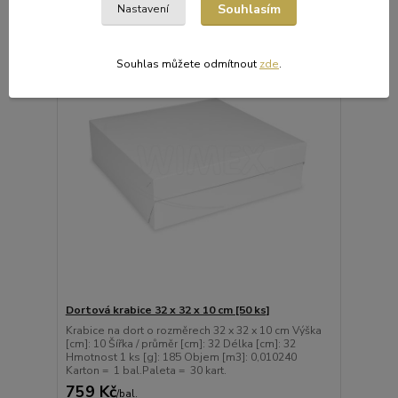
Souhlasím
Nastavení
Souhlas můžete odmítnout
zde
.
Dortová krabice 32 x 32 x 10 cm [50 ks]
Krabice na dort o rozměrech 32 x 32 x 10 cm Výška
[cm]: 10 Šířka / průměr [cm]: 32 Délka [cm]: 32
Hmotnost 1 ks [g]: 185 Objem [m3]: 0,010240
Karton = 1 bal.Paleta = 30 kart.
759 Kč
/
bal.