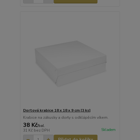
Dortová krabice 18 x 18 x 9 cm [3 ks]
Krabice na zákusky a dorty s odklápěcím víkem.
38 Kč
/
bal.
Skladem
31 Kč
bez DPH
Přidat do košíku