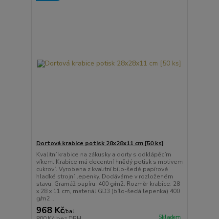
Dortová krabice potisk 28x28x11 cm [50 ks]
Kvalitní krabice na zákusky a dorty s odklápěcím
víkem. Krabice má decentní hnědý potisk s motivem
cukroví. Vyrobena z kvalitní bílo-šedé papírové
hladké strojní lepenky. Dodáváme v rozloženém
stavu. Gramáž papíru: 400 g/m2. Rozměr krabice: 28
x 28 x 11 cm, materiál GD3 (bílo-šedá lepenka) 400
g/m2 ...
968 Kč
/
bal.
Skladem
800 Kč
bez DPH