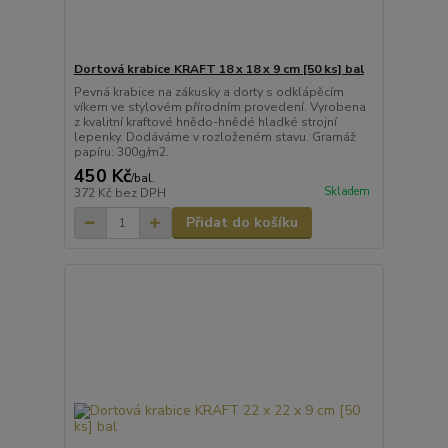
Dortová krabice KRAFT 18 x 18 x 9 cm [50 ks] bal
Pevná krabice na zákusky a dorty s odklápěcím
víkem ve stylovém přírodním provedení. Vyrobena
z kvalitní kraftové hnědo-hnědé hladké strojní
lepenky. Dodáváme v rozloženém stavu. Gramáž
papíru: 300g/m2.
450 Kč
/
bal.
Skladem
372 Kč
bez DPH
Přidat do košíku