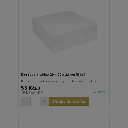
Dortová krabice 29 x 29 x 11 cm [3 ks]
Krabice na zákusky a dorty s odklápěcím víkem.
55 Kč
/
bal.
Skladem
45 Kč
bez DPH
Přidat do košíku