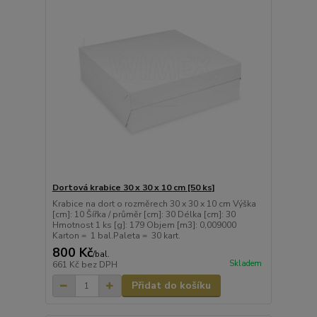
Dortová krabice 30 x 30 x 10 cm [50 ks]
Krabice na dort o rozměrech 30 x 30 x 10 cm Výška
[cm]: 10 Šířka / průměr [cm]: 30 Délka [cm]: 30
Hmotnost 1 ks [g]: 179 Objem [m3]: 0,009000
Karton = 1 bal.Paleta = 30 kart.
800 Kč
/
bal.
Skladem
661 Kč
bez DPH
Přidat do košíku