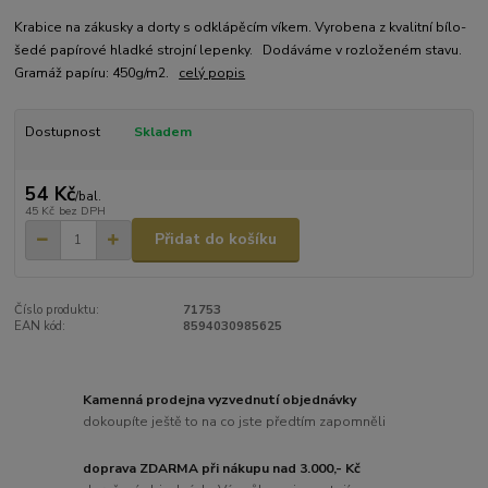
Krabice na zákusky a dorty s odklápěcím víkem. Vyrobena z kvalitní bílo-
šedé papírové hladké strojní lepenky. Dodáváme v rozloženém stavu.
Gramáž papíru: 450g/m2.
celý popis
Dostupnost
Skladem
54 Kč
/
bal.
45 Kč
bez DPH
Přidat do košíku
Číslo produktu:
71753
EAN kód:
8594030985625
Kamenná prodejna vyzvednutí objednávky
dokoupíte ještě to na co jste předtím zapomněli
doprava ZDARMA při nákupu nad 3.000,- Kč