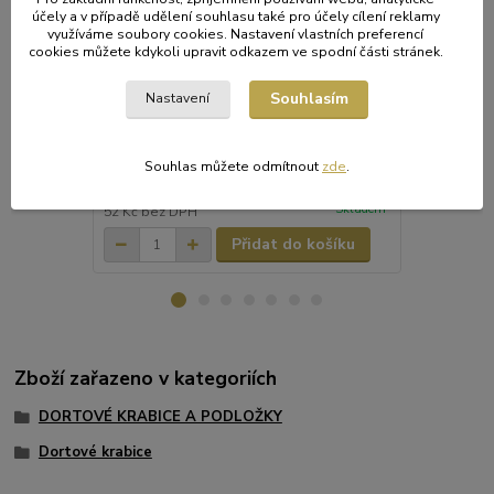
účely a v případě udělení souhlasu také pro účely cílení reklamy
využíváme soubory cookies. Nastavení vlastních preferencí
cookies můžete kdykoli upravit odkazem ve spodní části stránek.
Dortová krabice 30 x 30 x 10,5 cm [3 ks]
Dortová krab
Souhlasím
Nastavení
Krabice na zákusky a dorty s odklápěcím
Krabice na z
víkem. Vyrobena z kvalitní bílo-šedé
víkem.
papírové hladké strojní lepenky.
Souhlas můžete odmítnout
zde
.
63 Kč
55 Kč
/
bal.
/
bal.
Skladem
52 Kč
bez DPH
45 Kč
bez D
Přidat do košíku
Zboží zařazeno v kategoriích
DORTOVÉ KRABICE A PODLOŽKY
Dortové krabice