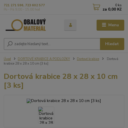
0
ks
721 271 596, 723 602 577
za
0,00 Kč
Po - Pá 9,00 - 15,00 hod
Menu
Hledat
Úvod
DORTOVÉ KRABICE A PODLOŽKY
Dortové krabice
Dortová
krabice 28 x 28 x 10 cm [3 ks]
Dortová krabice 28 x 28 x 10 cm
[3 ks]