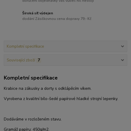
doručení objednávky Vás vůbec nic nestojí
Široká síť výdejen
dodání Zásilkovnou cena dopravy 79,- Kč
Kompletní specifikace
Související zboží
7
Kompletní specifikace
Krabice na zákusky a dorty s odklápěcím víkem.
Vyrobena z kvalitní bílo-šedé papírové hladké strojní lepenky.
Dodáváme v rozloženém stavu.
Gramáž papíru: 450g/m2.