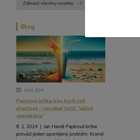
Zobrazit všechny novinky
Blog
16.01.2024
Papírová brčka jsou horší než
plastová – obsahují totiž “věčné
chemikálie”
8. 1. 2024 | Jan Handl Papírová brčka
provází jeden opomíjený problém. Kromě