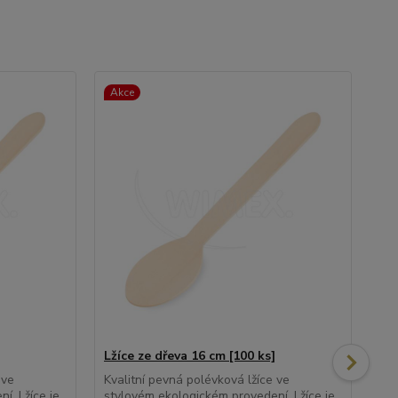
Akce
Lžíce ze dřeva 16 cm [100 ks]
Káv
 ve
Kvalitní pevná polévková lžíce ve
Kva
í. Lžíce je
stylovém ekologickém provedení. Lžíce je
eko