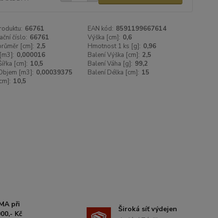
roduktu:
66761
EAN kód:
8591199667614
ační číslo:
66761
Výška [cm]:
0,6
 průměr [cm]:
2,5
Hmotnost 1 ks [g]:
0,96
[m3]:
0,000016
Balení Výška [cm]:
2,5
Šířka [cm]:
10,5
Balení Váha [g]:
99,2
Objem [m3]:
0,00039375
Balení Délka [cm]:
15
cm]:
10,5
MA při
Široká síť výdejen
00,- Kč