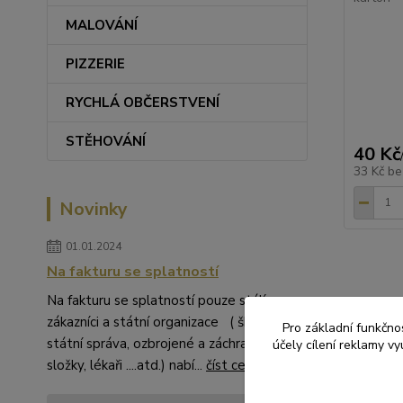
MALOVÁNÍ
PIZZERIE
RYCHLÁ OBČERSTVENÍ
STĚHOVÁNÍ
40 Kč
33 Kč
be
Novinky
01.01.2024
Na fakturu se splatností
Na fakturu se splatností pouze stálí
zákazníci a státní organizace ( školství,
Pro základní funkčnos
státní správa, ozbrojené a záchranné
účely cílení reklamy v
Zboží 
složky, lékaři ....atd.) nabí...
číst celé
JEDN