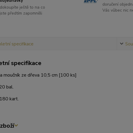
objednávky
doručení objedn
dokoupíte ještě to na co
Vás vůbec nic ne
jste předtím zapomněli
etní specifikace
Souv
tní specifikace
na moučník ze dřeva 10,5 cm [100 ks]
20 bal.
180 kart.
zboží