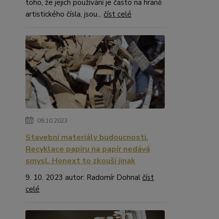
toho, že jejich používání je často na hraně
artistického čísla, jsou...
číst celé
09.10.2023
Stavební materiály budoucnosti.
Recyklace papíru na papír nedává
smysl. Honext to zkouší jinak
9. 10. 2023 autor: Radomír Dohnal
číst
celé