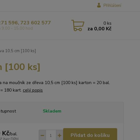
Přihlášení
271 596, 723 602 577
0
ks
za
0,00 Kč
á 9,00 - 15,00 hod
va 10,5 cm [100 ks]
m [100 ks]
ka na moučník ze dřeva 10,5 cm [100 ks] karton = 20 bal.
 = 180 kart.
celý popis
tupnost
Skladem
 Kč
/
bal.
Přidat do košíku
Kč
bez DPH