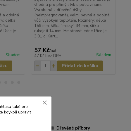
vinami.
vhodná pro přímý styk s potravinami.
pro
Vyrobená z dřevěné dýhy
á a odolná
(neimpregnovaná), velmi pevná a odolná
y: délka
vůči vysokým teplotám. Rozměry: délka
šířka
159 mm, šířka "misky" 34 mm, šířka
 lžíce je
rukojeti 14 mm. Hmotnost jedné lžíce je
3,01 g. Kart...
57 Kč
15
/
bal.
Skladem
Skladem
47 Kč
bez DPH
12
šíku
Přidat do košíku
uhlasu také pro
e kdykoli upravit
ory ze dřeva
Dřevěné příbory