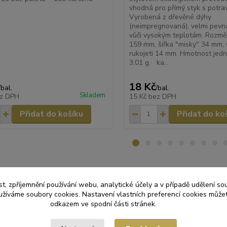
vhodná pro přímý styk s potra
Vyrobená z dřevěné dýhy
(neimpregnovaná), velmi pevn
vůči vysokým teplotám. Rozměr
159 mm, šířka "misky" 34 mm, 
rukojeti 14 mm. Hmotnost jedné
3,01 g. ka...
18 Kč
/
bal.
/
bal.
Skladem
z DPH
15 Kč
bez DPH
Přidat do košíku
Přidat do ko
t, zpříjemnění používání webu, analytické účely a v případě udělení so
yužíváme soubory cookies. Nastavení vlastních preferencí cookies můžet
zařazeno v kategoriích
odkazem ve spodní části stránek.
ORÁZOVÉ NÁDOBÍ
PÁRTY SORTIMENT
Příb