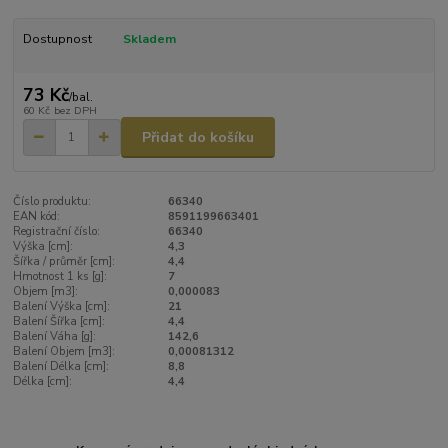
Dostupnost
Skladem
73 Kč
/
bal.
60 Kč
bez DPH
Přidat do košíku
Číslo produktu:
66340
EAN kód:
8591199663401
Registrační číslo:
66340
Výška [cm]:
4,3
Šířka / průměr [cm]:
4,4
Hmotnost 1 ks [g]:
7
Objem [m3]:
0,000083
Balení Výška [cm]:
21
Balení Šířka [cm]:
4,4
Balení Váha [g]:
142,6
Balení Objem [m3]:
0,00081312
Balení Délka [cm]:
8,8
Délka [cm]:
4,4