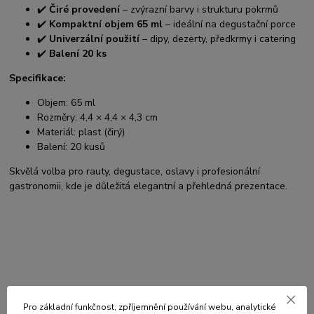
✔️
Čiré provedení
– zvýrazní barvy i strukturu pokrmů
✔️
Kompaktní objem 65 ml
– ideální na degustační porce
✔️
Univerzální použití
– dipy, dezerty, předkrmy i catering
✔️
Balení 20 ks
Specifikace:
Objem: 65 ml
Rozměry: 4,4 × 4,4 × 4,3 cm
Materiál: plast (čirý)
Balení: 20 kusů
Skvělá volba pro rauty, degustace, oslavy i profesionální
gastronomii, kde je důležitá elegantní a přehledná prezentace.
Původ zboží
Pro základní funkčnost, zpříjemnění používání webu, analytické