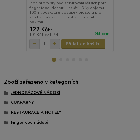
ideální pro stylové servírování větších porcí
ideální pro s
finger food, dezertů i salátů. Díky objemu
dezertů i m
160 ml poskytuje dostatek prostoru pro
designu skv
kreativní vrstvení a atraktivní prezentaci
každému poho
pokrmů.
122 Kč
192 Kč
/
bal.
/
ba
Skladem
101 Kč
bez DPH
159 Kč
bez 
Přidat do košíku
Zboží zařazeno v kategoriích
JEDNORÁZOVÉ NÁDOBÍ
CUKRÁRNY
RESTAURACE A HOTELY
Fingerfood nádobí