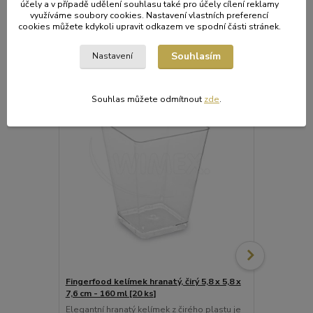
účely a v případě udělení souhlasu také pro účely cílení reklamy
využíváme soubory cookies. Nastavení vlastních preferencí
cookies můžete kdykoli upravit odkazem ve spodní části stránek.
Související zboží
6
Souhlasím
Nastavení
Souhlas můžete odmítnout
zde
.
Fingerfood kelímek hranatý, čirý 5,8 x 5,8 x
Fingerfood ke
7,6 cm - 160 ml [20 ks]
cm - 85 ml [
Elegantní hranatý kelímek z čirého plastu je
Elegantní čir