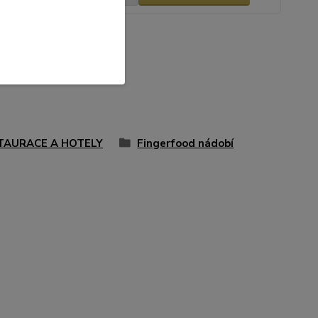
TAURACE A HOTELY
Fingerfood nádobí