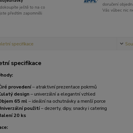
objednávky
doručení objedn
dokoupíte ještě to na co
Vás vůbec nic ne
jste předtím zapomněli
etní specifikace
Souv
tní specifikace
ýhody:
Čiré provedení
– atraktivní prezentace pokrmů
Kulatý design
– univerzální a elegantní vzhled
Objem 65 ml
– ideální na ochutnávky a menší porce
Univerzální použití
– dezerty, dipy, snacky i catering
Balení 20 ks
ace: