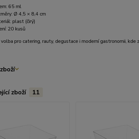
em: 65 ml
měry: Ø 4,5 × 8,4 cm
riál: plast (čirý)
ení: 20 kusů
 volba pro catering, rauty, degustace i moderní gastronomii, kde z
zboží
jící zboží
11