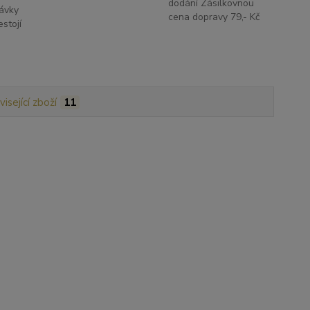
dodání Zásilkovnou
ávky
cena dopravy 79,- Kč
stojí
isející zboží
11