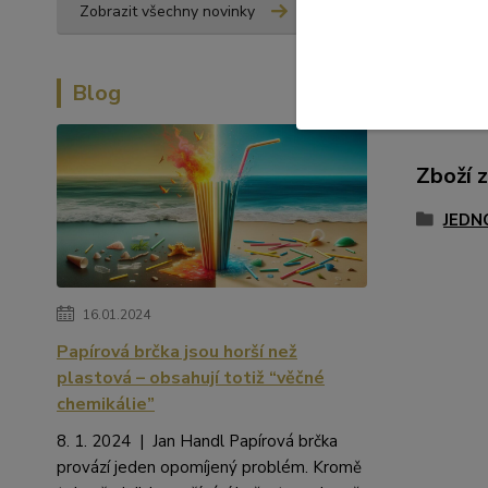
Zobrazit všechny novinky
Blog
Zboží 
JEDN
16.01.2024
Papírová brčka jsou horší než
plastová – obsahují totiž “věčné
chemikálie”
8. 1. 2024 | Jan Handl Papírová brčka
provází jeden opomíjený problém. Kromě