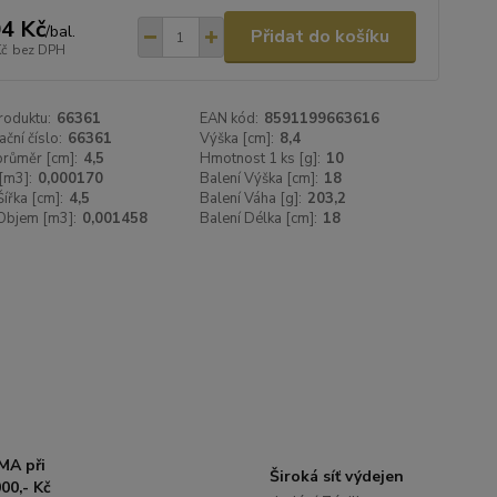
4 Kč
/
bal.
Přidat do košíku
Kč
bez DPH
roduktu:
66361
EAN kód:
8591199663616
ační číslo:
66361
Výška [cm]:
8,4
 průměr [cm]:
4,5
Hmotnost 1 ks [g]:
10
[m3]:
0,000170
Balení Výška [cm]:
18
Šířka [cm]:
4,5
Balení Váha [g]:
203,2
Objem [m3]:
0,001458
Balení Délka [cm]:
18
MA při
Široká síť výdejen
00,- Kč