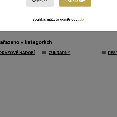
Souhlasím
Nastavení
Souhlas můžete odmítnout
zde
.
zařazeno v kategoriích
ORÁZOVÉ NÁDOBÍ
CUKRÁRNY
RES