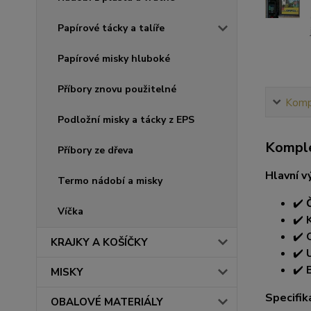
Papírové tácky a talíře
Papírové misky hluboké
Příbory znovu použitelné
Kompl
Podložní misky a tácky z EPS
Komple
Příbory ze dřeva
Hlavní v
Termo nádobí a misky
✔️
Víčka
✔️
✔️
KRAJKY A KOŠÍČKY
✔️
✔️
MISKY
Specifik
OBALOVÉ MATERIÁLY