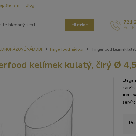
apište nám
Blog
721 
Hledat
Po - P
JEDNORÁZOVÉ NÁDOBÍ
Fingerfood nádobí
Fingerfood kelímek kulatý
erfood kelímek kulatý, čirý Ø 4,5
Elegant
servíro
transp
servír
Dos