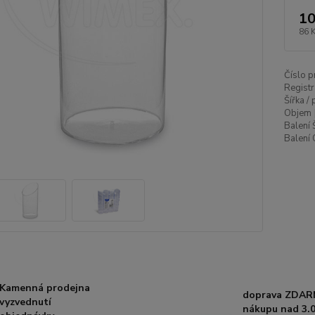
10
86 
Číslo p
Registr
Šířka /
Objem 
Balení 
Balení 
Kamenná prodejna
doprava ZDAR
vyzvednutí
nákupu nad 3.0