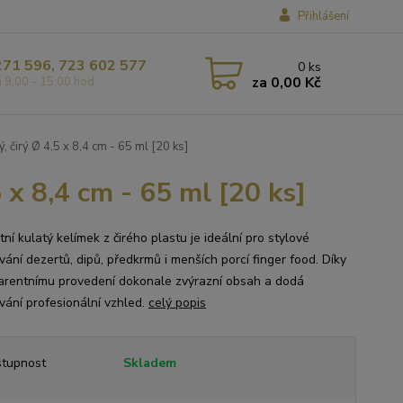
Přihlášení
271 596, 723 602 577
0
ks
za
0,00 Kč
á 9,00 - 15,00 hod
, čirý Ø 4,5 x 8,4 cm - 65 ml [20 ks]
 x 8,4 cm - 65 ml [20 ks]
ní kulatý kelímek z čirého plastu je ideální pro stylové
vání dezertů, dipů, předkrmů i menších porcí finger food. Díky
arentnímu provedení dokonale zvýrazní obsah a dodá
ování profesionální vzhled.
celý popis
tupnost
Skladem