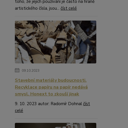
toho, že jejich používání je často na hraně
artistického čísla, jsou...
číst celé
09.10.2023
Stavební materiály budoucnosti.
Recyklace papíru na papír nedává
smysl. Honext to zkouší jinak
9. 10. 2023 autor: Radomír Dohnal
číst
celé