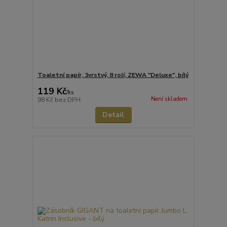
Toaletní papír, 3vrstvý, 8 rolí, ZEWA "Deluxe", bílý
119 Kč
/
ks
Není skladem
98 Kč
bez DPH
Detail