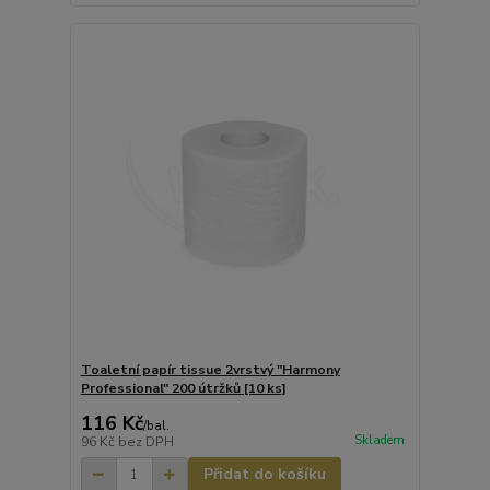
Toaletní papír tissue 2vrstvý "Harmony
Professional" 200 útržků [10 ks]
116 Kč
/
bal.
Skladem
96 Kč
bez DPH
Přidat do košíku