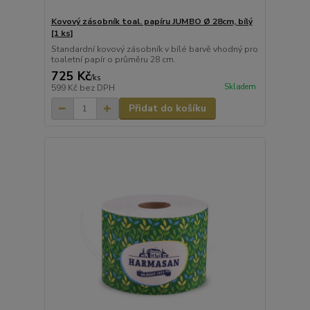
Kovový zásobník toal. papíru JUMBO Ø 28cm, bílý
[1 ks]
Standardní kovový zásobník v bílé barvě vhodný pro
toaletní papír o průměru 28 cm.
725 Kč
/
ks
Skladem
599 Kč
bez DPH
Přidat do košíku