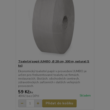
Toaletní papír JUMBO, Ø 28 cm, 300 m, natural [1
ks]
Ekonomický toaletní papír v provedení JUMBO je
určen pro frekventované toalety ve firmách,
restauracích, školách, obchodních centrech,
zdravotnických zařízeních i dalších veřejných
provozech.
59 Kč
/
ks
Skladem
49 Kč
bez DPH
Přidat do košíku