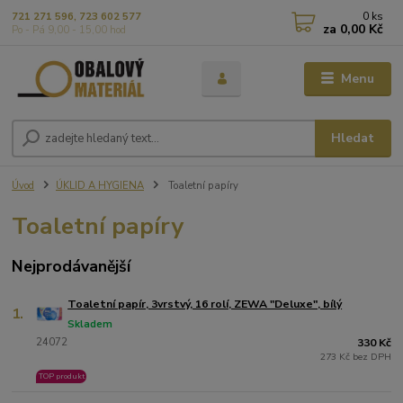
0
ks
721 271 596, 723 602 577
za
0,00 Kč
Po - Pá 9,00 - 15,00 hod
Menu
Hledat
Úvod
ÚKLID A HYGIENA
Toaletní papíry
Toaletní papíry
Nejprodávanější
Toaletní papír, 3vrstvý, 16 rolí, ZEWA "Deluxe", bílý
1.
Skladem
24072
330 Kč
273 Kč bez DPH
TOP produkt