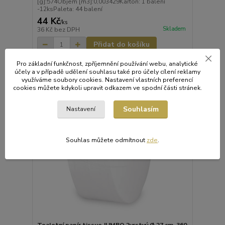
[g]:574Objem [m3]:0,003429Karton: 1 balení
-12ksPaleta: 44 balení
44 Kč
/
ks
Skladem
36 Kč
bez DPH
Přidat do košíku
Pro základní funkčnost, zpříjemnění používání webu, analytické
účely a v případě udělení souhlasu také pro účely cílení reklamy
využíváme soubory cookies. Nastavení vlastních preferencí
cookies můžete kdykoli upravit odkazem ve spodní části stránek.
Souhlasím
Nastavení
Souhlas můžete odmítnout
zde
.
Toaletní papír tissue JUMBO 2vrstvý Ø 27 cm, 360