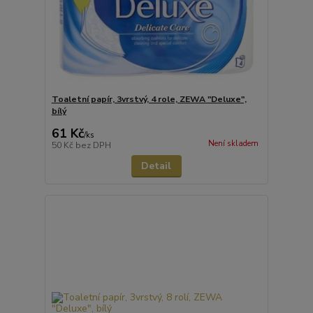
Toaletní papír, 3vrstvý, 4 role, ZEWA "Deluxe",
bílý
61 Kč
/
ks
Není skladem
50 Kč
bez DPH
Detail