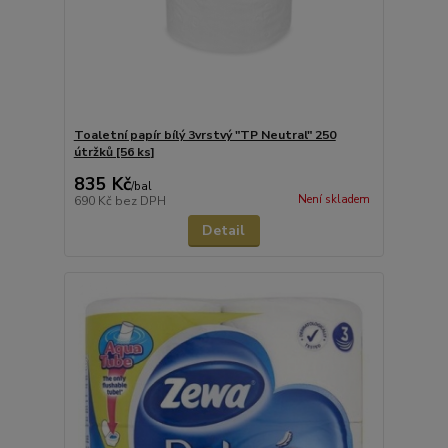
Toaletní papír bílý 3vrstvý "TP Neutral" 250
útržků [56 ks]
835 Kč
/
bal
Není skladem
690 Kč
bez DPH
Detail