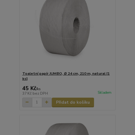
Toaletní papír JUMBO, Ø 24 cm, 210 m, natural [1
ks]
45 Kč
/
ks
Skladem
37 Kč
bez DPH
Přidat do košíku