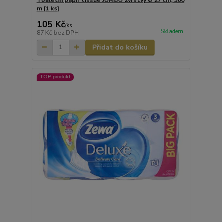
m [1 ks]
105 Kč
/
ks
Skladem
87 Kč
bez DPH
Přidat do košíku
TOP produkt