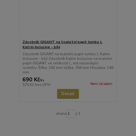
Zásobník GIGANT na toaletní papír Jumbo L
Katrin Inclusive - bílý
Zásobník GIGANT na toaletní papír Jumbo L Katrin
Inclusive - bílý Zásobník Katrin Inclusive na toaletní
papír GIGANT, ve velikosti L, má následující
rozměry: Šířka: 342 mm Výška: 356 mm Hloubka: 149
mm
690 Kč
/
ks
Není skladem
570 Kč
bez DPH
Detail
strana
z 1