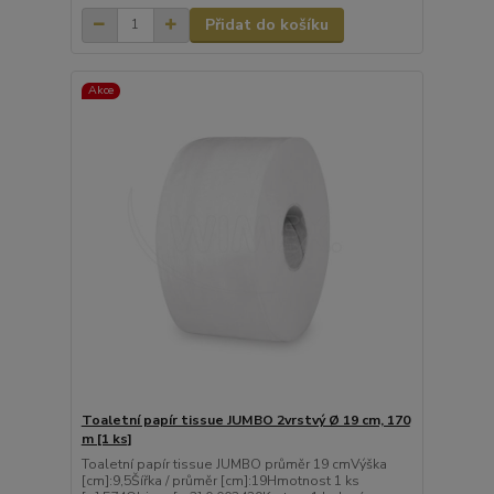
Přidat do košíku
Akce
Toaletní papír tissue JUMBO 2vrstvý Ø 19 cm, 170
m [1 ks]
Toaletní papír tissue JUMBO průměr 19 cmVýška
[cm]:9,5Šířka / průměr [cm]:19Hmotnost 1 ks