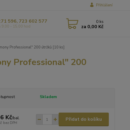
Přihlášení
271 596, 723 602 577
0
ks
za
0,00 Kč
á 9,00 - 15,00 hod
mony Professional" 200 útržků [10 ks]
ony Professional" 200
tupnost
Skladem
6 Kč
/
bal.
Přidat do košíku
Kč
bez DPH