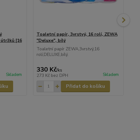
ý
Toaletní papír, 3vrstvý, 16 rolí, ZEWA
To
útržků [16
"Deluxe", bílý
Na
Toaletní papír ZEWA,3vrstvý,16
rolí,DELUXE,bílý.
330 Kč
25
/
ks
Skladem
Skladem
273 Kč
bez DPH
21
šíku
Přidat do košíku