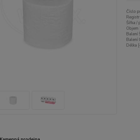
Číslo p
Registr
Šířka /
Objem 
Balení 
Balení 
Délka [
Kamenná prodejna