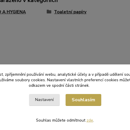
zařazeno v kategoriích
D A HYGIENA
Toaletní papíry
t, zpříjemnění používání webu, analytické účely a v případě udělení so
yužíváme soubory cookies. Nastavení vlastních preferencí cookies můžet
odkazem ve spodní části stránek.
Souhlasím
Nastavení
Souhlas můžete odmítnout
zde
.