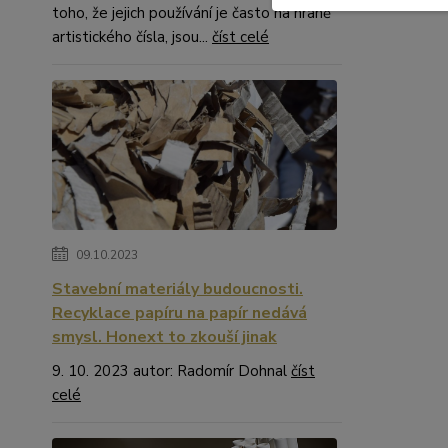
toho, že jejich používání je často na hraně
artistického čísla, jsou...
číst celé
09.10.2023
Stavební materiály budoucnosti.
Recyklace papíru na papír nedává
smysl. Honext to zkouší jinak
9. 10. 2023 autor: Radomír Dohnal
číst
celé