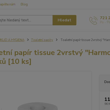
apište nám
Blog
721 
Hledat
Po - P
ÚKLID A HYGIENA
Toaletní papíry
Toaletní papír tissue 2vrstvý "Har
etní papír tissue 2vrstvý "Harm
ků [10 ks]
Dos
11
96 