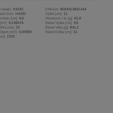
roduktu:
H4282
EAN kód:
8584014831444
ační číslo:
H4282
Výška [cm]:
11
 průměr [cm]:
9,6
Hmotnost 1 ks [g]:
82,8
[m3]:
0,246576
Balení Výška [cm]:
9,5
Šířka [cm]:
20
Balení Váha [g]:
841,2
Objem [m3]:
0,00969
Balení Délka [cm]:
51
cm]:
2335