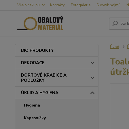
Vše o nákupu
Kontakty
Fotogalerie
Slovník pojmů
N
Úvod
BIO PRODUKTY
Toal
DEKORACE
útrž
DORTOVÉ KRABICE A
PODLOŽKY
ÚKLID A HYGIENA
Hygiena
Kapesníčky