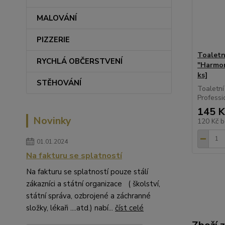
MALOVÁNÍ
PIZZERIE
Toaletní
RYCHLÁ OBČERSTVENÍ
"Harmon
ks]
STĚHOVÁNÍ
Toaletní
Professi
145 K
Novinky
120 Kč
b
01.01.2024
Na fakturu se splatností
Na fakturu se splatností pouze stálí
zákazníci a státní organizace ( školství,
státní správa, ozbrojené a záchranné
složky, lékaři ....atd.) nabí...
číst celé