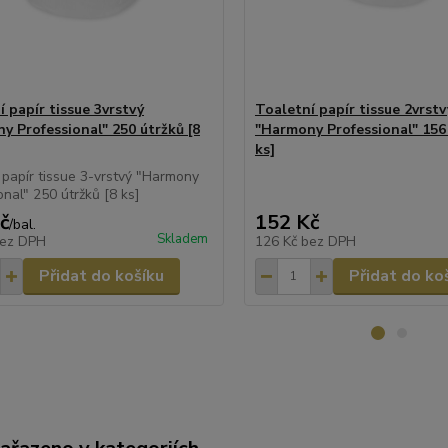
 papír tissue 3vrstvý
Toaletní papír tissue 2vrstv
y Professional" 250 útržků [8
"Harmony Professional" 156 
ks]
 papír tissue 3-vrstvý "Harmony
onal" 250 útržků [8 ks]
č
152 Kč
/
bal.
Skladem
ez DPH
126 Kč
bez DPH
Přidat do košíku
Přidat do ko