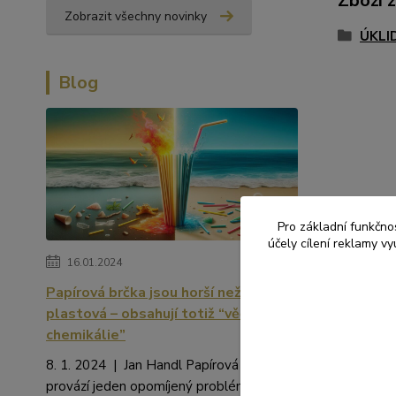
Zboží 
Zobrazit všechny novinky
ÚKLI
Blog
Pro základní funkčnos
účely cílení reklamy v
16.01.2024
Papírová brčka jsou horší než
plastová – obsahují totiž “věčné
chemikálie”
8. 1. 2024 | Jan Handl Papírová brčka
provází jeden opomíjený problém. Kromě