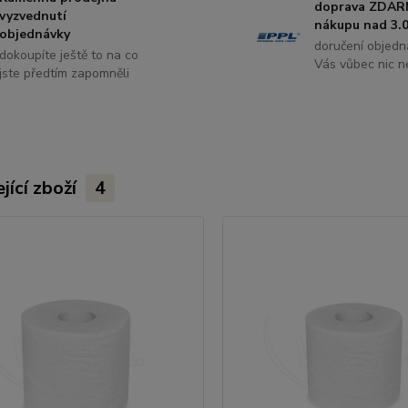
doprava ZDAR
vyzvednutí
nákupu nad 3.0
objednávky
doručení objedn
dokoupíte ještě to na co
Vás vůbec nic ne
jste předtím zapomněli
jící zboží
4