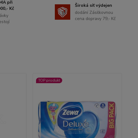
MA při
Široká síť výdejen
00,- Kč
dodání Zásilkovnou
ávky
cena dopravy 79,- Kč
stojí
TOP produkt