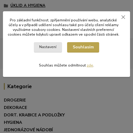
ÚKLID A HYGIENA
Toaletní papíry
Pro základní funkčnost, zpříjemnění používání webu, analytické
účely a v případě udělení souhlasu také pro účely cílení reklamy
využíváme soubory cookies. Nastavení vlastních preferencí
cookies můžete kdykoli upravit odkazem ve spodní části stránek.
Všechna práva vyhrazena. Obrázky mohou být pouze ilustrativní a
Souhlasím
Nastavení
barevné zobrazení na vašem monitoru nemusí odpovídat
skutečnosti.
Souhlas můžete odmítnout
zde
.
Kategorie
DROGERIE
DEKORACE
DORT. KRABICE A PODLOŽKY
HYGIENA
JEDNORÁZOVÉ NÁDOBÍ