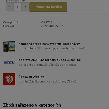
124 Kč
bez DPH
Přidat do košíku
Číslo produktu:
KHHZ04
EAN kód:
7322540055337
Kamenná prodejna vyzvednutí objednávky
dokoupíte ještě to na co jste předtím zapomněli
doprava ZDARMA při nákupu nad 3.000,- Kč
doručení objednávky Vás vůbec nic nestojí
Široká síť výdejen
dodání Zásilkovnou cena dopravy 79,- Kč
Zboží zařazeno v kategoriích