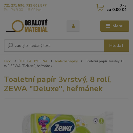
0
ks
721 271 596, 723 602 577
za
0,00 Kč
Po - Pá 9,00 - 15,00 hod
Menu
Hledat
Úvod
ÚKLID A HYGIENA
Toaletní papíry
Toaletní papír 3vrstvý, 8
rolí, ZEWA "Deluxe", heřmánek
Toaletní papír 3vrstvý, 8 rolí,
ZEWA "Deluxe", heřmánek