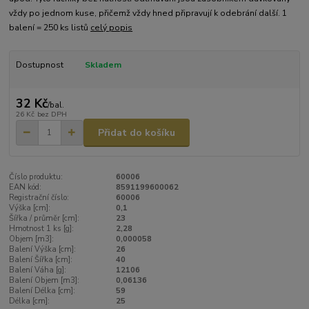
vždy po jednom kuse, přičemž vždy hned připravují k odebrání další. 1
balení = 250 ks listů
celý popis
Dostupnost
Skladem
32 Kč
/
bal.
26 Kč
bez DPH
Přidat do košíku
Číslo produktu:
60006
EAN kód:
8591199600062
Registrační číslo:
60006
Výška [cm]:
0,1
Šířka / průměr [cm]:
23
Hmotnost 1 ks [g]:
2,28
Objem [m3]:
0,000058
Balení Výška [cm]:
26
Balení Šířka [cm]:
40
Balení Váha [g]:
12106
Balení Objem [m3]:
0,06136
Balení Délka [cm]:
59
Délka [cm]:
25