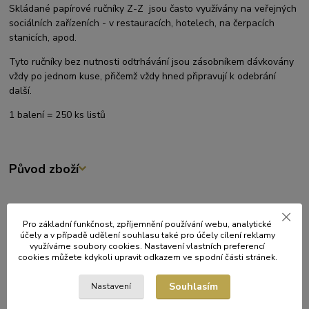
Skládané papírové ručníky Z-Z jsou často využívány na veřejných
sociálních zařízeních - v restauracích, hotelech, na čerpacích
stanicích, apod.
Tyto ručníky bez nutnosti odtrhávání jsou zásobníkem dávkovány
vždy po jednom kuse, přičemž vždy hned připravují k odebrání
další.
1 balení = 250 ks listů
Původ zboží
Související zboží
2
Pro základní funkčnost, zpříjemnění používání webu, analytické
účely a v případě udělení souhlasu také pro účely cílení reklamy
využíváme soubory cookies. Nastavení vlastních preferencí
cookies můžete kdykoli upravit odkazem ve spodní části stránek.
Souhlasím
Nastavení