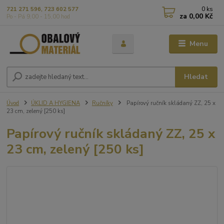
0
ks
721 271 596, 723 602 577
za
0,00 Kč
Po - Pá 9,00 - 15,00 hod
Menu
Hledat
Úvod
ÚKLID A HYGIENA
Ručníky
Papírový ručník skládaný ZZ, 25 x
23 cm, zelený [250 ks]
Papírový ručník skládaný ZZ, 25 x
23 cm, zelený [250 ks]