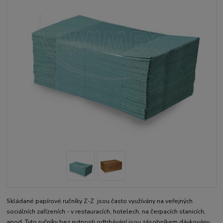
Skládané papírové ručníky Z-Z jsou často využívány na veřejných
sociálních zařízeních - v restauracích, hotelech, na čerpacích stanicích,
apod. Tyto ručníky bez nutnosti odtrhávání jsou zásobníkem dávkovány