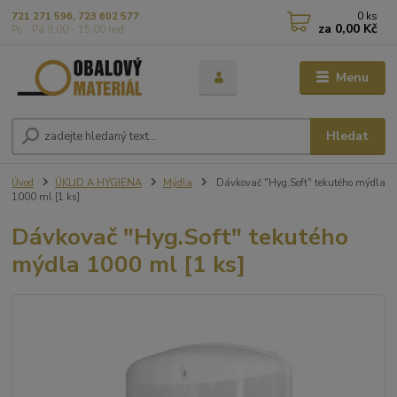
0
ks
721 271 596, 723 602 577
za
0,00 Kč
Po - Pá 9,00 - 15,00 hod
Menu
Hledat
Úvod
ÚKLID A HYGIENA
Mýdla
Dávkovač "Hyg.Soft" tekutého mýdla
1000 ml [1 ks]
Dávkovač "Hyg.Soft" tekutého
mýdla 1000 ml [1 ks]