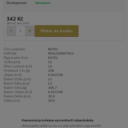
Dostupnost
Skladem
342 Kč
283 Kč
bez DPH
Přidat do košíku
Číslo produktu:
60751
EAN kód:
8591199607511
Registrační číslo:
60751
Výška [cm]:
11
Šířka / průměr [cm]:
12
Hmotnost 1 ks [g]:
238
Objem [m3]:
0,002706
Balení Výška [cm]:
11
Balení Šířka [cm]:
12
Balení Váha [g]:
246,7
Balení Objem [m3]:
0,002706
Balení Délka [cm]:
20,5
Délka [cm]:
20,5
Kamenná prodejna vyzvednutí objednávky
dokoupíte ještě to na co jste předtím zapomněli