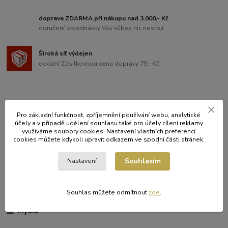
doprava ZDARMA při nákupu nad 3.000,- Kč
doručení objednávky Vás vůbec nic nestojí
Široká síť výdejen
dodání Zásilkovnou cena dopravy 79,- Kč
Pro základní funkčnost, zpříjemnění používání webu, analytické
Kompletní specifikace
účely a v případě udělení souhlasu také pro účely cílení reklamy
využíváme soubory cookies. Nastavení vlastních preferencí
Dávkovač "Hyg.Soft" tekutého mýdla 1000 ml [1 ks]
cookies můžete kdykoli upravit odkazem ve spodní části stránek.
Souhlasím
Nastavení
Zboží zařazeno v kategoriích
Souhlas můžete odmítnout
zde
.
ÚKLID A HYGIENA
Mýdla