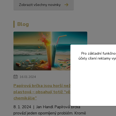
Zobrazit všechny novinky
Blog
Pro základní funkčnos
účely cílení reklamy v
16.01.2024
Papírová brčka jsou horší než
plastová – obsahují totiž “věčné
chemikálie”
8. 1. 2024 | Jan Handl Papírová brčka
provází jeden opomíjený problém. Kromě