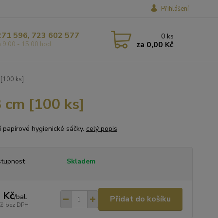
Přihlášení
271 596, 723 602 577
0
ks
za
0,00 Kč
á 9,00 - 15,00 hod
[100 ks]
 cm [100 ks]
ní papírové hygienické sáčky.
celý popis
tupnost
Skladem
 Kč
/
bal.
Přidat do košíku
Kč
bez DPH