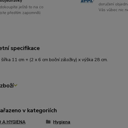
objednávky
doručení objedn
dokoupíte ještě to na co
Vás vůbec nic ne
jste předtím zapomněli
tní specifikace
šířka 11 cm + (2 x 6 cm boční záložky) x výška 28 cm.
zboží
zařazeno v kategoriích
D A HYGIENA
Hygiena