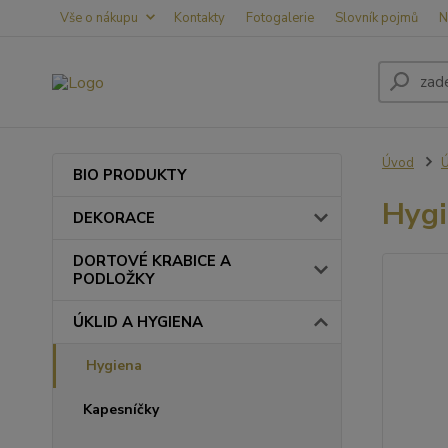
Vše o nákupu
Kontakty
Fotogalerie
Slovník pojmů
N
Úvod
BIO PRODUKTY
Hygi
DEKORACE
DORTOVÉ KRABICE A
PODLOŽKY
ÚKLID A HYGIENA
Hygiena
Kapesníčky