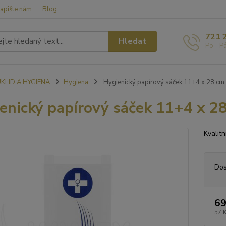
apište nám
Blog
721 
Hledat
Po - P
ÚKLID A HYGIENA
Hygiena
Hygienický papírový sáček 11+4 x 28 cm 
enický papírový sáček 11+4 x 28
Kvalit
Dos
69
57 