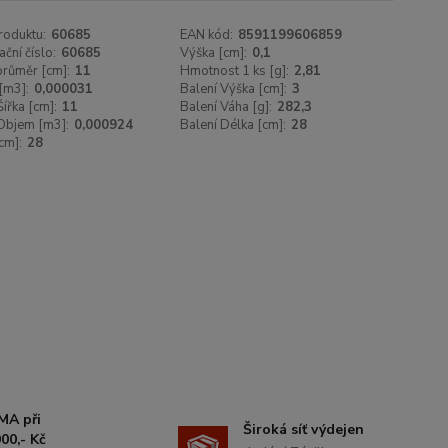
roduktu:
60685
EAN kód:
8591199606859
ační číslo:
60685
Výška [cm]:
0,1
 průměr [cm]:
11
Hmotnost 1 ks [g]:
2,81
[m3]:
0,000031
Balení Výška [cm]:
3
Šířka [cm]:
11
Balení Váha [g]:
282,3
Objem [m3]:
0,000924
Balení Délka [cm]:
28
cm]:
28
MA při
Široká síť výdejen
00,- Kč