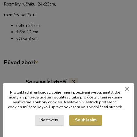
Rozměry ručníku: 24x23cm,
rozměry balíčku:
délka 24 cm
šířka 12 cm
výška 9 cm
Původ zboží
Související zboží
3
Pro základní funkčnost, zpříjemnění používání webu, analytické
účely a v případě udělení souhlasu také pro účely cílení reklamy
využíváme soubory cookies. Nastavení vlastních preferencí
cookies můžete kdykoli upravit odkazem ve spodní části stránek.
Souhlasím
Nastavení