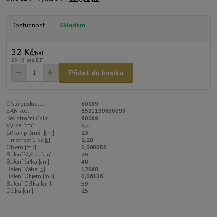
Dostupnost
Skladem
32 Kč
/
bal.
26 Kč
bez DPH
Přidat do košíku
Číslo produktu:
60009
EAN kód:
8591199600093
Registrační číslo:
60009
Výška [cm]:
0,1
Šířka / průměr [cm]:
23
Hmotnost 1 ks [g]:
2,28
Objem [m3]:
0,000058
Balení Výška [cm]:
26
Balení Šířka [cm]:
40
Balení Váha [g]:
12088
Balení Objem [m3]:
0,06136
Balení Délka [cm]:
59
Délka [cm]:
25