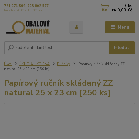
0
ks
721 271 596, 723 602 577
za
0,00 Kč
Po - Pá 9,00 - 15,00 hod
Menu
Hledat
Úvod
ÚKLID A HYGIENA
Ručníky
Papírový ručník skládaný ZZ
natural 25 x 23 cm [250 ks]
Papírový ručník skládaný ZZ
natural 25 x 23 cm [250 ks]