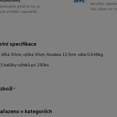
objednávky
doručení objedn
dokoupíte ještě to na co
Vás vůbec nic ne
jste předtím zapomněli
tní specifikace
 šířka 30cm, výška 30cm, hloubka 12,5cm, váha 0,648kg.
 3 balíčky ručníků po 250ks.
zboží
zařazeno v kategoriích