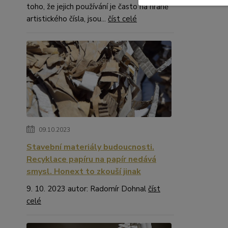
toho, že jejich používání je často na hraně
artistického čísla, jsou...
číst celé
09.10.2023
Stavební materiály budoucnosti.
Recyklace papíru na papír nedává
smysl. Honext to zkouší jinak
9. 10. 2023 autor: Radomír Dohnal
číst
celé