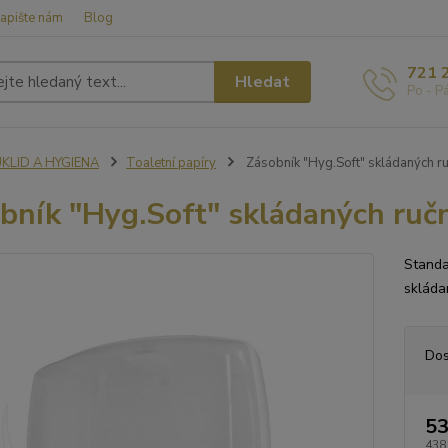
apište nám
Blog
721 
Hledat
Po - P
ÚKLID A HYGIENA
Toaletní papíry
Zásobník "Hyg.Soft" skládaných ruč
bník "Hyg.Soft" skládaných ručn
Standa
skláda
Dos
53
438