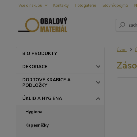
Vše o nákupu
Kontakty
Fotogalerie
Slovník pojmů
N
Úvod
BIO PRODUKTY
Záso
DEKORACE
DORTOVÉ KRABICE A
PODLOŽKY
ÚKLID A HYGIENA
Hygiena
Kapesníčky