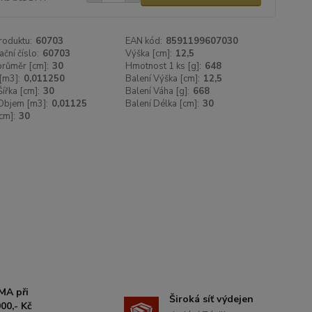
roduktu:
60703
EAN kód:
8591199607030
ační číslo:
60703
Výška [cm]:
12,5
 průměr [cm]:
30
Hmotnost 1 ks [g]:
648
[m3]:
0,011250
Balení Výška [cm]:
12,5
Šířka [cm]:
30
Balení Váha [g]:
668
Objem [m3]:
0,01125
Balení Délka [cm]:
30
cm]:
30
MA při
Široká síť výdejen
00,- Kč