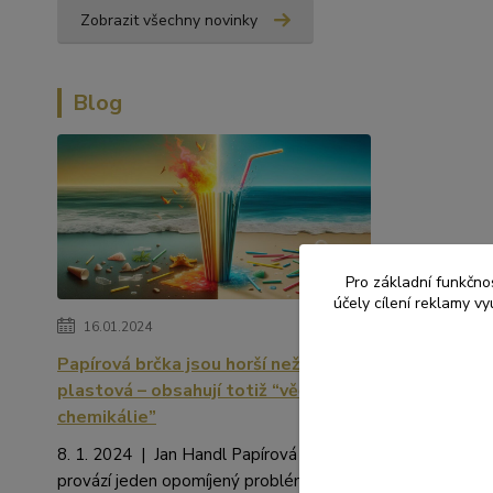
Zobrazit všechny novinky
Blog
Pro základní funkčnos
účely cílení reklamy v
16.01.2024
Papírová brčka jsou horší než
plastová – obsahují totiž “věčné
chemikálie”
8. 1. 2024 | Jan Handl Papírová brčka
provází jeden opomíjený problém. Kromě