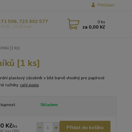
Přihlášení
271 596, 723 602 577
0
ks
za
0,00 Kč
á 9,00 - 15,00 hod
níků [1 ks]
íků [1 ks]
rdní plastový zásobník v bílé barvě vhodný pro papírové
né ručníky.
celý popis
tupnost
Skladem
0 Kč
/
ks
Přidat do košíku
 Kč
bez DPH