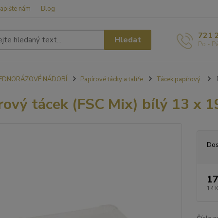
apište nám
Blog
721 
Hledat
Po - P
JEDNORÁZOVÉ NÁDOBÍ
Papírové tácky a talíře
Tácek papírový
P
rový tácek (FSC Mix) bílý 13 x 1
Dos
17
14 