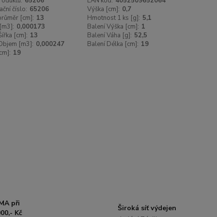
roduktu:
65206
EAN kód:
4052509652064
ační číslo:
65206
Výška [cm]:
0,7
 průměr [cm]:
13
Hmotnost 1 ks [g]:
5,1
[m3]:
0,000173
Balení Výška [cm]:
1
Šířka [cm]:
13
Balení Váha [g]:
52,5
Objem [m3]:
0,000247
Balení Délka [cm]:
19
cm]:
19
MA při
Široká síť výdejen
00,- Kč