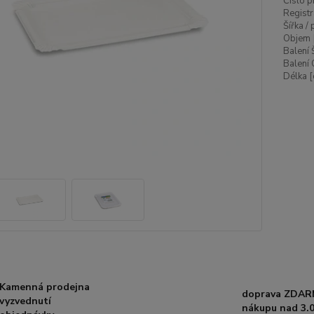
Číslo p
Registr
Šířka /
Objem 
Balení 
Balení 
Délka [
Kamenná prodejna
doprava ZDAR
vyzvednutí
nákupu nad 3.0