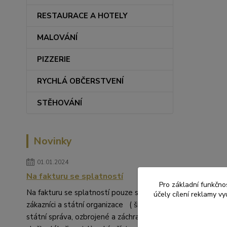
RESTAURACE A HOTELY
MALOVÁNÍ
PIZZERIE
RYCHLÁ OBČERSTVENÍ
STĚHOVÁNÍ
Novinky
01.01.2024
Na fakturu se splatností
Pro základní funkčnos
Na fakturu se splatností pouze stálí
účely cílení reklamy v
zákazníci a státní organizace ( školství,
státní správa, ozbrojené a záchranné