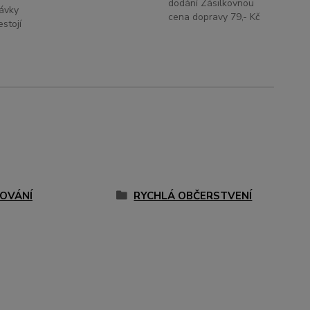
dodání Zásilkovnou
ávky
cena dopravy 79,- Kč
stojí
LOVÁNÍ
RYCHLÁ OBČERSTVENÍ