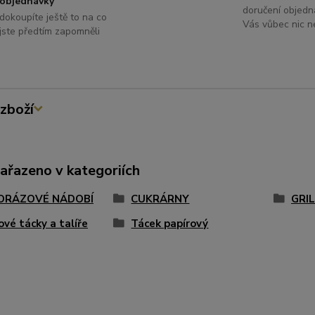
objednávky
doručení objedn
dokoupíte ještě to na co
Vás vůbec nic ne
jste předtím zapomněli
zboží
zařazeno v kategoriích
ORÁZOVÉ NÁDOBÍ
CUKRÁRNY
GRI
ové tácky a talíře
Tácek papírový