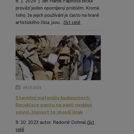
8. 1. 2024 | Jan Handl Papírová brčka
provází jeden opomíjený problém. Kromě
toho, že jejich používání je často na hraně
artistického čísla, jsou...
číst celé
09.10.2023
Stavební materiály budoucnosti.
Recyklace papíru na papír nedává
smysl. Honext to zkouší jinak
9. 10. 2023 autor: Radomír Dohnal
číst
celé