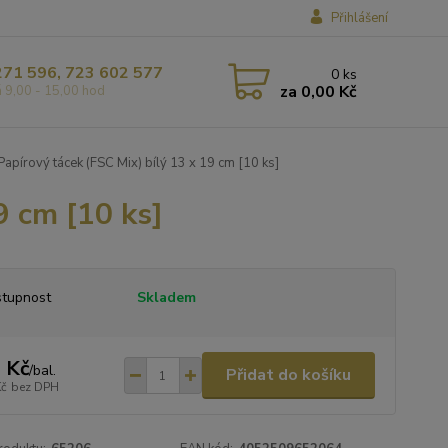
Přihlášení
271 596, 723 602 577
0
ks
za
0,00 Kč
á 9,00 - 15,00 hod
apírový tácek (FSC Mix) bílý 13 x 19 cm [10 ks]
9 cm [10 ks]
tupnost
Skladem
 Kč
/
bal.
Přidat do košíku
Kč
bez DPH