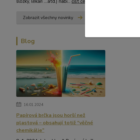
složky, lékaři ....atd.) nabí...
číst celé
Zobrazit všechny novinky
Blog
16.01.2024
Papírová brčka jsou horší než
plastová – obsahují totiž “věčné
chemikálie”