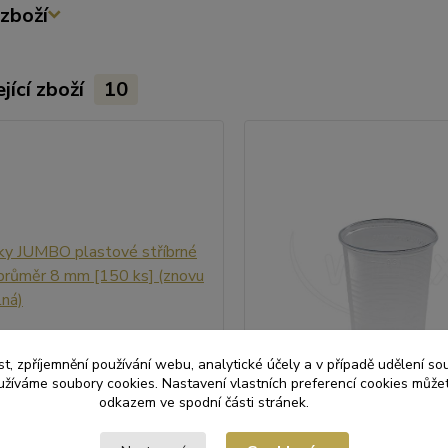
zboží
jící zboží
10
t, zpříjemnění používání webu, analytické účely a v případě udělení so
yužíváme soubory cookies. Nastavení vlastních preferencí cookies můžet
odkazem ve spodní části stránek.
JUMBO plastové stříbrné 25
Kelímek průhledný 0,3 l -PP