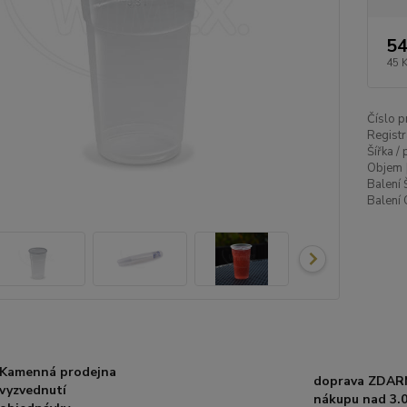
54
45 
Číslo p
Registr
Šířka /
Objem 
Balení 
Balení 
Kamenná prodejna
doprava ZDAR
vyzvednutí
nákupu nad 3.0