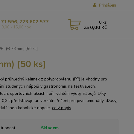
Přihlášení
271 596, 723 602 577
0
ks
za
0,00 Kč
á 9,00 - 15,00 hod
PP- (Ø 78 mm) [50 ks]
mm) [50 ks]
cký průhledný kelímek z polypropylenu (PP) je vhodný pro
ní studených nápojů v gastronomii, na festivalech,
ech, sportovních akcích i při rychlém výdeji nápojů. Díky
0,3 l představuje univerzální řešení pro pivo, limonády, džusy,
 další nealkoholické nápoje.
celý popis
tupnost
Skladem