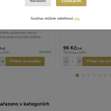
Souhlasím
Nastavení
měr 8 mm [150 ks] (znovu
mm) [100 ks]
lná)
Kelímek průhledný 0,3 l z PP K
bal. Paleta = 18 kart.
E (znovu použitelná) brčka
Souhlas můžete odmítnout
zde
.
 kombinací polypropylenu a
opolyesteru, který dává brčku
rdost a odolnost vůči
ckému poškození oproti
dním jednorázovým brčkům.
96 Kč
/
bal.
/
bal.
Skladem
z DPH
79 Kč
bez DPH
Přidat do košíku
Přidat do ko
zařazeno v kategoriích