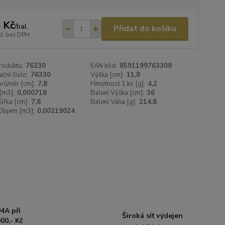
 Kč
/
bal.
Přidat do košíku
Kč
bez DPH
roduktu:
76330
EAN kód:
8591199763309
ační číslo:
76330
Výška [cm]:
11,8
 průměr [cm]:
7,8
Hmotnost 1 ks [g]:
4,2
[m3]:
0,000718
Balení Výška [cm]:
36
Šířka [cm]:
7,8
Balení Váha [g]:
214,8
Objem [m3]:
0,00219024
MA při
Široká síť výdejen
00,- Kč