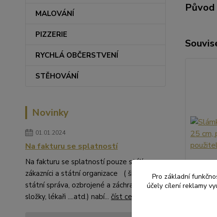
Původ 
MALOVÁNÍ
PIZZERIE
Souvise
RYCHLÁ OBČERSTVENÍ
STĚHOVÁNÍ
Novinky
01.01.2024
Na fakturu se splatností
Na fakturu se splatností pouze stálí
zákazníci a státní organizace ( školství,
Pro základní funkčnos
státní správa, ozbrojené a záchranné
účely cílení reklamy v
složky, lékaři ....atd.) nabí...
číst celé
Slámky 