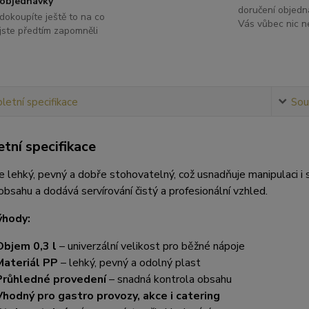
objednávky
doručení objedn
dokoupíte ještě to na co
Vás vůbec nic ne
jste předtím zapomněli
etní specifikace
Souv
tní specifikace
e lehký, pevný a dobře stohovatelný, což usnadňuje manipulaci 
obsahu a dodává servírování čistý a profesionální vzhled.
ýhody:
Objem 0,3 l
– univerzální velikost pro běžné nápoje
Materiál PP
– lehký, pevný a odolný plast
Průhledné provedení
– snadná kontrola obsahu
Vhodný pro gastro provozy, akce i catering