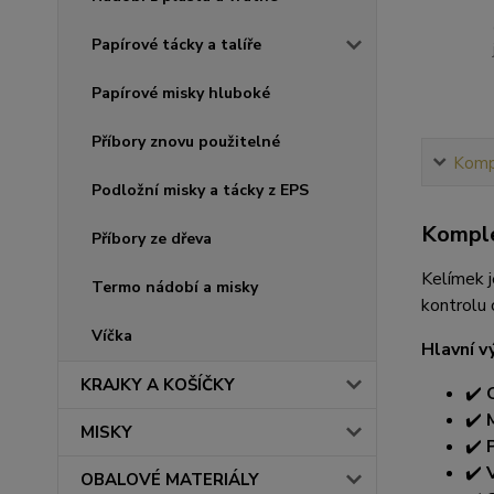
Papírové tácky a talíře
Papírové misky hluboké
Příbory znovu použitelné
Kompl
Podložní misky a tácky z EPS
Komple
Příbory ze dřeva
Kelímek j
Termo nádobí a misky
kontrolu 
Víčka
Hlavní v
KRAJKY A KOŠÍČKY
✔️
✔️
MISKY
✔️
✔️
OBALOVÉ MATERIÁLY