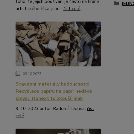
toho, že jejich používání je často na hraně
JEDN
artistického čísla, jsou...
číst celé
09.10.2023
Stavební materiály budoucnosti.
Recyklace papíru na papír nedává
smysl. Honext to zkouší jinak
9. 10. 2023 autor: Radomír Dohnal
číst
celé