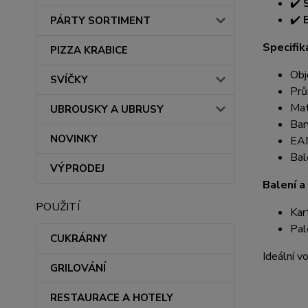
✔️
✔️
PÁRTY SORTIMENT
Specifik
PIZZA KRABICE
Obj
SVÍČKY
Prů
Mat
UBROUSKY A UBRUSY
Bar
NOVINKY
EA
Bal
VÝPRODEJ
Balení a 
POUŽITÍ
Kar
Pal
CUKRÁRNY
Ideální v
GRILOVÁNÍ
RESTAURACE A HOTELY