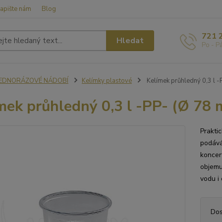
apište nám
Blog
721 
Hledat
Po - P
JEDNORÁZOVÉ NÁDOBÍ
Kelímky plastové
Kelímek průhledný 0,3 l -
mek průhledný 0,3 l -PP- (Ø 78 
Prakti
podává
koncert
objemu 
vodu i
Dos