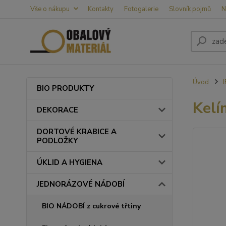
Vše o nákupu
Kontakty
Fotogalerie
Slovník pojmů
N
Úvod
BIO PRODUKTY
Kelí
DEKORACE
DORTOVÉ KRABICE A
PODLOŽKY
ÚKLID A HYGIENA
JEDNORÁZOVÉ NÁDOBÍ
BIO NÁDOBÍ z cukrové třtiny