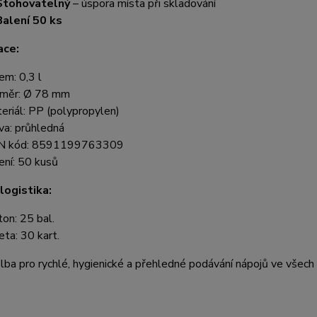
Stohovatelný
– úspora místa při skladování
Balení 50 ks
ace:
em: 0,3 l
měr: Ø 78 mm
eriál: PP (polypropylen)
va: průhledná
N kód: 8591199763309
ení: 50 kusů
logistika:
ton: 25 bal.
eta: 30 kart.
olba pro rychlé, hygienické a přehledné podávání nápojů ve všech 