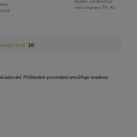
dodání Zásilkovnou
ávky
cena dopravy 79,- Kč
stojí
isející zboží
10
i skladování. Průhledné provedení umožňuje snadnou