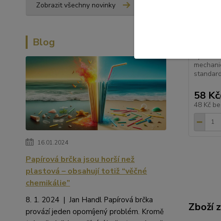
Zobrazit všechny novinky
cm, prů
použite
REUSABL
vyrobená
Blog
TRITAN C
vyšší tv
mechani
standar
58 Kč
48 Kč
be
16.01.2024
Papírová brčka jsou horší než
plastová – obsahují totiž “věčné
chemikálie”
8. 1. 2024 | Jan Handl Papírová brčka
Zboží 
provází jeden opomíjený problém. Kromě