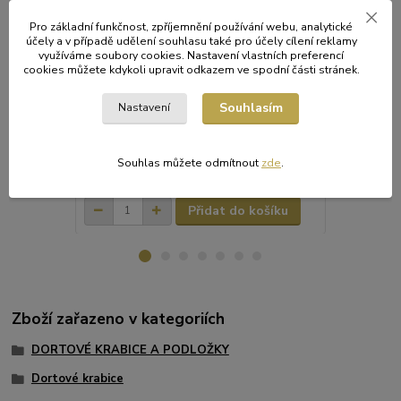
Pro základní funkčnost, zpříjemnění používání webu, analytické
účely a v případě udělení souhlasu také pro účely cílení reklamy
využíváme soubory cookies. Nastavení vlastních preferencí
cookies můžete kdykoli upravit odkazem ve spodní části stránek.
Dortová krabice 35x35x10,5 cm [3 ks]
Dortová krab
Krabice na zákusky a dorty s odklápěcím
Krabice na z
Souhlasím
víkem. Vyrobena z kvalitní bílo-šedé
víkem.
Nastavení
papírové hladké strojní lepenky. Dodáváme
v rozloženém stavu. Gramáž papíru:
450g/m2.
Souhlas můžete odmítnout
zde
.
108 Kč
38 Kč
/
bal.
/
bal.
Skladem
89 Kč
bez DPH
31 Kč
bez D
Přidat do košíku
Zboží zařazeno v kategoriích
DORTOVÉ KRABICE A PODLOŽKY
Dortové krabice