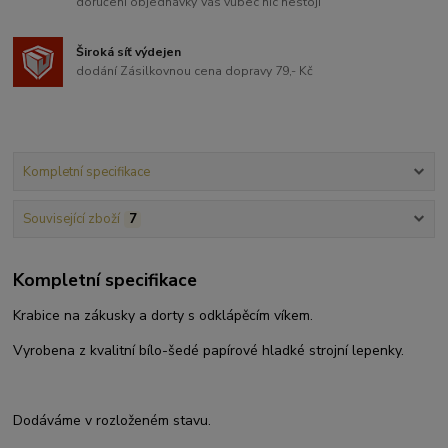
doručení objednávky Vás vůbec nic nestojí
Široká síť výdejen
dodání Zásilkovnou cena dopravy 79,- Kč
Kompletní specifikace
Související zboží
7
Kompletní specifikace
Krabice na zákusky a dorty s odklápěcím víkem.
Vyrobena z kvalitní bílo-šedé papírové hladké strojní lepenky.
Dodáváme v rozloženém stavu.