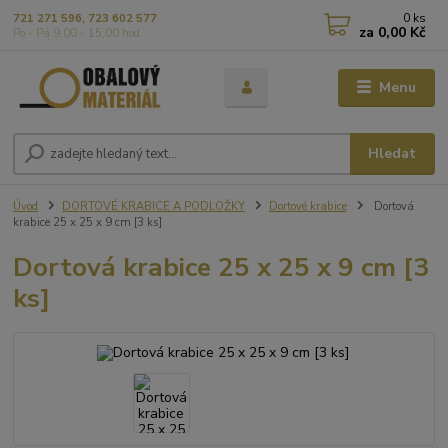
0
ks
721 271 596, 723 602 577
za
0,00 Kč
Po - Pá 9,00 - 15,00 hod
Menu
Hledat
Úvod
DORTOVÉ KRABICE A PODLOŽKY
Dortové krabice
Dortová
krabice 25 x 25 x 9 cm [3 ks]
Dortová krabice 25 x 25 x 9 cm [3
ks]