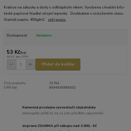
Krabice na zákusky a dorty s odklápěcím víkem. Vyrobena z kvalitní bílo-
šedé papírové hladké strojní lepenky. Dodáváme v rozloženém stavu.
Gramáž papíru: 450g/m2.
celý popis
Dostupnost
Skladem
53 Kč
/
bal.
44 Kč
bez DPH
Přidat do košíku
Číslo produktu:
71754
EAN kód:
8594030985632
Kamenná prodejna vyzvednutí objednávky
dokoupíte ještě to na co jste předtím zapomněli
doprava ZDARMA při nákupu nad 3.000,- Kč