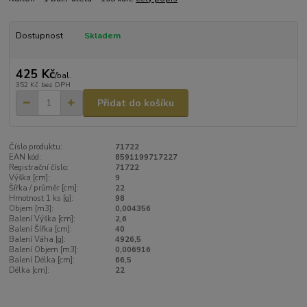
Dostupnost
Skladem
425 Kč
/
bal.
352 Kč
bez DPH
Přidat do košíku
Číslo produktu:
71722
EAN kód:
8591199717227
Registrační číslo:
71722
Výška [cm]:
9
Šířka / průměr [cm]:
22
Hmotnost 1 ks [g]:
98
Objem [m3]:
0,004356
Balení Výška [cm]:
2,6
Balení Šířka [cm]:
40
Balení Váha [g]:
4926,5
Balení Objem [m3]:
0,006916
Balení Délka [cm]:
66,5
Délka [cm]:
22