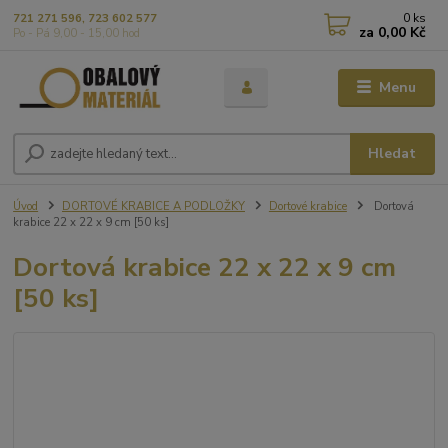
0
ks
721 271 596, 723 602 577
za
0,00 Kč
Po - Pá 9,00 - 15,00 hod
Menu
Hledat
Úvod
DORTOVÉ KRABICE A PODLOŽKY
Dortové krabice
Dortová
krabice 22 x 22 x 9 cm [50 ks]
Dortová krabice 22 x 22 x 9 cm
[50 ks]