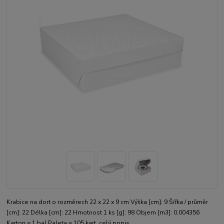
Krabice na dort o rozměrech 22 x 22 x 9 cm Výška [cm]: 9 Šířka / průměr
[cm]: 22 Délka [cm]: 22 Hmotnost 1 ks [g]: 98 Objem [m3]: 0,004356
Karton = 1 bal.Paleta = 105 kart.
celý popis