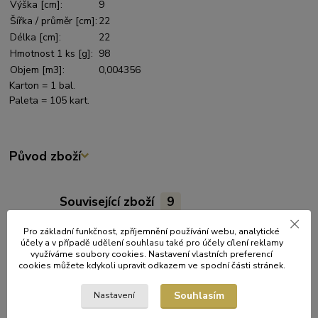
Výška [cm]:
9
Šířka / průměr [cm]:
22
Délka [cm]:
22
Hmotnost 1 ks [g]:
98
Objem [m3]:
0,004356
Karton = 1 bal.
Paleta = 105 kart.
Původ zboží
Související zboží
9
Pro základní funkčnost, zpříjemnění používání webu, analytické
účely a v případě udělení souhlasu také pro účely cílení reklamy
využíváme soubory cookies. Nastavení vlastních preferencí
cookies můžete kdykoli upravit odkazem ve spodní části stránek.
Souhlasím
Nastavení