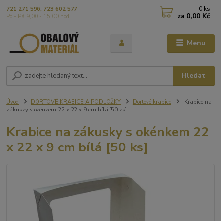
0
ks
721 271 596, 723 602 577
za
0,00 Kč
Po - Pá 9,00 - 15,00 hod
Menu
Hledat
Úvod
DORTOVÉ KRABICE A PODLOŽKY
Dortové krabice
Krabice na
zákusky s okénkem 22 x 22 x 9 cm bílá [50 ks]
Krabice na zákusky s okénkem 22
x 22 x 9 cm bílá [50 ks]