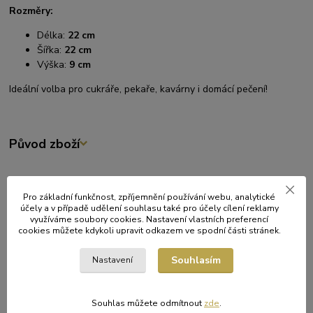
Rozměry:
Délka:
22 cm
Šířka:
22 cm
Výška:
9 cm
Ideální volba pro cukráře, pekaře, kavárny i domácí pečení!
Původ zboží
Související zboží
5
Pro základní funkčnost, zpříjemnění používání webu, analytické
účely a v případě udělení souhlasu také pro účely cílení reklamy
využíváme soubory cookies. Nastavení vlastních preferencí
cookies můžete kdykoli upravit odkazem ve spodní části stránek.
Souhlasím
Nastavení
Souhlas můžete odmítnout
zde
.