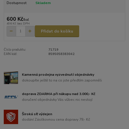
Dostupnost
Skladem
600 Kč
/
bal
496 Kč
bez DPH
Přidat do košíku
Číslo produktu:
71719
EAN kód:
8595058383042
Kamenná prodejna vyzvednutí objednávky
dokoupíte ještě to na co jste předtím zapomněli
doprava ZDARMA při nákupu nad 3.000,- Kč
doručení objednávky Vás vůbec nic nestojí
Široká síť výdejen
dodání Zásilkovnou cena dopravy 79,- Kč