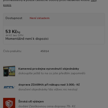
promastitelný a pouze částečně odolný proti nasáknutí vodou.
celý
popis
Dostupnost
Není skladem
53 Kč
/
kg
44 Kč
bez DPH
Momentálně není k dispozici
Číslo produktu:
45014
Kamenná prodejna vyzvednutí objednávky
dokoupíte ještě to na co jste předtím zapomněli
doprava ZDARMA při nákupu nad 3.000,- Kč
doručení objednávky Vás vůbec nic nestojí
Široká síť výdejen
dodání Zásilkovnou cena dopravy 79,- Kč