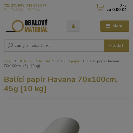
0
ks
721 271 596, 723 602 577
za
0,00 Kč
Po - Pá 9,00 - 15,00 hod
Menu
Hledat
Úvod
OBALOVÉ MATERIÁLY
Balící papír
Balící papír Havana
70x100cm, 45g [10 kg]
Balící papír Havana 70x100cm,
45g [10 kg]