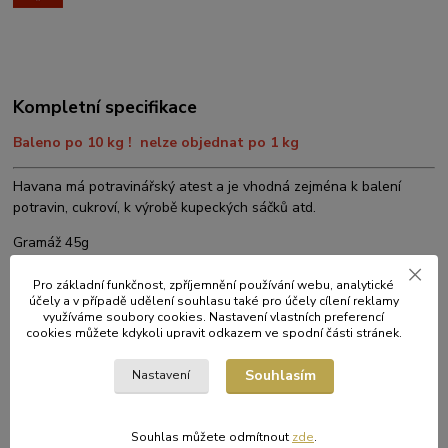
Kompletní specifikace
Baleno po 10 kg ! nelze objednat po 1 kg
Havana má potravinářský atest a je vhodná zejména k balení
potravin, cukroví, k výrobě kupeckých sáčků atd.
Gramáž 45g
Baleno po 10 kg
Pro základní funkčnost, zpříjemnění používání webu, analytické
účely a v případě udělení souhlasu také pro účely cílení reklamy
Uvedená cena je za 1 kg papíru
využíváme soubory cookies. Nastavení vlastních preferencí
cookies můžete kdykoli upravit odkazem ve spodní části stránek.
Souhlasím
Nastavení
Zboží zařazeno v kategoriích
OBALOVÉ MATERIÁLY
Souhlas můžete odmítnout
zde
.