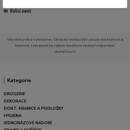
CUKRÁRNY
Balící papír
Všechna práva vyhrazena. Obrázky mohou být pouze ilustrativní a
barevné zobrazení na vašem monitoru nemusí odpovídat
skutečnosti.
Kategorie
DROGERIE
DEKORACE
DORT. KRABICE A PODLOŽKY
HYGIENA
JEDNORÁZOVÉ NÁDOBÍ