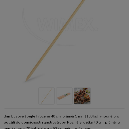
Bambusové špejle hrocené 40 cm, průměr 5 mm [100 ks] vhodné pro
použití do domácnosti i gastrovýroby. Rozměry: délka 40 cm, průměr 5
mm. karton = 20 bal. paleta = 60 kartonů
celý popis