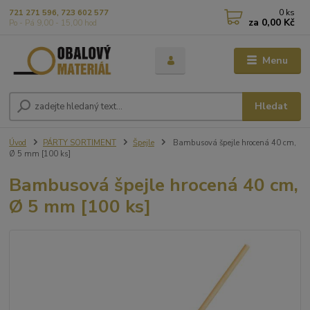
0
ks
721 271 596, 723 602 577
za
0,00 Kč
Po - Pá 9,00 - 15,00 hod
Menu
Hledat
Úvod
PÁRTY SORTIMENT
Špejle
Bambusová špejle hrocená 40 cm,
Ø 5 mm [100 ks]
Bambusová špejle hrocená 40 cm,
Ø 5 mm [100 ks]