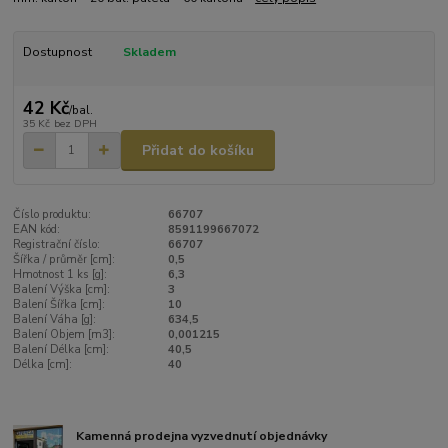
Dostupnost
Skladem
42 Kč
/
bal.
35 Kč
bez DPH
Přidat do košíku
Číslo produktu:
66707
EAN kód:
8591199667072
Registrační číslo:
66707
Šířka / průměr [cm]:
0,5
Hmotnost 1 ks [g]:
6,3
Balení Výška [cm]:
3
Balení Šířka [cm]:
10
Balení Váha [g]:
634,5
Balení Objem [m3]:
0,001215
Balení Délka [cm]:
40,5
Délka [cm]:
40
Kamenná prodejna vyzvednutí objednávky