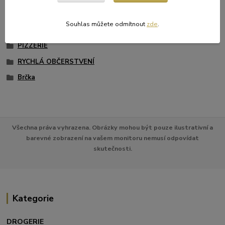
PÁRTY SORTIMENT
Souhlas můžete odmítnout
zde
.
CUKRÁRNY
PIZZERIE
RYCHLÁ OBČERSTVENÍ
Brčka
Všechna práva vyhrazena. Obrázky mohou být pouze ilustrativní a
barevné zobrazení na vašem monitoru nemusí odpovídat
skutečnosti.
Kategorie
DROGERIE