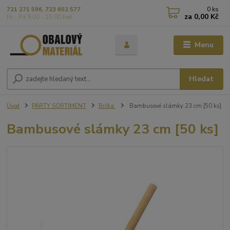
0
ks
721 271 596, 723 602 577
za
0,00 Kč
Po - Pá 9,00 - 15,00 hod
Menu
Hledat
Úvod
PÁRTY SORTIMENT
Brčka
Bambusové slámky 23 cm [50 ks]
Bambusové slámky 23 cm [50 ks]