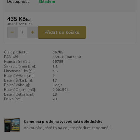
Dostupnost
Skladem
435 Kč
/
bal.
360 Kč
bez DPH
Přidat do košíku
Číslo produktu:
66785
EAN kód:
8591199667850
Registrační číslo:
66785
Šířka / průměr [cm]:
1,1
Hmotnost 1 ks [g]:
6,5
Balení Výška [cm]:
4
Balení Šířka [cm]:
17
Balení Váha [g]:
327,7
Balení Objem [m3]:
0,001564
Balení Délka [cm]:
23
Délka [cm]:
23
Kamenná prodejna vyzvednutí objednávky
dokoupíte ještě to na co jste předtím zapomněli