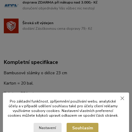
doprava ZDARMA při nákupu nad 3.000,- Kč
doručení objednávky Vás vůbec nic nestojí
Široká síť výdejen
dodání Zásilkovnou cena dopravy 79,- Kč
Kompletní specifikace
Bambusové slámky o délce 23 cm
Karton = 20 bal.
Paleta = 30 kart.
Pro základní funkčnost, zpříjemnění používání webu, analytické
účely a v případě udělení souhlasu také pro účely cílení reklamy
využíváme soubory cookies. Nastavení vlastních preferencí
Původ zboží
cookies můžete kdykoli upravit odkazem ve spodní části stránek.
Souhlasím
Nastavení
Zboží zařazeno v kategoriích