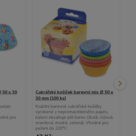
 50 x 30
Cukrářský košíček barevný mix Ø 50 x
Cu
30 mm [100 ks]
mm
eselým
Kvalitní barevné cukrářské košíčky
Kva
vyrobené z nepromastitelného papíru,
pot
odné pro
balení obsahuje pět barev (žlutá, růžová,
nep
oranžová, modrá, zelená). Vhodné pro
peč
pečení do 220°C.