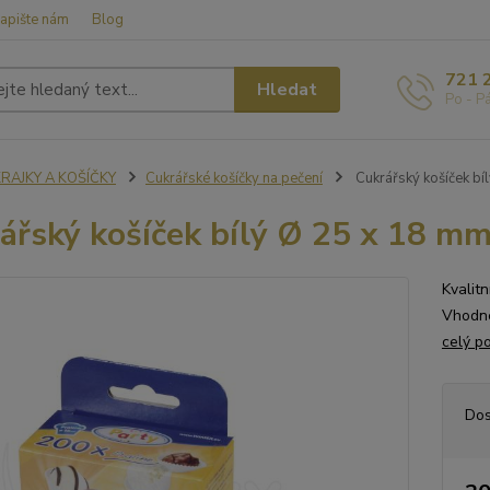
apište nám
Blog
721 
Hledat
Po - P
KRAJKY A KOŠÍČKY
Cukrářské košíčky na pečení
Cukrářský košíček bí
ářský košíček bílý Ø 25 x 18 mm
Kvalit
Vhodné
celý p
Dos