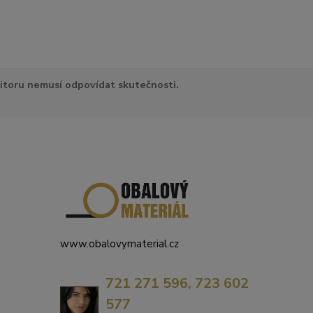
itoru nemusí odpovídat skutečnosti.
www.obalovymaterial.cz
721 271 596, 723 602
577