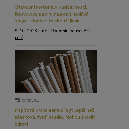
Stavební materiály budoucnosti.
Recyklace papíru na papír nedává
smysl. Honext to zkouší jinak
9. 10. 2023 autor: Radomír Dohnal
číst
celé
07.09.2023
Papírová brčka nemusí být lepší než
plastová, tvrdí studie. Mohou škodit
zdraví