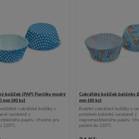
ký košíček (PAP) Puntíky modrý
Cukrářský košíček balónky Ø
0 mm [40 ks]
mm [40 ks]
 potištěné cukrářské košíčky v
Kvalitní cukrářské košíčky s v
arvě vyrobené z
potiskem balónků vyrobené z
titelného papíru. Vhodné pro
nepromastitelného papíru. Vh
o 220°C.
pečení do 220°C.