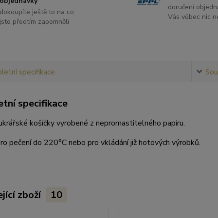
objednávky
doručení objedn
dokoupíte ještě to na co
Vás vůbec nic ne
jste předtím zapomněli
etní specifikace
Souv
tní specifikace
cukrářské košíčky vyrobené z nepromastitelného papíru.
o pečení do 220°C nebo pro vkládání již hotových výrobků.
jící zboží
10