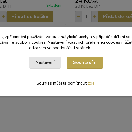
24 Kč
/
bal.
/
bal.
Skladem
z DPH
20 Kč
bez DPH
Přidat do košíku
Přidat do ko
t, zpříjemnění používání webu, analytické účely a v případě udělení so
yužíváme soubory cookies. Nastavení vlastních preferencí cookies můžet
odkazem ve spodní části stránek.
Souhlasím
Nastavení
zařazeno v kategoriích
KY A KOŠÍČKY
Cukrářské košíčky na
Souhlas můžete odmítnout
zde
.
pečení