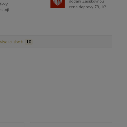
dodání Zásilkovnou
ávky
cena dopravy 79,- Kč
stojí
isející zboží
10