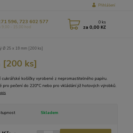
Přihlášení
271 596, 723 602 577
0
ks
za
0,00 Kč
á 9,00 - 15,00 hod
lý Ø 25 x 18 mm [200 ks]
 [200 ks]
ní cukrářské košíčky vyrobené z nepromastitelného papíru.
 pro pečení do 220°C nebo pro vkládání již hotových výrobků.
opis
tupnost
Skladem