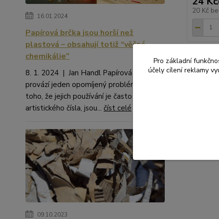
24 Kč
20 Kč
be
16.01.2024
Papírová brčka jsou horší než
plastová – obsahují totiž “věčné
chemikálie”
Pro základní funkčnos
účely cílení reklamy v
8. 1. 2024 | Jan Handl Papírová brčka
provází jeden opomíjený problém. Kromě
toho, že jejich používání je často na hraně
artistického čísla, jsou...
číst celé
Zboží 
KRAJ
09.10.2023