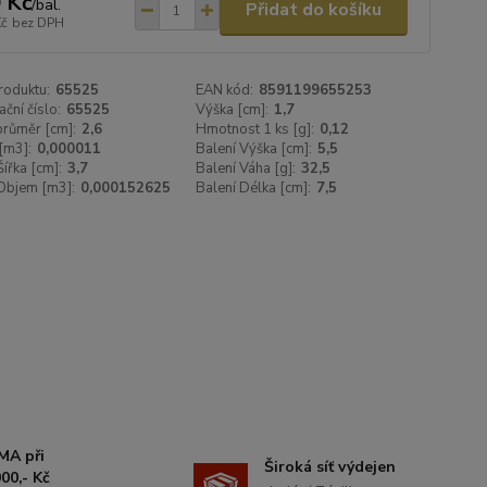
 Kč
/
bal.
Přidat do košíku
Kč
bez DPH
roduktu:
65525
EAN kód:
8591199655253
ační číslo:
65525
Výška [cm]:
1,7
 průměr [cm]:
2,6
Hmotnost 1 ks [g]:
0,12
[m3]:
0,000011
Balení Výška [cm]:
5,5
Šířka [cm]:
3,7
Balení Váha [g]:
32,5
Objem [m3]:
0,000152625
Balení Délka [cm]:
7,5
MA při
Široká síť výdejen
00,- Kč