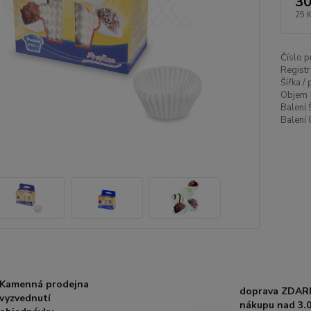
30
25 
Číslo p
Registr
Šířka /
Objem 
Balení 
Balení 
Kamenná prodejna
doprava ZDAR
vyzvednutí
nákupu nad 3.0