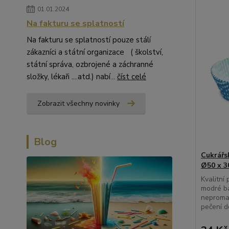
01.01.2024
Na fakturu se splatností
Na fakturu se splatností pouze stálí
zákazníci a státní organizace ( školství,
státní správa, ozbrojené a záchranné
složky, lékaři ....atd.) nabí...
číst celé
Zobrazit všechny novinky
Blog
Cukrářs
Ø50 x 3
Kvalitní
modré b
nepromas
pečení d