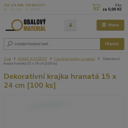
0
ks
721 271 596, 723 602 577
za
0,00 Kč
Po - Pá 9,00 - 15,00 hod
Menu
Hledat
Úvod
KRAJKY A KOŠÍČKY
Cukrářské košíčky na pečení
Dekorativní
krajka hranatá 15 x 24 cm [100 ks]
Dekorativní krajka hranatá 15 x
24 cm [100 ks]