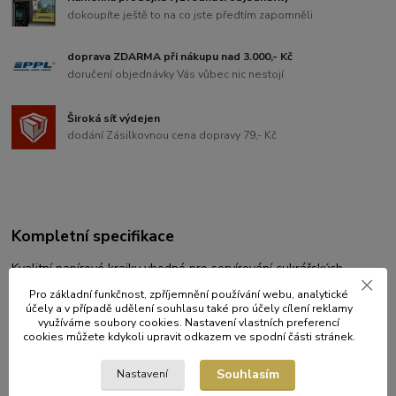
dokoupíte ještě to na co jste předtím zapomněli
doprava ZDARMA při nákupu nad 3.000,- Kč
doručení objednávky Vás vůbec nic nestojí
Široká síť výdejen
dodání Zásilkovnou cena dopravy 79,- Kč
Kompletní specifikace
Kvalitní papírové krajky vhodné pro servírování cukrářských
výrobků a jiných specialit.
Pro základní funkčnost, zpříjemnění používání webu, analytické
účely a v případě udělení souhlasu také pro účely cílení reklamy
balení: 100 ks
využíváme soubory cookies. Nastavení vlastních preferencí
cookies můžete kdykoli upravit odkazem ve spodní části stránek.
Souhlasím
Nastavení
Původ zboží