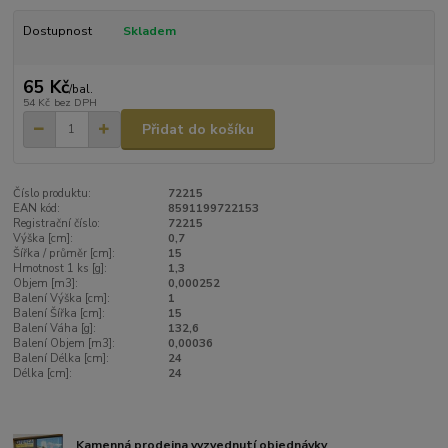
Dostupnost
Skladem
65 Kč
/
bal.
54 Kč
bez DPH
Přidat do košíku
Číslo produktu:
72215
EAN kód:
8591199722153
Registrační číslo:
72215
Výška [cm]:
0,7
Šířka / průměr [cm]:
15
Hmotnost 1 ks [g]:
1,3
Objem [m3]:
0,000252
Balení Výška [cm]:
1
Balení Šířka [cm]:
15
Balení Váha [g]:
132,6
Balení Objem [m3]:
0,00036
Balení Délka [cm]:
24
Délka [cm]:
24
Kamenná prodejna vyzvednutí objednávky