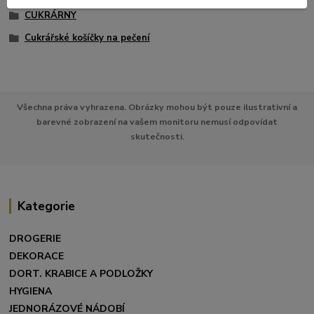
CUKRÁRNY
Cukrářské košíčky na pečení
Všechna práva vyhrazena. Obrázky mohou být pouze ilustrativní a
barevné zobrazení na vašem monitoru nemusí odpovídat
skutečnosti.
Kategorie
DROGERIE
DEKORACE
DORT. KRABICE A PODLOŽKY
HYGIENA
JEDNORÁZOVÉ NÁDOBÍ