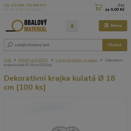
0
ks
721 271 596, 723 602 577
za
0,00 Kč
Po - Pá 9,00 - 15,00 hod
Menu
Hledat
Úvod
KRAJKY A KOŠÍČKY
Cukrářské košíčky na pečení
Dekorativní
krajka kulatá Ø 18 cm [100 ks]
Dekorativní krajka kulatá Ø 18
cm [100 ks]