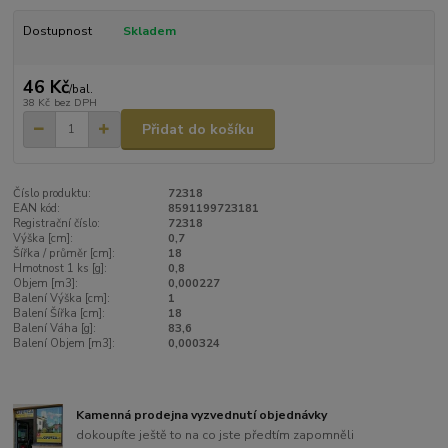
Dostupnost
Skladem
46 Kč
/
bal.
38 Kč
bez DPH
Přidat do košíku
Číslo produktu:
72318
EAN kód:
8591199723181
Registrační číslo:
72318
Výška [cm]:
0,7
Šířka / průměr [cm]:
18
Hmotnost 1 ks [g]:
0,8
Objem [m3]:
0,000227
Balení Výška [cm]:
1
Balení Šířka [cm]:
18
Balení Váha [g]:
83,6
Balení Objem [m3]:
0,000324
Kamenná prodejna vyzvednutí objednávky
dokoupíte ještě to na co jste předtím zapomněli