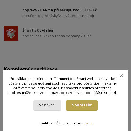
doprava ZDARMA při nákupu nad 3.000,- Kč
doručení objednávky Vás vůbec nic nestojí
Široká síť výdejen
dodání Zásilkovnou cena dopravy 79,- Kč
Kompletní specifikace
Pro základní funkčnost, zpříjemnění používání webu, analytické
Kvalitní papírové krajky vhodné pro servírování cukrářských
účely a v případě udělení souhlasu také pro účely cílení reklamy
výrobků a jiných specialit.
využíváme soubory cookies. Nastavení vlastních preferencí
cookies můžete kdykoli upravit odkazem ve spodní části stránek.
balení: 100 ks
Souhlasím
Nastavení
Zboží zařazeno v kategoriích
Souhlas můžete odmítnout
zde
.
KRAJKY A KOŠÍČKY