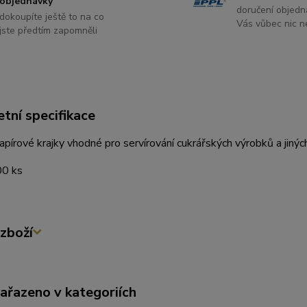
objednávky
doručení objedn
dokoupíte ještě to na co
Vás vůbec nic ne
jste předtím zapomněli
tní specifikace
papírové krajky vhodné pro servírování cukrářských výrobků a jiných
00 ks
zboží
zařazeno v kategoriích