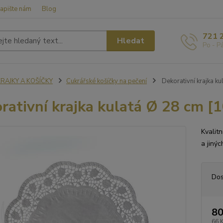
apište nám
Blog
721 
Hledat
Po - P
KRAJKY A KOŠÍČKY
Cukrářské košíčky na pečení
Dekorativní krajka ku
rativní krajka kulatá Ø 28 cm [1
Kvalit
a jinýc
Dos
80
66 