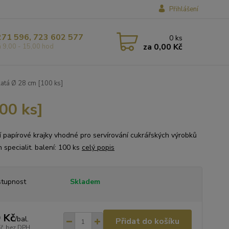
Přihlášení
271 596, 723 602 577
0
ks
za
0,00 Kč
á 9,00 - 15,00 hod
latá Ø 28 cm [100 ks]
00 ks]
ní papírové krajky vhodné pro servírování cukrářských výrobků
h specialit. balení: 100 ks
celý popis
tupnost
Skladem
 Kč
/
bal.
Přidat do košíku
Kč
bez DPH