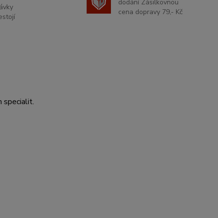
dodání Zásilkovnou
ávky
cena dopravy 79,- Kč
stojí
 specialit.