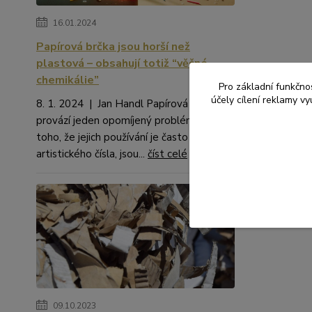
16.01.2024
Papírová brčka jsou horší než
plastová – obsahují totiž “věčné
chemikálie”
Pro základní funkčnos
účely cílení reklamy v
8. 1. 2024 | Jan Handl Papírová brčka
provází jeden opomíjený problém. Kromě
toho, že jejich používání je často na hraně
artistického čísla, jsou...
číst celé
09.10.2023