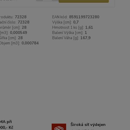
roduktu:
72328
EAN kód:
8591199723280
ační číslo:
72328
Výška [cm]:
0,7
 průměr [cm]:
28
Hmotnost 1 ks [g]:
1,61
[m3]:
0,000549
Balení Výška [cm]:
1
Šířka [cm]:
28
Balení Váha [g]:
167,9
Objem [m3]:
0,000784
MA při
Široká síť výdejen
00,- Kč