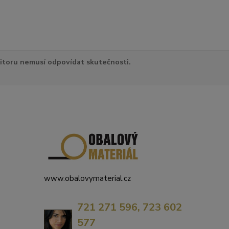
itoru nemusí odpovídat skutečnosti.
www.obalovymaterial.cz
721 271 596, 723 602
577