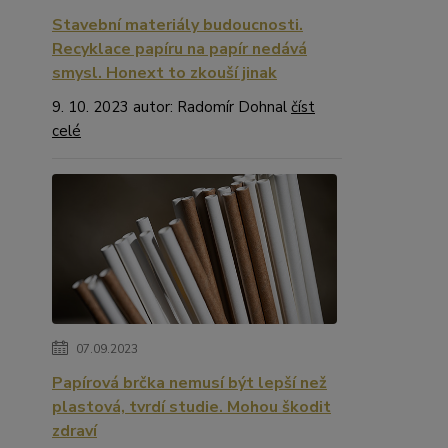
Stavební materiály budoucnosti.
Recyklace papíru na papír nedává
smysl. Honext to zkouší jinak
9. 10. 2023 autor: Radomír Dohnal
číst
celé
07.09.2023
Papírová brčka nemusí být lepší než
plastová, tvrdí studie. Mohou škodit
zdraví