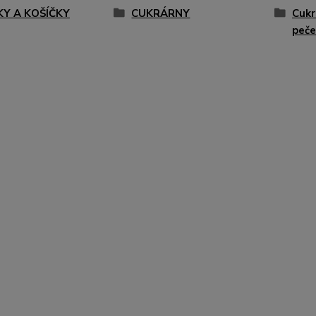
KY A KOŠÍČKY
CUKRÁRNY
Cukr
peče