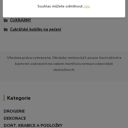
Zboží zařazeno v kategoriích
Souhlas můžete odmítnout
zde
.
KRAJKY A KOŠÍČKY
CUKRÁRNY
Cukrářské košíčky na pečení
Všechna práva vyhrazena. Obrázky mohou být pouze ilustrativní a
barevné zobrazení na vašem monitoru nemusí odpovídat
skutečnosti.
Kategorie
DROGERIE
DEKORACE
DORT. KRABICE A PODLOŽKY