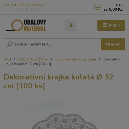
0
ks
721 271 596, 723 602 577
za
0,00 Kč
Po - Pá 9,00 - 15,00 hod
Menu
Hledat
Úvod
KRAJKY A KOŠÍČKY
Cukrářské košíčky na pečení
Dekorativní
krajka kulatá Ø 32 cm [100 ks]
Dekorativní krajka kulatá Ø 32
cm [100 ks]