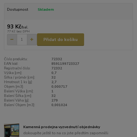
Dostupnost
Skladem
93 Kč
/
bal.
77 Kč
bez DPH
Přidat do košíku
Číslo produktu:
72332
EAN kód:
8591199723327
Registrační číslo:
72332
Výška [cm]:
0,7
Šířka / průměr [cm]:
32
Hmotnost 1 ks [g]:
2,7
Objem [m3]:
0,000717
Balení Výška [cm]:
1
Balení Šířka [cm]:
32
Balení Váha [g]:
279
Balení Objem [m3]:
0,001024
Kamenná prodejna vyzvednutí objednávky
dokoupíte ještě to na co jste předtím zapomněli