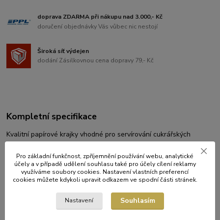
doprava ZDARMA při nákupu nad 3.000,- Kč
doručení objednávky Vás vůbec nic nestojí
Široká síť výdejen
dodání Zásilkovnou cena dopravy 79,- Kč
Kompletní specifikace
Kvalitní papírové krajky vhodné pro servírování cukrářských
výrobků a jiných specialit.
Pro základní funkčnost, zpříjemnění používání webu, analytické
balení: 100 ks
účely a v případě udělení souhlasu také pro účely cílení reklamy
využíváme soubory cookies. Nastavení vlastních preferencí
cookies můžete kdykoli upravit odkazem ve spodní části stránek.
Původ zboží
Souhlasím
Nastavení