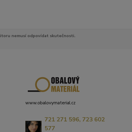
itoru nemusí odpovídat skutečnosti.
www.obalovymaterial.cz
721 271 596, 723 602
577