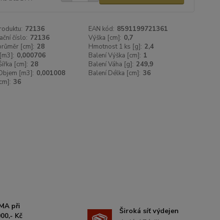
roduktu:
72136
EAN kód:
8591199721361
ační číslo:
72136
Výška [cm]:
0,7
 průměr [cm]:
28
Hmotnost 1 ks [g]:
2,4
[m3]:
0,000706
Balení Výška [cm]:
1
Šířka [cm]:
28
Balení Váha [g]:
249,9
Objem [m3]:
0,001008
Balení Délka [cm]:
36
cm]:
36
MA při
Široká síť výdejen
00,- Kč