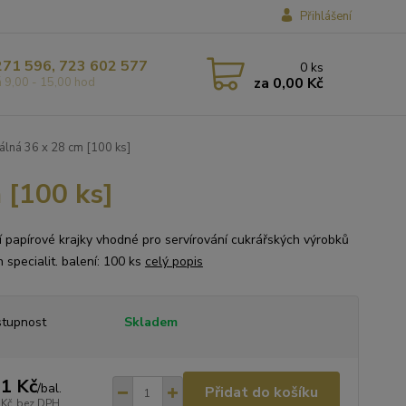
Přihlášení
271 596, 723 602 577
0
ks
za
0,00 Kč
á 9,00 - 15,00 hod
álná 36 x 28 cm [100 ks]
 [100 ks]
ní papírové krajky vhodné pro servírování cukrářských výrobků
h specialit. balení: 100 ks
celý popis
tupnost
Skladem
1 Kč
/
bal.
Přidat do košíku
 Kč
bez DPH