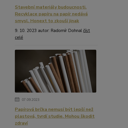
Stavební materiály budoucnosti.
Recyklace papíru na papír nedává
smysl. Honext to zkouší jinak
9. 10. 2023 autor: Radomír Dohnal
číst
celé
07.09.2023
Papírová brčka nemusí být lepší než
plastová, tvrdí studie. Mohou škodit
zdraví