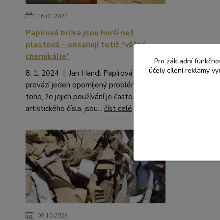
16.01.2024
Papírová brčka jsou horší než
plastová – obsahují totiž “věčné
chemikálie”
Pro základní funkčnos
účely cílení reklamy v
8. 1. 2024 | Jan Handl Papírová brčka
provází jeden opomíjený problém. Kromě
toho, že jejich používání je často na hraně
artistického čísla, jsou...
číst celé
09.10.2023