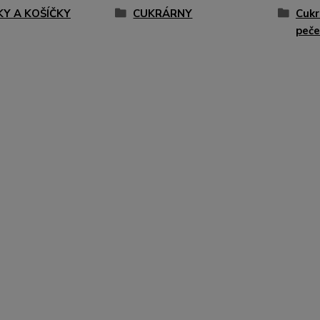
KY A KOŠÍČKY
CUKRÁRNY
Cukr
peče