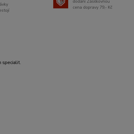
dodání Zásilkovnou
ávky
cena dopravy 79,- Kč
stojí
 specialit.