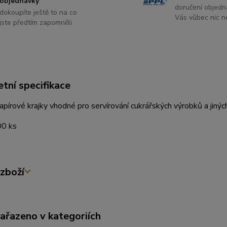
objednávky
doručení objedn
dokoupíte ještě to na co
Vás vůbec nic ne
jste předtím zapomněli
tní specifikace
papírové krajky vhodné pro servírování cukrářských výrobků a jiných
00 ks
zboží
zařazeno v kategoriích