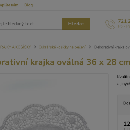
apište nám
Blog
721 
Hledat
Po - P
KRAJKY A KOŠÍČKY
Cukrářské košíčky na pečení
Dekorativní krajka ov
rativní krajka oválná 36 x 28 cm
Kvalit
a jinýc
Dos
12
100