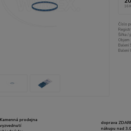
20
16 
Číslo p
Registr
Šířka /
Objem 
Balení 
Balení 
Kamenná prodejna
doprava ZDAR
vyzvednutí
nákupu nad 3.0