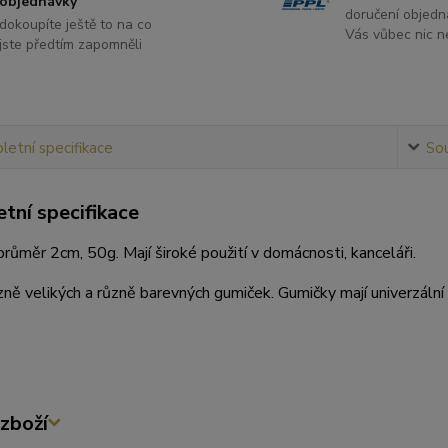
objednávky
doručení objedn
dokoupíte ještě to na co
Vás vůbec nic ne
jste předtím zapomněli
etní specifikace
Sou
tní specifikace
růměr 2cm, 50g. Mají široké použití v domácnosti, kanceláři.
zně velikých a různě barevných gumiček. Gumičky mají univerzální 
zboží