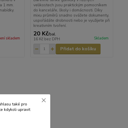
a 1 mm.
velikostech jsou praktickým pomocníkem
nabídky.
do kanceláře, školy i domácnosti. Díky
mixu průměrů snadno svážete dokumenty,
uspořádáte drobnosti nebo je využijete při
kreativním tvoření.
20 Kč
/
bal.
ení skladem
Skladem
16 Kč
bez DPH
Přidat do košíku
uhlasu také pro
e kdykoli upravit