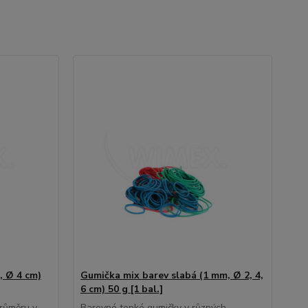
, Ø 4 cm)
Gumička mix barev slabá (1 mm, Ø 2, 4,
6 cm) 50 g [1 bal.]
průměru v
Barevné tenké gumičky v různých