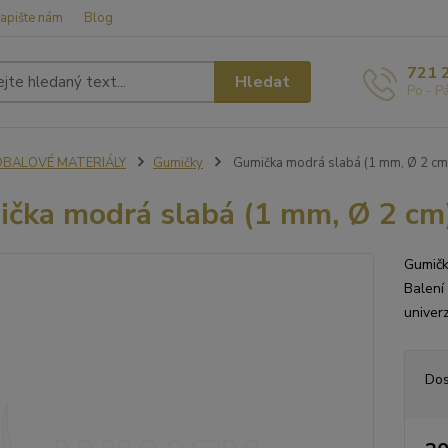
apište nám
Blog
721 
Hledat
Po - P
OBALOVÉ MATERIÁLY
Gumičky
Gumička modrá slabá (1 mm, Ø 2 cm) 
čka modrá slabá (1 mm, Ø 2 cm) 
Gumičk
Balení
univer
Dos