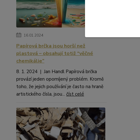
16.01.2024
Papírová brčka jsou horší než
plastová – obsahují totiž “věčné
chemikálie”
8. 1. 2024 | Jan Handl Papírová brčka
provází jeden opomíjený problém. Kromě
toho, že jejich používání je často na hraně
artistického čísla, jsou...
číst celé