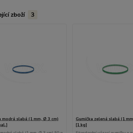
jící zboží
3
 modrá slabá (1 mm, Ø 3 cm)
Gumička zelená slabá (1 mm
bal.]
[1 kg]
modré slabé (1 mm, Ø 3 cm) 50 g
Standardní vázací gumičky o 