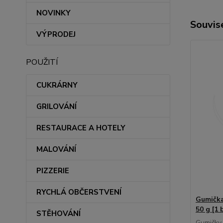
NOVINKY
Souvise
VÝPRODEJ
POUŽITÍ
CUKRÁRNY
GRILOVÁNÍ
RESTAURACE A HOTELY
MALOVÁNÍ
PIZZERIE
RYCHLÁ OBČERSTVENÍ
Gumička
50 g [1 
STĚHOVÁNÍ
Gumičky 