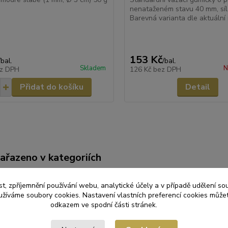
nenataženém stavu 40 mm, síl
Barevná varianta dle aktuální 
153 Kč
/
bal.
/
bal.
Skladem
N
z DPH
126 Kč
bez DPH
Přidat do košíku
Detail
zařazeno v kategoriích
OVÉ MATERIÁLY
Gumičky
t, zpříjemnění používání webu, analytické účely a v případě udělení so
yužíváme soubory cookies. Nastavení vlastních preferencí cookies můžet
odkazem ve spodní části stránek.