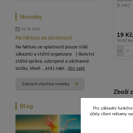
[1 bal.]
Novinky
01.01.2024
19 Kč
Na fakturu se splatností
16 Kč
be
Na fakturu se splatností pouze stálí
zákazníci a státní organizace ( školství,
státní správa, ozbrojené a záchranné
složky, lékaři ....atd.) nabí...
číst celé
Zobrazit všechny novinky
Zboží 
OBAL
Blog
Pro základní funkčnos
účely cílení reklamy v