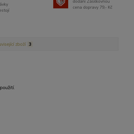
dodání Zásilkovnou
ávky
cena dopravy 79,- Kč
stojí
visející zboží
3
použití.