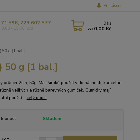
Přihlášení
271 596, 723 602 577
0
ks
za
0,00 Kč
á 9,00 - 15,00 hod
50 g [1 bal.]
50 g [1 bal.]
y průměr 2cm, 50g. Mají široké použití v domácnosti, kanceláři.
 různě velikých a různě barevných gumiček. Gumičky mají
zální použití.
celý popis
tupnost
Skladem