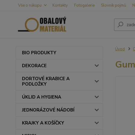
Vše o nákupu
Kontakty
Fotogalerie
Slovník pojmů
N
Úvod
BIO PRODUKTY
Gumi
DEKORACE
DORTOVÉ KRABICE A
PODLOŽKY
ÚKLID A HYGIENA
JEDNORÁZOVÉ NÁDOBÍ
KRAJKY A KOŠÍČKY