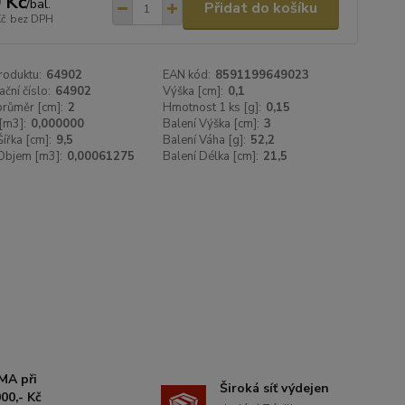
 Kč
/
bal.
Přidat do košíku
Kč
bez DPH
roduktu:
64902
EAN kód:
8591199649023
ační číslo:
64902
Výška [cm]:
0,1
 průměr [cm]:
2
Hmotnost 1 ks [g]:
0,15
[m3]:
0,000000
Balení Výška [cm]:
3
Šířka [cm]:
9,5
Balení Váha [g]:
52,2
Objem [m3]:
0,00061275
Balení Délka [cm]:
21,5
MA při
Široká síť výdejen
00,- Kč