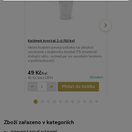
Kelímek krystal 2 cl [50 ks]
Kelímek kryst
Velmi kvalitní pevná odlivka na alkohol
Velmi kvalit
vyrobená z materiálu krystal PS (materiál
na alkohol v
imitující sklo, vyznačuje se vysokým leskem
(materiál imi
a průhledností).
leskem a prů
49 Kč
20 Kč
/
bal.
/
bal.
Skladem
41 Kč
bez DPH
16 Kč
bez D
Přidat do košíku
Zboží zařazeno v kategoriích