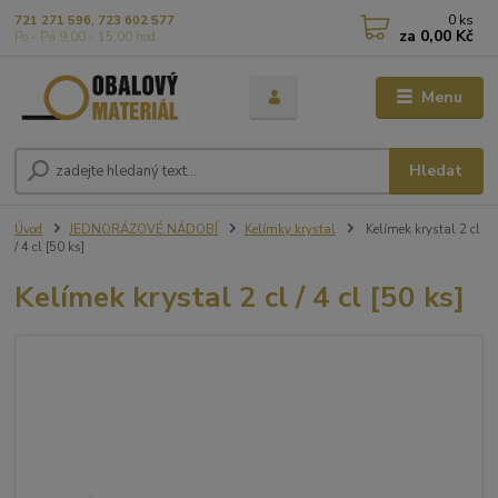
0
ks
721 271 596, 723 602 577
za
0,00 Kč
Po - Pá 9,00 - 15,00 hod
Menu
Hledat
Úvod
JEDNORÁZOVÉ NÁDOBÍ
Kelímky krystal
Kelímek krystal 2 cl
/ 4 cl [50 ks]
Kelímek krystal 2 cl / 4 cl [50 ks]