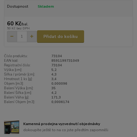
Dostupnost
Skladem
60 Kč
/
bal.
50 Kč
bez DPH
Přidat do košíku
Číslo produktu:
73104
EAN kód:
8591199731049
Registrační číslo:
73104
Výška [cm]:
5,2
Šířka / průměr [cm]:
4,3
Hmotnost 1 ks [g]:
3,4
Objem [m3]:
0,000096
Balení Výška [cm]:
35
Balení Šířka [cm]:
4,2
Balení Váha [g]:
171,3
Balení Objem [m3]:
0,0006174
Kamenná prodejna vyzvednutí objednávky
dokoupíte ještě to na co jste předtím zapomněli