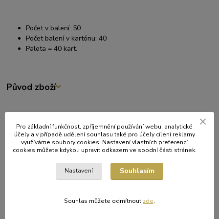
Počet v balení: 50
Počet balení v kartónu: 40
Paleta = 40 kart.
Původ zboží
Související zboží
11
Pro základní funkčnost, zpříjemnění používání webu, analytické
účely a v případě udělení souhlasu také pro účely cílení reklamy
využíváme soubory cookies. Nastavení vlastních preferencí
cookies můžete kdykoli upravit odkazem ve spodní části stránek.
Souhlasím
Nastavení
Souhlas můžete odmítnout
zde
.