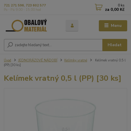
0
ks
721 271 596, 723 602 577
za
0,00 Kč
Po - Pá 9,00 - 15,00 hod
Menu
Hledat
Úvod
JEDNORÁZOVÉ NÁDOBÍ
Kelímky vratné
Kelímek vratný 0,5 l
(PP) [30 ks]
Kelímek vratný 0,5 l (PP) [30 ks]