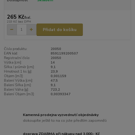
Dostupnost
Skladem
265 Kč
/
bal.
219 Kč
bez DPH
Přidat do košíku
Číslo produktu:
20050
EAN kód:
8591199200507
Registrační číslo:
20050
Výška [cm]:
14
Šířka / průměr [cm]:
9,1
Hmotnost 1 ks [g]:
23,9
Objem [m3]:
0,001159
Balení Výška [cm]:
47,5
Balení Šířka [cm]:
9,1
Balení Váha [g]:
723,2
Balení Objem [m3]:
0,00393347
Kamenná prodejna vyzvednutí objednávky
dokoupíte ještě to na co jste předtím zapomněli
doprava ZDARMA při nákupu nad 3.000,- Kč