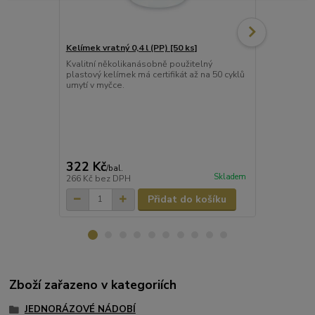
Kelímek vratný 0,4 l (PP) [50 ks]
Kelímek vratn
Kvalitní několikanásobně použitelný
Kvalitní plas
plastový kelímek má certifikát až na 50 cyklů
omyvatelné k
umytí v myčce.
polypropyle
322 Kč
145 Kč
/
bal.
/
ba
Skladem
266 Kč
bez DPH
120 Kč
bez 
Přidat do košíku
Zboží zařazeno v kategoriích
JEDNORÁZOVÉ NÁDOBÍ