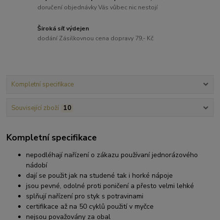
doručení objednávky Vás vůbec nic nestojí
Široká síť výdejen
dodání Zásilkovnou cena dopravy 79,- Kč
Kompletní specifikace
Související zboží
10
Kompletní specifikace
nepodléhají nařízení o zákazu používaní jednorázového
nádobí
dají se použit jak na studené tak i horké nápoje
jsou pevné, odolné proti poničení a přesto velmi lehké
splňují nařízení pro styk s potravinami
certifikace až na 50 cyklů použití v myčce
nejsou považovány za obal