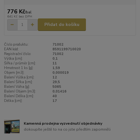
776 Kč
/
bal
641 Kč
bez DPH
Přidat do košíku
Číslo produktu:
71002
EAN kód:
8591199710020
Registrační číslo:
71002
Výška [cm]:
0,1
Šířka / průměr [cm]:
11
Hmotnost 1 ks [g]:
1,59
Objem [m3]:
0,000019
Balení Výška [cm]:
12
Balení Šířka [cm]:
29,5
Balení Váha [g]:
5065
Balení Objem [m3]:
0,01416
Balení Délka [cm]:
40
Délka [cm]:
17
Kamenná prodejna vyzvednutí objednávky
dokoupíte ještě to na co jste předtím zapomněli