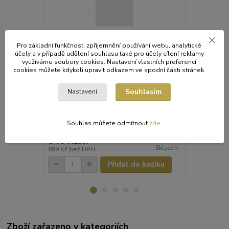
Pro základní funkčnost, zpříjemnění používání webu, analytické
účely a v případě udělení souhlasu také pro účely cílení reklamy
využíváme soubory cookies. Nastavení vlastních preferencí
cookies můžete kdykoli upravit odkazem ve spodní části stránek.
Lékárenský papírový sáček bílý 9 x 14 cm
Lékárenský p
[4000 ks]
[2000 ks]
Souhlasím
Nastavení
Lékárenský papírový sáček bílý 9 x 14 cm
Praktické pa
[4000 ks]
drobných výr
Souhlas můžete odmítnout
zde
.
846 Kč
675 Kč
/
bal
/
ba
Skladem
699 Kč
bez DPH
558 Kč
bez 
Přidat do košíku
Zboží zařazeno v kategoriích