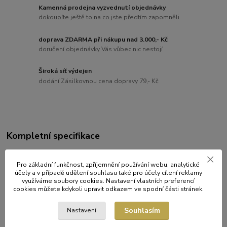
Kamenná prodejna vyzvednutí objednávky
dokoupíte ještě to na co jste předtím zapomněli
doprava ZDARMA při nákupu nad 3.000,- Kč
doručení objednávky Vás vůbec nic nestojí
Široká síť výdejen
dodání Zásilkovnou cena dopravy 79,- Kč
Kompletní specifikace
Rozměry:
Pro základní funkčnost, zpříjemnění používání webu, analytické
Šířka rozložené: cca 110 mm
účely a v případě udělení souhlasu také pro účely cílení reklamy
využíváme soubory cookies. Nastavení vlastních preferencí
Výška: 65 mm
cookies můžete kdykoli upravit odkazem ve spodní části stránek.
Souhlasím
Nastavení
Původ zboží