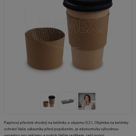
Papírový převlek vhodný na kelímky o objemu 0,2 l. Objímka na kelímky
ochrání Vaše zákazníky před popálením, je ekonomicky výhodnou
variantou pro reklamu a potisk Vašim razítkem.
celý popis