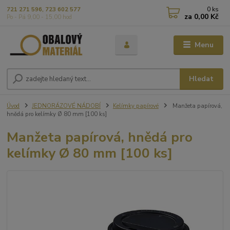
0
ks
721 271 596, 723 602 577
za
0,00 Kč
Po - Pá 9,00 - 15,00 hod
Menu
Hledat
Úvod
JEDNORÁZOVÉ NÁDOBÍ
Kelímky papírové
Manžeta papírová,
hnědá pro kelímky Ø 80 mm [100 ks]
Manžeta papírová, hnědá pro
kelímky Ø 80 mm [100 ks]