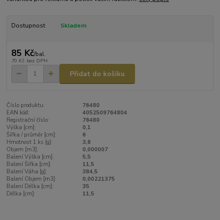
Dostupnost
Skladem
85 Kč
/
bal.
70 Kč
bez DPH
Přidat do košíku
Číslo produktu:
76480
EAN kód:
4052509764804
Registrační číslo:
76480
Výška [cm]:
0,1
Šířka / průměr [cm]:
6
Hmotnost 1 ks [g]:
3,8
Objem [m3]:
0,000007
Balení Výška [cm]:
5,5
Balení Šířka [cm]:
11,5
Balení Váha [g]:
384,5
Balení Objem [m3]:
0,00221375
Balení Délka [cm]:
35
Délka [cm]:
11,5