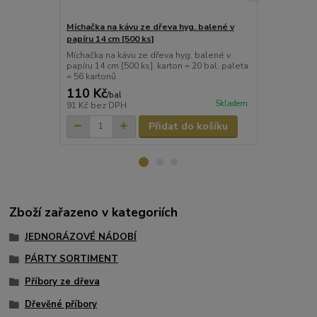
Míchačka na kávu ze dřeva hyg. balené v
Míchačka na 
papíru 14 cm [500 ks]
Míchačka na 
Míchačka na kávu ze dřeva hyg. balené v
papíru 14 cm [500 ks] karton = 20 bal. paleta
= 56 kartonů
110 Kč
68 Kč
/
bal
/
bal.
Skladem
91 Kč
bez DPH
56 Kč
bez D
Přidat do košíku
Zboží zařazeno v kategoriích
JEDNORÁZOVÉ NÁDOBÍ
PÁRTY SORTIMENT
Příbory ze dřeva
Dřevěné příbory