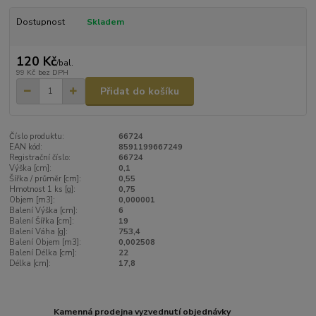
Dostupnost
Skladem
120 Kč
/
bal.
99 Kč
bez DPH
Přidat do košíku
Číslo produktu:
66724
EAN kód:
8591199667249
Registrační číslo:
66724
Výška [cm]:
0,1
Šířka / průměr [cm]:
0,55
Hmotnost 1 ks [g]:
0,75
Objem [m3]:
0,000001
Balení Výška [cm]:
6
Balení Šířka [cm]:
19
Balení Váha [g]:
753,4
Balení Objem [m3]:
0,002508
Balení Délka [cm]:
22
Délka [cm]:
17,8
Kamenná prodejna vyzvednutí objednávky