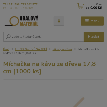
0
ks
721 271 596, 723 602 577
za
0,00 Kč
Po - Pá 9,00 - 15,00 hod
Menu
Hledat
Úvod
JEDNORÁZOVÉ NÁDOBÍ
Příbory ze dřeva
Míchačka na kávu
ze dřeva 17,8 cm [1000 ks]
Míchačka na kávu ze dřeva 17,8
cm [1000 ks]