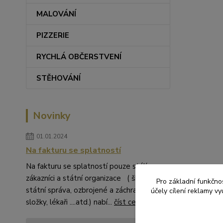
MALOVÁNÍ
PIZZERIE
RYCHLÁ OBČERSTVENÍ
STĚHOVÁNÍ
Novinky
01.01.2024
Na fakturu se splatností
Na fakturu se splatností pouze stálí
zákazníci a státní organizace ( školství,
Pro základní funkčnos
státní správa, ozbrojené a záchranné
účely cílení reklamy v
složky, lékaři ....atd.) nabí...
číst celé