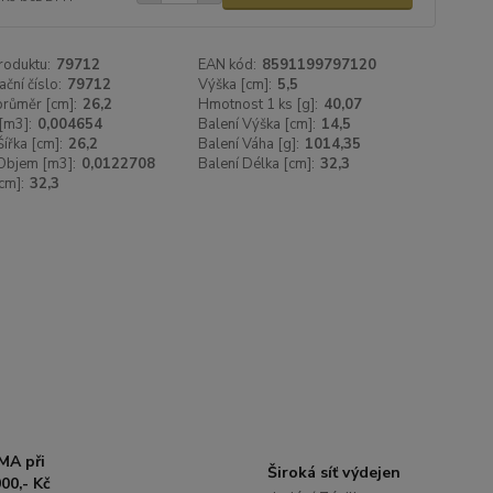
roduktu:
79712
EAN kód:
8591199797120
ační číslo:
79712
Výška [cm]:
5,5
 průměr [cm]:
26,2
Hmotnost 1 ks [g]:
40,07
[m3]:
0,004654
Balení Výška [cm]:
14,5
Šířka [cm]:
26,2
Balení Váha [g]:
1014,35
Objem [m3]:
0,0122708
Balení Délka [cm]:
32,3
cm]:
32,3
MA při
Široká síť výdejen
00,- Kč