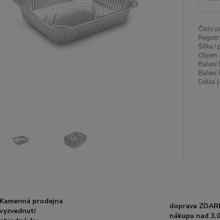
Číslo p
Registr
Šířka /
Objem 
Balení 
Balení 
Délka [
Kamenná prodejna
doprava ZDAR
vyzvednutí
nákupu nad 3.0