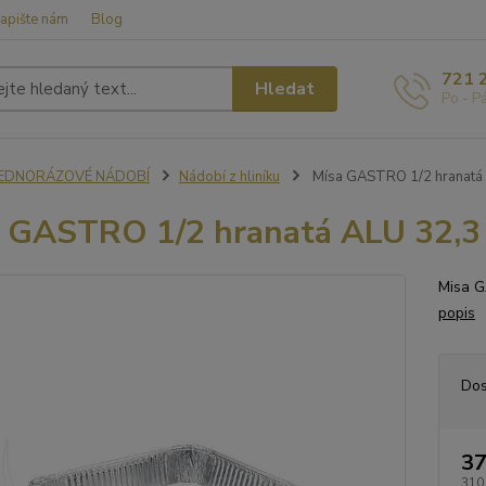
apište nám
Blog
721 
Hledat
Po - P
JEDNORÁZOVÉ NÁDOBÍ
Nádobí z hliníku
Mísa GASTRO 1/2 hranatá A
 GASTRO 1/2 hranatá ALU 32,3 x
Misa G
popis
Dos
37
310