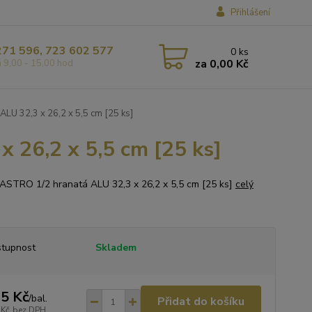
Přihlášení
271 596, 723 602 577
0
ks
za
0,00 Kč
á 9,00 - 15,00 hod
LU 32,3 x 26,2 x 5,5 cm [25 ks]
 26,2 x 5,5 cm [25 ks]
ASTRO 1/2 hranatá ALU 32,3 x 26,2 x 5,5 cm [25 ks]
celý
tupnost
Skladem
5 Kč
/
bal.
Přidat do košíku
 Kč
bez DPH