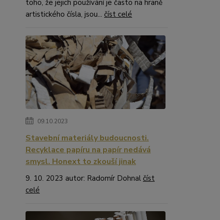
toho, že jejich používání je často na hraně
artistického čísla, jsou...
číst celé
09.10.2023
Stavební materiály budoucnosti.
Recyklace papíru na papír nedává
smysl. Honext to zkouší jinak
9. 10. 2023 autor: Radomír Dohnal
číst
celé