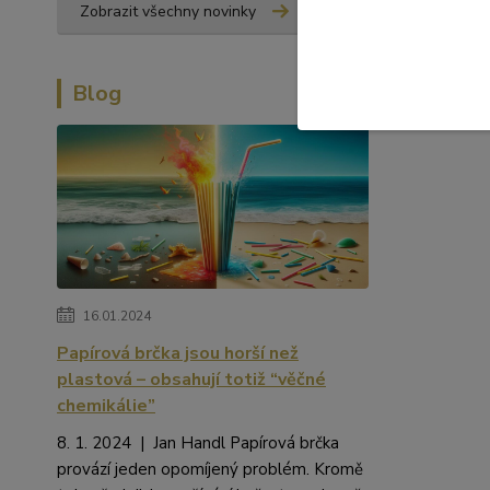
Zobrazit všechny novinky
Blog
16.01.2024
Papírová brčka jsou horší než
plastová – obsahují totiž “věčné
chemikálie”
8. 1. 2024 | Jan Handl Papírová brčka
provází jeden opomíjený problém. Kromě