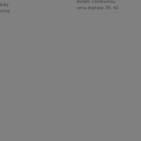
dodání Zásilkovnou
ávky
cena dopravy 79,- Kč
stojí