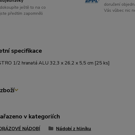
objednávky
doručení objedn
dokoupíte ještě to na co
Vás vůbec nic ne
jste předtím zapomněli
tní specifikace
TRO 1/2 hranatá ALU 32,3 x 26,2 x 5,5 cm [25 ks]
zboží
zařazeno v kategoriích
ORÁZOVÉ NÁDOBÍ
Nádobí z hliníku