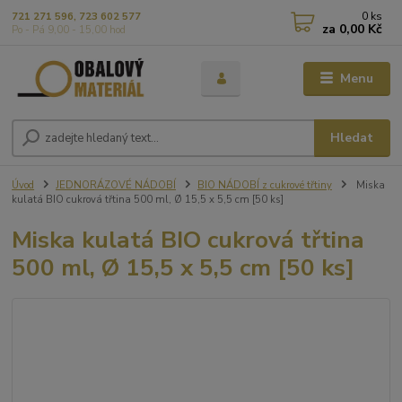
0
ks
721 271 596, 723 602 577
za
0,00 Kč
Po - Pá 9,00 - 15,00 hod
Menu
Hledat
Úvod
JEDNORÁZOVÉ NÁDOBÍ
BIO NÁDOBÍ z cukrové třtiny
Miska
kulatá BIO cukrová třtina 500 ml, Ø 15,5 x 5,5 cm [50 ks]
Miska kulatá BIO cukrová třtina
500 ml, Ø 15,5 x 5,5 cm [50 ks]