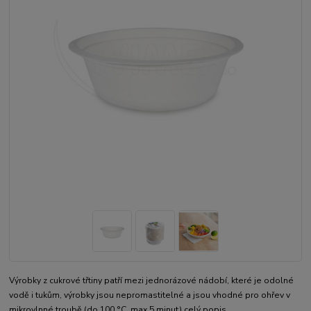
Výrobky z cukrové třtiny patří mezi jednorázové nádobí, které je odolné
vodě i tukům, výrobky jsou nepromastitelné a jsou vhodné pro ohřev v
mikrovlnné troubě (do 100 °C, max 5 minut)
celý popis