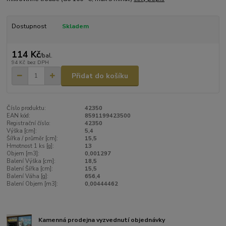
Dostupnost
Skladem
114 Kč
/
bal.
94 Kč
bez DPH
Přidat do košíku
Číslo produktu:
42350
EAN kód:
8591199423500
Registrační číslo:
42350
Výška [cm]:
5,4
Šířka / průměr [cm]:
15,5
Hmotnost 1 ks [g]:
13
Objem [m3]:
0,001297
Balení Výška [cm]:
18,5
Balení Šířka [cm]:
15,5
Balení Váha [g]:
656,4
Balení Objem [m3]:
0,00444462
Kamenná prodejna vyzvednutí objednávky