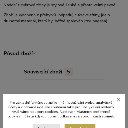
Nádobí z cukrové třtiny je stylové, lehké a přesto velmi pevné.
Zboží je vyrobeno z přebytků (odpadu) cukrové třtiny, jde o
druhotný materiál, který byl běžně spalován (tzv. bagasa)
Původ zboží
Související zboží
5
Pro základní funkčnost, zpříjemnění používání webu, analytické
účely a v případě udělení souhlasu také pro účely cílení reklamy
využíváme soubory cookies. Nastavení vlastních preferencí
cookies můžete kdykoli upravit odkazem ve spodní části stránek.