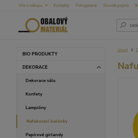
Vše o nákupu
Kontakty
Fotogalerie
Slovník pojmů
N
Úvod
BIO PRODUKTY
Nafu
DEKORACE
Dekorace sálu
Konfety
Lampióny
Nafukovací balónky
Papírové girlandy