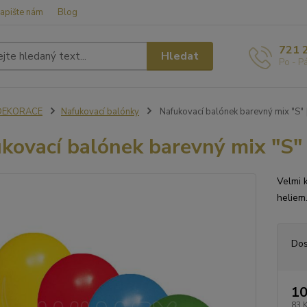
apište nám
Blog
721 
Hledat
Po - P
DEKORACE
Nafukovací balónky
Nafukovací balónek barevný mix "S" 
kovací balónek barevný mix "S" 
Velmi 
heliem
Dos
10
83 