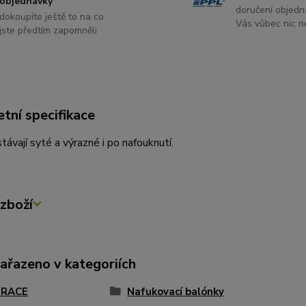
objednávky
doručení objedn
dokoupíte ještě to na co
Vás vůbec nic ne
jste předtím zapomněli
tní specifikace
távají syté a výrazné i po nafouknutí.
zboží
zařazeno v kategoriích
RACE
Nafukovací balónky