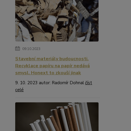
09.10.2023
Stavební materiály budoucnosti.
Recyklace papíru na papír nedává
smysl. Honext to zkouší jinak
9. 10. 2023 autor: Radomír Dohnal
číst
celé