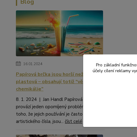
Blog
16.01.2024
Pro základní funkčnos
účely cílení reklamy v
Papírová brčka jsou horší než
plastová – obsahují totiž “věčné
chemikálie”
8. 1. 2024 | Jan Handl Papírová brčka
provází jeden opomíjený problém. Kromě
toho, že jejich používání je často na hraně
artistického čísla, jsou...
číst celé