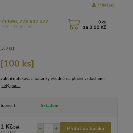
Přihlášení
271 596, 723 602 577
0
ks
za
0,00 Kč
á 9,00 - 15,00 hod
[100 ks]
[100 ks]
kvalitní nafukovací balónky vhodné na plnění vzduchem i
.
celý popis
tupnost
Skladem
1 Kč
/
bal.
Přidat do košíku
Kč
bez DPH