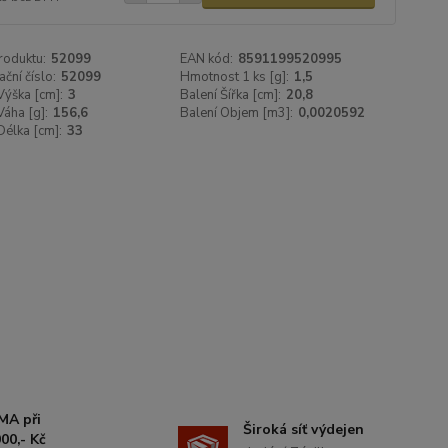
roduktu:
52099
EAN kód:
8591199520995
ační číslo:
52099
Hmotnost 1 ks [g]:
1,5
Výška [cm]:
3
Balení Šířka [cm]:
20,8
Váha [g]:
156,6
Balení Objem [m3]:
0,0020592
Délka [cm]:
33
MA při
Široká síť výdejen
00,- Kč