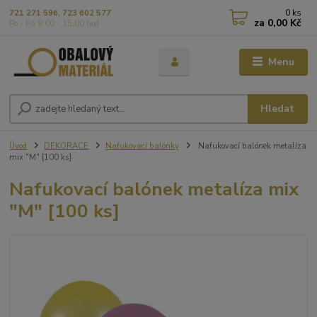
0
ks
721 271 596, 723 602 577
za
0,00 Kč
Po - Pá 9,00 - 15,00 hod
Menu
Hledat
Úvod
DEKORACE
Nafukovací balónky
Nafukovací balónek metalíza
mix "M" [100 ks]
Nafukovací balónek metalíza mix
"M" [100 ks]