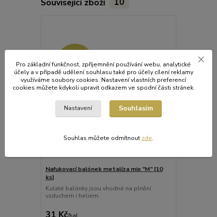
Související zboží
10
Pro základní funkčnost, zpříjemnění používání webu, analytické
účely a v případě udělení souhlasu také pro účely cílení reklamy
využíváme soubory cookies. Nastavení vlastních preferencí
cookies můžete kdykoli upravit odkazem ve spodní části stránek.
Souhlasím
Nastavení
Souhlas můžete odmítnout
zde
.
Nafukovací balónek metalíza mix "M" [10
Nafukovací b
ks]
ks]
Kulaté balónky jsou vhodné na plnění
Latexové naf
vzduchem i heliem.
"Bílá srdíčka
31 Kč
485 Kč
/
bal.
/
ba