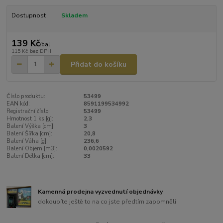
Dostupnost
Skladem
139 Kč
/
bal.
115 Kč
bez DPH
Přidat do košíku
Číslo produktu:
53499
EAN kód:
8591199534992
Registrační číslo:
53499
Hmotnost 1 ks [g]:
2,3
Balení Výška [cm]:
3
Balení Šířka [cm]:
20,8
Balení Váha [g]:
236,6
Balení Objem [m3]:
0,0020592
Balení Délka [cm]:
33
Kamenná prodejna vyzvednutí objednávky
dokoupíte ještě to na co jste předtím zapomněli