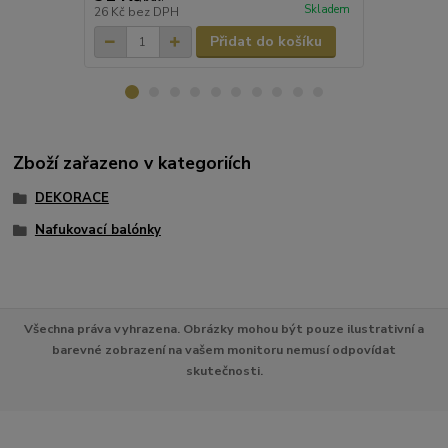
Skladem
26 Kč
bez DPH
401 Kč
bez 
Přidat do košíku
Zboží zařazeno v kategoriích
DEKORACE
Nafukovací balónky
Všechna práva vyhrazena. Obrázky mohou být pouze ilustrativní a
barevné zobrazení na vašem monitoru nemusí odpovídat
skutečnosti.