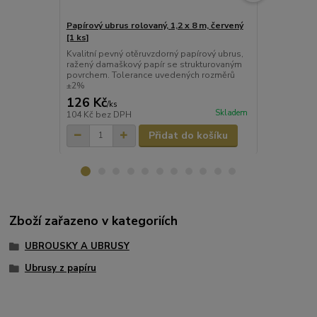
Papírový ubrus rolovaný, 1,2 x 8 m, červený
Papírový ubr
[1 ks]
ks]
Kvalitní pevný otěruvzdorný papírový ubrus,
Kvalitní pev
ražený damaškový papír se strukturovaným
ražený dama
povrchem. Tolerance uvedených rozměrů
povrchem. T
±2%
±2%
126 Kč
126 Kč
/
ks
/
ks
Skladem
104 Kč
bez DPH
104 Kč
bez 
Přidat do košíku
Zboží zařazeno v kategoriích
UBROUSKY A UBRUSY
Ubrusy z papíru