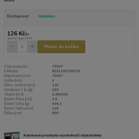
Dostupnost
Skladem
126 Kč
/
ks
104 Kč
bez DPH
Přidat do košíku
Číslo produktu:
70007
EAN kód:
8591199700076
Registrační číslo:
70007
Výška [cm]:
4
Šířka / průměr [cm]:
120
Hmotnost 1 ks [g]:
403
Objem [m3]:
0,384000
Balení Šířka [cm]:
4,5
Balení Váha [g]:
406,4
Balení Délka [cm]:
120
Délka [cm]:
800
Kamenná prodejna vyzvednutí objednávky