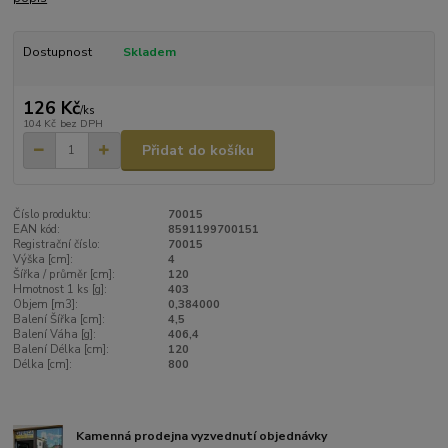
Dostupnost
Skladem
126 Kč
/
ks
104 Kč
bez DPH
Přidat do košíku
Číslo produktu:
70015
EAN kód:
8591199700151
Registrační číslo:
70015
Výška [cm]:
4
Šířka / průměr [cm]:
120
Hmotnost 1 ks [g]:
403
Objem [m3]:
0,384000
Balení Šířka [cm]:
4,5
Balení Váha [g]:
406,4
Balení Délka [cm]:
120
Délka [cm]:
800
Kamenná prodejna vyzvednutí objednávky