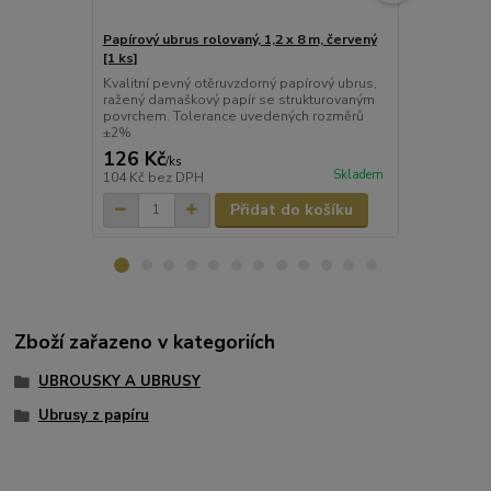
Papírový ubrus rolovaný, 1,2 x 8 m, červený
Papírový ubru
[1 ks]
ks]
Kvalitní pevný otěruvzdorný papírový ubrus,
Kvalitní pev
ražený damaškový papír se strukturovaným
ražený dama
povrchem. Tolerance uvedených rozměrů
povrchem. T
±2%
±2%
126 Kč
126 Kč
/
ks
/
ks
Skladem
104 Kč
bez DPH
104 Kč
bez 
Přidat do košíku
Zboží zařazeno v kategoriích
UBROUSKY A UBRUSY
Ubrusy z papíru