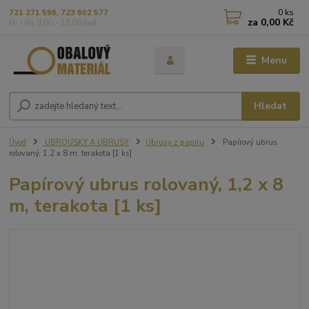
0
ks
721 271 596, 723 602 577
za
0,00 Kč
Po - Pá 9,00 - 15,00 hod
Menu
Hledat
Úvod
UBROUSKY A UBRUSY
Ubrusy z papíru
Papírový ubrus
rolovaný, 1,2 x 8 m, terakota [1 ks]
Papírový ubrus rolovaný, 1,2 x 8
m, terakota [1 ks]