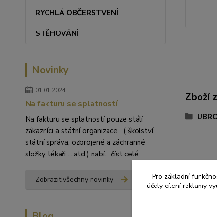
RYCHLÁ OBČERSTVENÍ
STĚHOVÁNÍ
Novinky
01.01.2024
Zboží 
Na fakturu se splatností
UBRO
Na fakturu se splatností pouze stálí
zákazníci a státní organizace ( školství,
státní správa, ozbrojené a záchranné
složky, lékaři ....atd.) nabí...
číst celé
Pro základní funkčnos
Zobrazit všechny novinky
účely cílení reklamy v
Blog