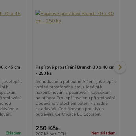
30 x 45 cm
Papírové prostírání Brunch 30 x 40 cm
Pap
- 250 ks
40 
 jak zlepšit
Jednoduché a pohodlné řešení, jak zlepšit
Jed
lní k
vzhled prostřeného stolu. Ideální k
vzh
apsičkami
nakombinování s papírovými kapsičkami
nak
i stolování.
na příbory. Pro lepší hygienu při stolování.
na 
vednou
Dodáváno v plochém balení - snadné
Skv
odáváno v
skladování. Certifikováno pro styk s
úro
dování.
potravimi. Certifikace EU Ecolabel.
plo
Cer
250 Kč
1
/
ks
Skladem
Není skladem
207 Kč
bez DPH
11