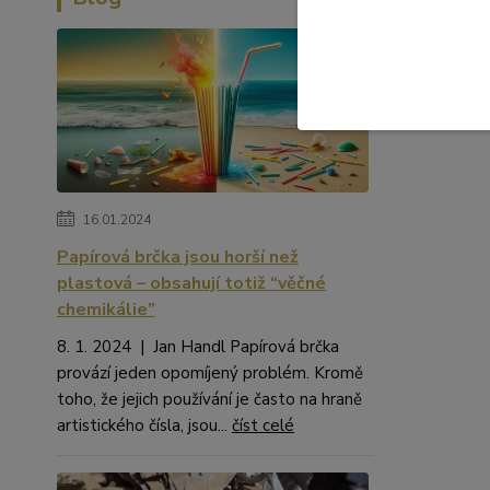
16.01.2024
Papírová brčka jsou horší než
plastová – obsahují totiž “věčné
chemikálie”
8. 1. 2024 | Jan Handl Papírová brčka
provází jeden opomíjený problém. Kromě
toho, že jejich používání je často na hraně
artistického čísla, jsou...
číst celé