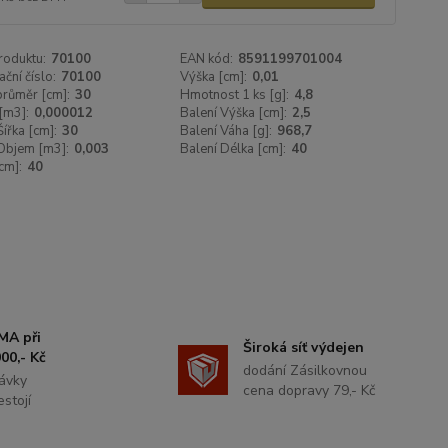
roduktu:
70100
EAN kód:
8591199701004
ační číslo:
70100
Výška [cm]:
0,01
 průměr [cm]:
30
Hmotnost 1 ks [g]:
4,8
[m3]:
0,000012
Balení Výška [cm]:
2,5
Šířka [cm]:
30
Balení Váha [g]:
968,7
Objem [m3]:
0,003
Balení Délka [cm]:
40
cm]:
40
MA při
Široká síť výdejen
00,- Kč
dodání Zásilkovnou
ávky
cena dopravy 79,- Kč
stojí