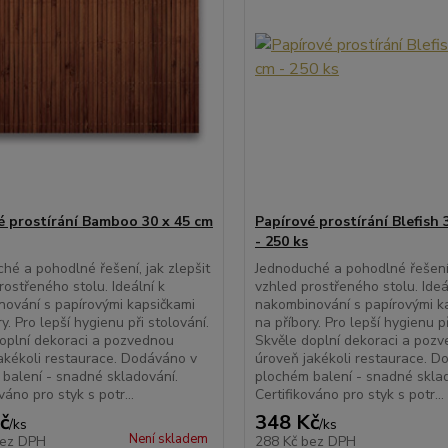
é prostírání Bamboo 30 x 45 cm
Papírové prostírání Blefish 
- 250 ks
hé a pohodlné řešení, jak zlepšit
Jednoduché a pohodlné řešení,
rostřeného stolu. Ideální k
vzhled prostřeného stolu. Ideá
ování s papírovými kapsičkami
nakombinování s papírovými k
y. Pro lepší hygienu při stolování.
na příbory. Pro lepší hygienu př
oplní dekoraci a pozvednou
Skvěle doplní dekoraci a poz
akékoli restaurace. Dodáváno v
úroveň jakékoli restaurace. D
balení - snadné skladování.
plochém balení - snadné skla
váno pro styk s potr...
Certifikováno pro styk s potr...
č
348 Kč
/
ks
/
ks
Není skladem
ez DPH
288 Kč
bez DPH