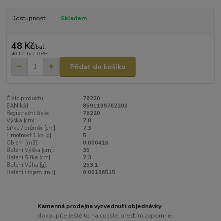
Dostupnost
Skladem
48 Kč
/
bal.
40 Kč
bez DPH
Přidat do košíku
Číslo produktu:
76220
EAN kód:
8591199762203
Registrační číslo:
76220
Výška [cm]:
7,8
Šířka / průměr [cm]:
7,3
Hmotnost 1 ks [g]:
5
Objem [m3]:
0,000416
Balení Výška [cm]:
35
Balení Šířka [cm]:
7,3
Balení Váha [g]:
253,1
Balení Objem [m3]:
0,00186515
Kamenná prodejna vyzvednutí objednávky
dokoupíte ještě to na co jste předtím zapomněli