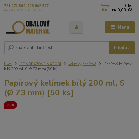
0
ks
721 271 596, 723 602 577
za
0,00 Kč
Po - Pá 9,00 - 15,00 hod
Menu
Hledat
Úvod
JEDNORÁZOVÉ NÁDOBÍ
Kelímky papírové
Papírový kelímek
bílý 200 ml, S (Ø 73 mm) [50 ks]
Papírový kelímek bílý 200 ml, S
(Ø 73 mm) [50 ks]
Akce