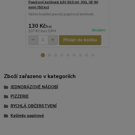
Papírový kelímek bílý 610 ml, XXL (Ø 90
Papírový kel
mm) [50 ks]
[50 ks]
Velmi kvalitní pevný papírový kelímek.
Velmi kvalit
130 Kč
120 Kč
/
bal.
/
ba
Skladem
107 Kč
bez DPH
99 Kč
bez D
Přidat do košíku
Zboží zařazeno v kategoriích
JEDNORÁZOVÉ NÁDOBÍ
PIZZERIE
RYCHLÁ OBČERSTVENÍ
Kelímky papírové