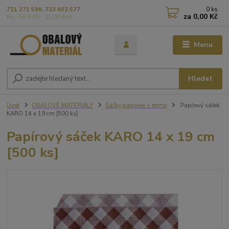
0
ks
721 271 596, 723 602 577
za
0,00 Kč
Po - Pá 9,00 - 15,00 hod
Menu
Hledat
Úvod
OBALOVÉ MATERIÁLY
Sáčky papírové + termo
Papírový sáček
KARO 14 x 19 cm [500 ks]
Papírový sáček KARO 14 x 19 cm
[500 ks]