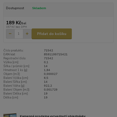
Dostupnost
Skladem
189 Kč
/
bal
157 Kč
bez DPH
Přidat do košíku
Číslo produktu:
71542
EAN kód:
8591199715421
Registrační číslo:
71542
Výška [cm]:
0,1
Šířka / průměr [cm]:
14
Hmotnost 1 ks [g]:
1,84
Objem [m3]:
0,000027
Balení Výška [cm]:
6,5
Balení Šířka [cm]:
14
Balení Váha [g]:
922,2
Balení Objem [m3]:
0,001729
Balení Délka [cm]:
19
Délka [cm]:
19
Kamenná prodejna vyzvednutí objednávky