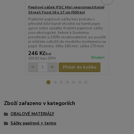
Papírový sáček (FSC Mix) nepromastitelný
Papírový sáč
Street Food 16 x 17 cm [500 ks]
Papírové sáč
Praktické papírové sáčky bez potisku v
přírodně bílé barvě vhodné na hamburger,
gyros nebo oplatky. Kvalitní papírové sáčky
jsou ekologické, šetrné k životnímu
prostřední a 100% recyklovatelné, po použití
je můžete odložit do modrého kontejneru na
papír. Rozměry: šířka 160 mm, výška 170 mm.
246 Kč
163 Kč
/
bal
/
ba
Skladem
203 Kč
bez DPH
135 Kč
bez 
Přidat do košíku
Zboží zařazeno v kategoriích
OBALOVÉ MATERIÁLY
Sáčky papírové + termo