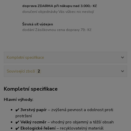
doprava ZDARMA při nákupu nad 3.000,- Kč
doručení objednávky Vás vůbec nic nestojí
Široká síť výdejen
dodání Zásilkovnou cena dopravy 79,- Kč
Kompletní specifikace
Související zboží
2
Kompletní specifikace
Hlavní výhody:
✔️
3vrstvý papír
– zvýšená pevnost a odolnost proti
protržení
✔️
Velký rozměr
– vhodný pro objemný a těžší obsah
✔️
Ekologické řešení
– recyklovatelný materiál