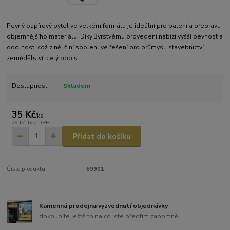
Pevný papírový pytel ve velkém formátu je ideální pro balení a přepravu
objemnějšího materiálu. Díky 3vrstvému provedení nabízí vyšší pevnost a
odolnost, což z něj činí spolehlivé řešení pro průmysl, stavebnictví i
zemědělství.
celý popis
Dostupnost
Skladem
35 Kč
/
ks
29 Kč
bez DPH
Přidat do košíku
Číslo produktu:
69901
Kamenná prodejna vyzvednutí objednávky
dokoupíte ještě to na co jste předtím zapomněli