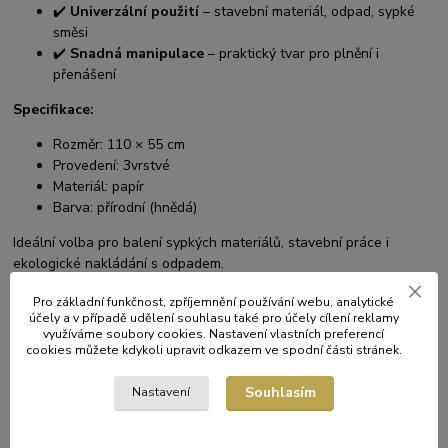
✔️
Univerzální použití
– stavební materiál, odpad, sypké
směsi
✔️
Snadná manipulace
– praktický tvar pro plnění i
přenášení
Specifikace:
Rozměr: 110 × 55 cm
Provedení: 3vrstvé
Materiál: papír
Barva: přírodní (hnědá)
Ideální volba pro balení sypkých materiálů, stavební práce i
ekologické nakládání s odpadem.
Pro základní funkčnost, zpříjemnění používání webu, analytické
účely a v případě udělení souhlasu také pro účely cílení reklamy
využíváme soubory cookies. Nastavení vlastních preferencí
cookies můžete kdykoli upravit odkazem ve spodní části stránek.
Související zboží
2
Souhlasím
Nastavení