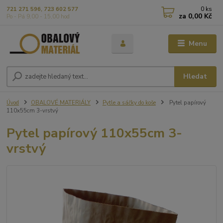
0
ks
721 271 596, 723 602 577
za
0,00 Kč
Po - Pá 9,00 - 15,00 hod
Menu
Hledat
Úvod
OBALOVÉ MATERIÁLY
Pytle a sáčky do koše
Pytel papírový
110x55cm 3-vrstvý
Pytel papírový 110x55cm 3-
vrstvý