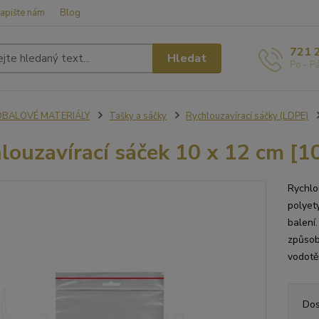
apište nám
Blog
721 
Hledat
Po - P
OBALOVÉ MATERIÁLY
Tašky a sáčky
Rychlouzavírací sáčky (LDPE)
louzavírací sáček 10 x 12 cm [1
Rychlo
polyety
balení
způsob
vodotěs
Dos