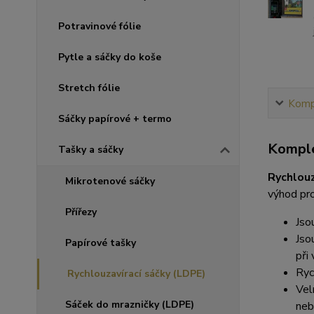
Potravinové fólie
Pytle a sáčky do koše
Stretch fólie
Kompl
Sáčky papírové + termo
Komple
Tašky a sáčky
Rychlouz
Mikrotenové sáčky
výhod pro
Přířezy
Jso
Jso
Papírové tašky
při
Ryc
Rychlouzavírací sáčky (LDPE)
Vel
Sáček do mrazničky (LDPE)
neb