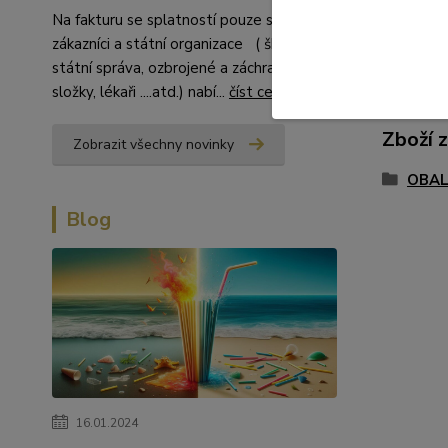
Na fakturu se splatností pouze stálí
zákazníci a státní organizace ( školství,
státní správa, ozbrojené a záchranné
složky, lékaři ....atd.) nabí...
číst celé
Zboží 
Zobrazit všechny novinky
OBAL
Blog
16.01.2024