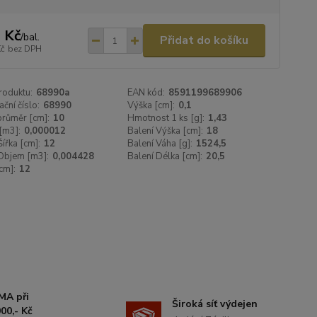
 Kč
/
bal.
Přidat do košíku
Kč
bez DPH
roduktu:
68990a
EAN kód:
8591199689906
ační číslo:
68990
Výška [cm]:
0,1
 průměr [cm]:
10
Hmotnost 1 ks [g]:
1,43
[m3]:
0,000012
Balení Výška [cm]:
18
Šířka [cm]:
12
Balení Váha [g]:
1524,5
Objem [m3]:
0,004428
Balení Délka [cm]:
20,5
cm]:
12
MA při
Široká síť výdejen
00,- Kč