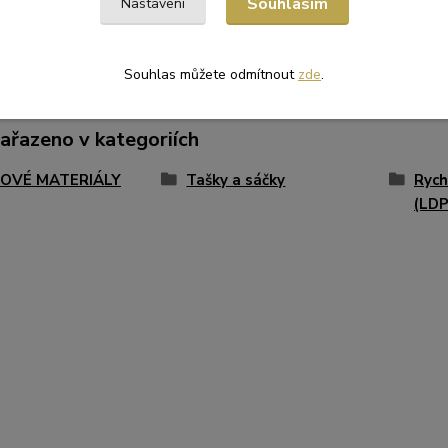
Souhlasím
Nastavení
Souhlas můžete odmítnout
zde
.
zařazeno v kategoriích
OVÉ MATERIÁLY
Tašky a sáčky
Rych
(LDP