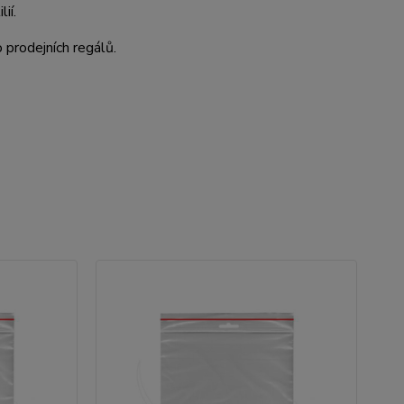
ií.
 prodejních regálů.