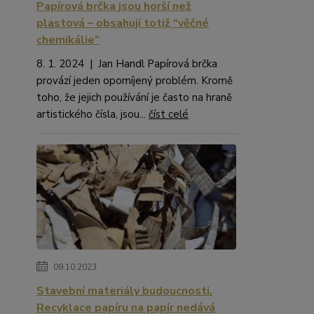
Papírová brčka jsou horší než
plastová – obsahují totiž “věčné
chemikálie”
8. 1. 2024 | Jan Handl Papírová brčka
provází jeden opomíjený problém. Kromě
toho, že jejich používání je často na hraně
artistického čísla, jsou...
číst celé
09.10.2023
Stavební materiály budoucnosti.
Recyklace papíru na papír nedává