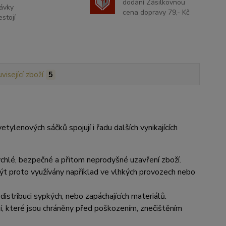
dodání Zásilkovnou
ávky
cena dopravy 79,- Kč
stojí
visející zboží
5
tylenových sáčků spojují i řadu dalších vynikajících
chlé, bezpečné a přitom neprodyšné uzavření zboží.
ýt proto využívány například ve vlhkých provozech nebo
distribuci sypkých, nebo zapáchajících materiálů.
í, které jsou chráněny před poškozením, znečištěním