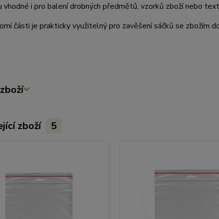
u vhodné i pro balení drobných předmětů, vzorků zboží nebo textil
orní části je prakticky využitelný pro zavěšení sáčků se zbožím do
zboží
jící zboží
5