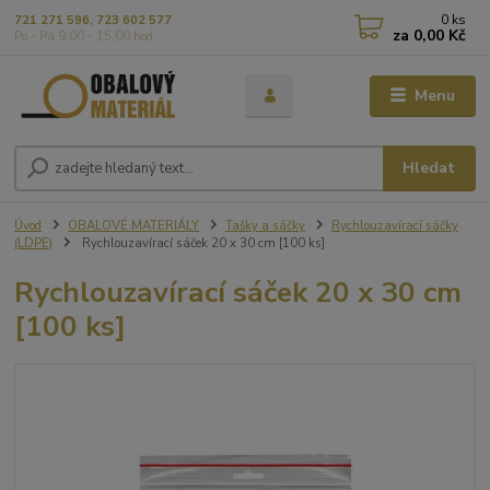
0
ks
721 271 596, 723 602 577
za
0,00 Kč
Po - Pá 9,00 - 15,00 hod
Menu
Hledat
Úvod
OBALOVÉ MATERIÁLY
Tašky a sáčky
Rychlouzavírací sáčky
(LDPE)
Rychlouzavírací sáček 20 x 30 cm [100 ks]
Rychlouzavírací sáček 20 x 30 cm
[100 ks]