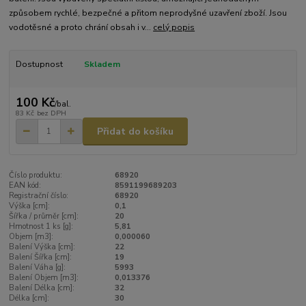
způsobem rychlé, bezpečné a přitom neprodyšné uzavření zboží. Jsou
vodotěsné a proto chrání obsah i v...
celý popis
Dostupnost
Skladem
100 Kč
/
bal.
83 Kč
bez DPH
Přidat do košíku
Číslo produktu:
68920
EAN kód:
8591199689203
Registrační číslo:
68920
Výška [cm]:
0,1
Šířka / průměr [cm]:
20
Hmotnost 1 ks [g]:
5,81
Objem [m3]:
0,000060
Balení Výška [cm]:
22
Balení Šířka [cm]:
19
Balení Váha [g]:
5993
Balení Objem [m3]:
0,013376
Balení Délka [cm]:
32
Délka [cm]:
30