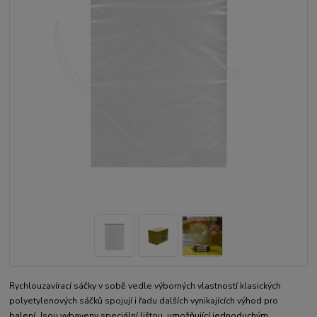
Rychlouzavírací sáčky v sobě vedle výborných vlastností klasických
polyetylenových sáčků spojují i řadu dalších vynikajících výhod pro
balení. Jsou vybaveny speciální lištou, umožňující jednoduchým