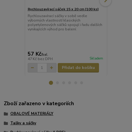
Rychlouzavírací sáček 15 x 20 cm [100 ks]
Rychlouzavír
Rychlouzavírací sáčky v sobě vedle
Rychlouzavír
výborných vlastností klasických
výborných vl
polyetylenových sáčků spojují i řadu dalších
polyetylenov
vynikajících výhod pro balení.
vynikajících
speciální li
způsobem ry
neprodyšné u
a proto chrání
57 Kč
39 Kč
/
bal.
/
bal.
Skladem
47 Kč
bez DPH
33 Kč
bez D
Přidat do košíku
Zboží zařazeno v kategoriích
OBALOVÉ MATERIÁLY
Tašky a sáčky