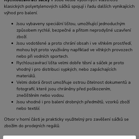
klasických polyetylenových sáčků spojují i řadu dalších vynikajících
výhod pro balení.
Jsou vybaveny speciální lištou, umožňující jednoduchým
způsobem rychlé, bezpečné a přitom neprodyšné uzavření
zboží.
Jsou vodotěsné a proto chrání obsah i ve vlhkém prostředí,
mohou být proto využívány například ve vlhkých provozech
nebo při vodních sportech.
Rychlouzavírací lišta velmi dobře těsní a sáček je proto
vhodný i pro distribuci sypkých, nebo zapáchajících
materiálů.
Velmi dobrá čirost umožňuje ostrou čitelnost dokumentů a
fotografií, které jsou chráněny před poškozením,
znečištěním nebo vodou.
Jsou vhodné i pro balení drobných předmětů, vzorků zboží
nebo textilií.
Otvor v horní části je prakticky využitelný pro zavěšení sáčků se
zbožím do prodejních regálů.