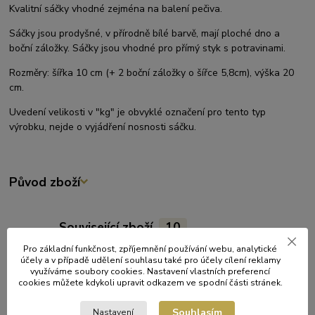
Kvalitní sáčky vhodné zejména na balení pečiva.
Sáčky jsou prodyšné, v přírodně bílé barvě, mají ploché dno a
boční záložky. Sáčky jsou vhodné pro přímý styk s potravinami.
Rozměry: šířka 10 cm (+ 2 boční záložky o šířce 5,8cm), výška 20
cm.
Uvedení velikosti v "kg" je obvyklé označení pro tento typ
výrobku, nejde o vyjádření nosnosti sáčku.
Původ zboží
Související zboží
10
Pro základní funkčnost, zpříjemnění používání webu, analytické
účely a v případě udělení souhlasu také pro účely cílení reklamy
využíváme soubory cookies. Nastavení vlastních preferencí
cookies můžete kdykoli upravit odkazem ve spodní části stránek.
Souhlasím
Nastavení