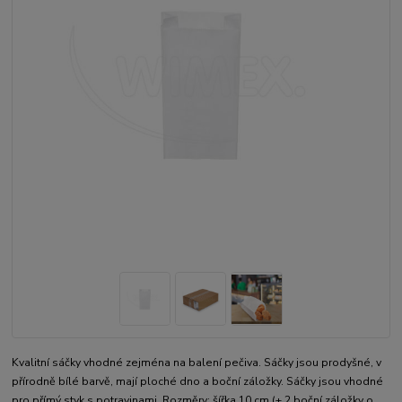
Kvalitní sáčky vhodné zejména na balení pečiva. Sáčky jsou prodyšné, v
přírodně bílé barvě, mají ploché dno a boční záložky. Sáčky jsou vhodné
pro přímý styk s potravinami. Rozměry: šířka 10 cm (+ 2 boční záložky o