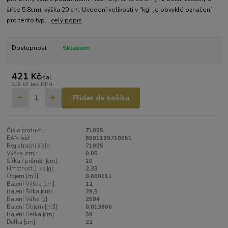
šířce 5,8cm), výška 20 cm. Uvedení velikosti v "kg" je obvyklé označení
pro tento typ...
celý popis
Dostupnost
Skladem
421 Kč
/
bal.
348 Kč
bez DPH
Přidat do košíku
Číslo produktu:
71005
EAN kód:
8591199710051
Registrační číslo:
71005
Výška [cm]:
0,05
Šířka / průměr [cm]:
10
Hmotnost 1 ks [g]:
2,33
Objem [m3]:
0,000011
Balení Výška [cm]:
12
Balení Šířka [cm]:
29,5
Balení Váha [g]:
2594
Balení Objem [m3]:
0,013806
Balení Délka [cm]:
39
Délka [cm]:
22