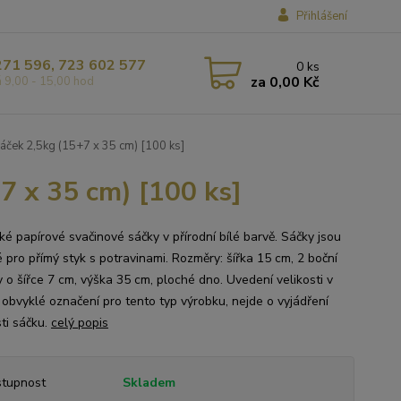
Přihlášení
271 596, 723 602 577
0
ks
za
0,00 Kč
á 9,00 - 15,00 hod
áček 2,5kg (15+7 x 35 cm) [100 ks]
7 x 35 cm) [100 ks]
ké papírové svačinové sáčky v přírodní bílé barvě. Sáčky jsou
 pro přímý styk s potravinami. Rozměry: šířka 15 cm, 2 boční
y o šířce 7 cm, výška 35 cm, ploché dno. Uvedení velikosti v
e obvyklé označení pro tento typ výrobku, nejde o vyjádření
ti sáčku.
celý popis
tupnost
Skladem