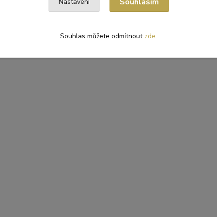
Souhlasím
Nastavení
OVÉ MATERIÁLY
Sáčky papírové + termo
Souhlas můžete odmítnout
zde
.