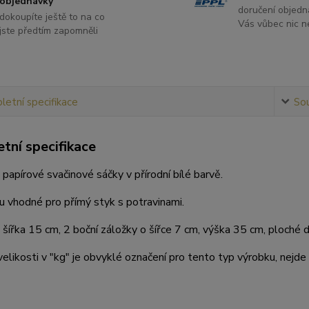
objednávky
doručení objedn
dokoupíte ještě to na co
Vás vůbec nic ne
jste předtím zapomněli
etní specifikace
Sou
tní specifikace
 papírové svačinové sáčky v přírodní bílé barvě.
u vhodné pro přímý styk s potravinami.
šířka 15 cm, 2 boční záložky o šířce 7 cm, výška 35 cm, ploché d
elikosti v "kg" je obvyklé označení pro tento typ výrobku, nejde 