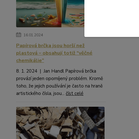
OBAL
16.01.2024
Papírová brčka jsou horší než
plastová – obsahují totiž “věčné
chemikálie”
8. 1. 2024 | Jan Handl Papírová brčka
provází jeden opomíjený problém. Kromě
toho, že jejich používání je často na hraně
artistického čísla, jsou...
číst celé