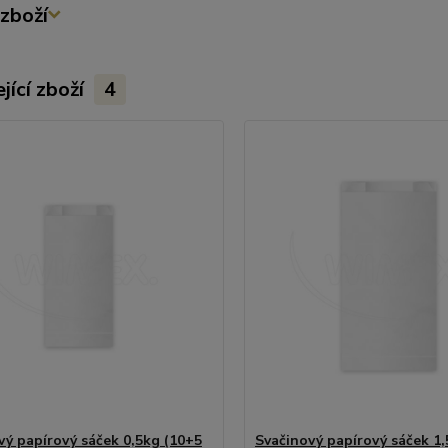
zboží
jící zboží
4
vý papírový sáček 0,5kg (10+5
Svačinový papírový sáček 1,