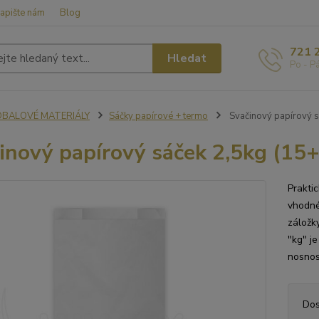
apište nám
Blog
721 
Hledat
Po - P
OBALOVÉ MATERIÁLY
Sáčky papírové + termo
Svačinový papírový s
inový papírový sáček 2,5kg (15+
Praktic
vhodné
záložk
"kg" j
nosnos
Dos