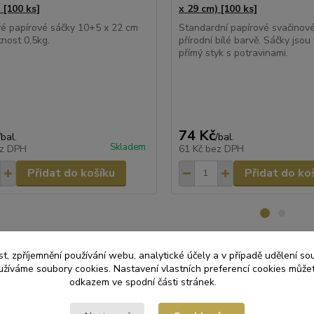
 [100 ks]
x 29 cm) [100 ks]
é papírové sáčky 10+5 x 22 cm
Standardní papírové svačinové
nost 0,5kg.
přírodní bílé barvě. Sáčky jso
přímý styk s potravinami.
74 Kč
/
bal.
/
bal.
Skladem
z DPH
61 Kč
bez DPH
Přidat do košíku
Přidat do ko
t, zpříjemnění používání webu, analytické účely a v případě udělení so
yužíváme soubory cookies. Nastavení vlastních preferencí cookies můžet
odkazem ve spodní části stránek.
zařazeno v kategoriích