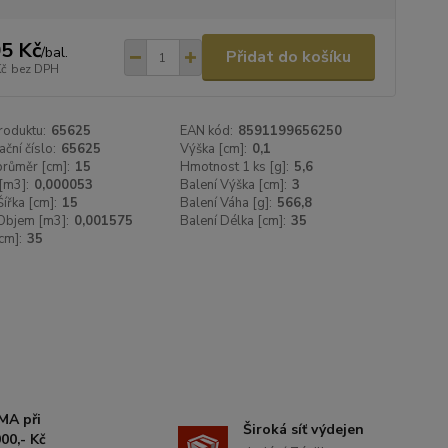
5 Kč
/
bal.
Přidat do košíku
Kč
bez DPH
roduktu:
65625
EAN kód:
8591199656250
ační číslo:
65625
Výška [cm]:
0,1
 průměr [cm]:
15
Hmotnost 1 ks [g]:
5,6
[m3]:
0,000053
Balení Výška [cm]:
3
Šířka [cm]:
15
Balení Váha [g]:
566,8
Objem [m3]:
0,001575
Balení Délka [cm]:
35
cm]:
35
MA při
Široká síť výdejen
00,- Kč