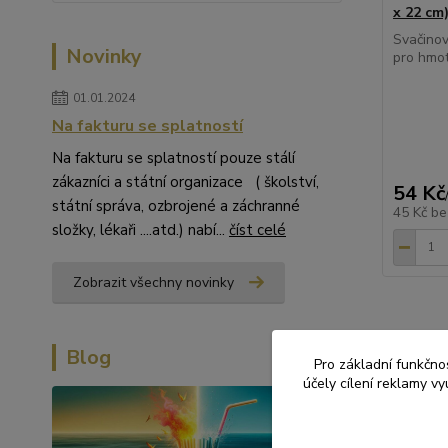
x 22 cm)
Svačinov
Novinky
pro hmot
01.01.2024
Na fakturu se splatností
Na fakturu se splatností pouze stálí
zákazníci a státní organizace ( školství,
54 Kč
státní správa, ozbrojené a záchranné
45 Kč
be
složky, lékaři ....atd.) nabí...
číst celé
Zobrazit všechny novinky
Blog
Pro základní funkčnos
účely cílení reklamy v
Zboží 