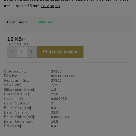
mm, hloubka 13 mm.
celý popis
Dostupnost
Skladem
19 Kč
/
ks
16 Kč
bez DPH
Přidat do košíku
Číslo produktu:
37300
EAN kód:
8591199373003
Registrační číslo:
37300
Výška [cm]:
7,25
Šířka / průměr [cm]:
1,2
Hmotnost 1 ks [g]:
22,6
Objem [m3]:
0,000056
Balení Výška [cm]:
2
Balení Šířka [cm]:
9,3
Balení Váha [g]:
32,9
Balení Objem [m3]:
0,0003069
Balení Délka [cm]:
16,5
Délka [cm]:
6,47