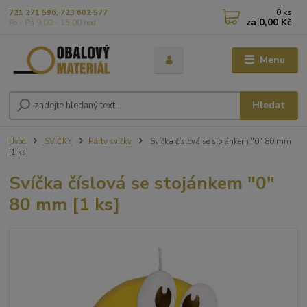
0
ks
721 271 596, 723 602 577
za
0,00 Kč
Po - Pá 9,00 - 15,00 hod
Menu
Hledat
Úvod
SVÍČKY
Párty svíčky
Svíčka číslová se stojánkem "0" 80 mm
[1 ks]
Svíčka číslová se stojánkem "0"
80 mm [1 ks]