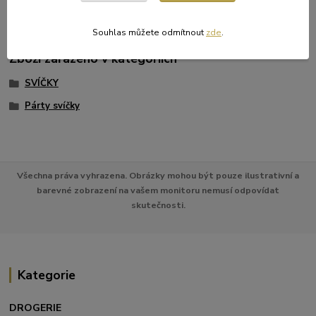
výška 165 mm, hloubka 13 mm.
Souhlas můžete odmítnout
zde
.
Zboží zařazeno v kategoriích
SVÍČKY
Párty svíčky
Všechna práva vyhrazena. Obrázky mohou být pouze ilustrativní a
barevné zobrazení na vašem monitoru nemusí odpovídat
skutečnosti.
Kategorie
DROGERIE