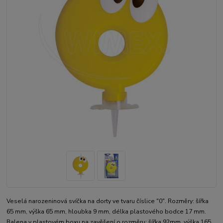
Veselá narozeninová svíčka na dorty ve tvaru číslice "0". Rozměry: šířka
65 mm, výška 65 mm, hloubka 9 mm, délka plastového bodce 17 mm.
Balena v plastovém boxu na zavěšení o rozměru: šířka 92mm, výška 165