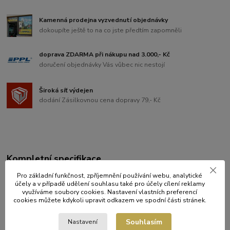
Kamenná prodejna vyzvednutí objednávky
dokoupíte ještě to na co jste předtím zapomněli
doprava ZDARMA při nákupu nad 3.000,- Kč
doručení objednávky Vás vůbec nic nestojí
Široká síť výdejen
dodání Zásilkovnou cena dopravy 79,- Kč
Kompletní specifikace
Pro základní funkčnost, zpříjemnění používání webu, analytické
Veselá narozeninová svíčka na dorty ve tvaru číslice "0".
účely a v případě udělení souhlasu také pro účely cílení reklamy
využíváme soubory cookies. Nastavení vlastních preferencí
Rozměry: šířka 65 mm, výška 65 mm, hloubka 9 mm, délka
cookies můžete kdykoli upravit odkazem ve spodní části stránek.
plastového bodce 17 mm.
Souhlasím
Nastavení
Balena v plastovém boxu na zavěšení o rozměru: šířka 92mm,